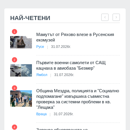
НАЙ-ЧЕТЕНИ
1
7
Мамутът от Ряхово влезе в Русенския
екомузей
Русе
31.07.2026г.
2
Първите военни самолети от САЩ
кацнаха в авиобаза "Безмер"
8
Ямбол
31.07.2026г.
3
Община Мездра, полицията и "Социално
подпомагане" извършиха съвместна
проверка за системни проблеми в кв.
9
"Лещака"
 в
Враца
31.07.2026г.
4
Започва обновяването на