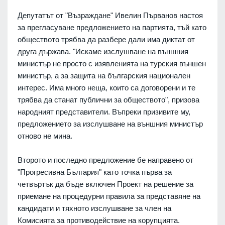
Депутатът от "Възраждане" Ивелин Първанов настоя
за прегласуване предложението на партията, тъй като
обществото трябва да разбере дали има диктат от
друга държава. "Искаме изслушване на външния
министър не просто с изявленията на турския външен
министър, а за защита на българския национален
интерес. Има много неща, които са договорени и те
трябва да станат публични за обществото", призова
народният представители. Въпреки призивите му,
предложението за изслушване на външния министър
отново не мина.
Второто и последно предложение бе направено от
"Прогресивна България" като точка първа за
четвъртък да бъде включен Проект на решение за
приемане на процедурни правила за представяне на
кандидати и тяхното изслушване за член на
Комисията за противодействие на корупцията.