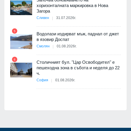
ойно
хоризонталната маркировка в Нова
10
те
Загора
Сливен
31.07.2026г.
5
Водолази издирват мъж, паднал от джет
11
оведе
в язовир Доспат
АЕЦ
Смолян
01.08.2026г.
6
Столичният бул. "Цар Освободител" е
12
пешеходна зона в събота и неделя до 22
ч.
я
София
01.08.2026г.