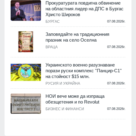
Прокуратурата повдигна обвинение
на областния лидер на ДПС в Бургас
.
Христо Широков
БУРГАС
07.08.2026г.
Заповядайте на традиционния
празник на село Оселна
.
ВРАЦА
07.08.2026г.
Украинското военно разузнаване
порази руски комплекс ''Панцир-С1''
на стойност $15 млн.
.
РУСИЯ И УКРАЙНА
07.08.2026г.
НОИ вече може да изпраща
обезщетения и по Revolut
.
БИЗНЕС И ФИНАНСИ
07.08.2026г.