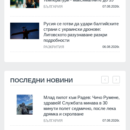
БЪЛГАРИЯ
07.08.2026г.
Русия се готви да удари балтийските
страни с украински дронове:
Литовското разузнаване разкри
подробности
РАЗКРИТИЯ
06.08.2026г.
ПОСЛЕДНИ НОВИНИ
Млад пилот към Радев: Чичо Румене,
здравей! Службата минава в 30
минути полет седмично, после лека
дрямка и скролване
.
БЪЛГАРИЯ
07.08.2026г.
а