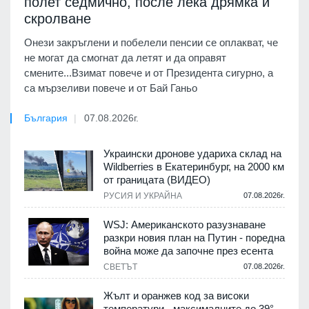
полет седмично, после лека дрямка и
скролване
Онези закръглени и побелели пенсии се оплакват, че
не могат да смогнат да летят и да оправят
смените...Взимат повече и от Президента сигурно, а
са мързеливи повече и от Бай Ганьо
България
07.08.2026г.
Украински дронове удариха склад на
Wildberries в Екатеринбург, на 2000 км
от границата (ВИДЕО)
РУСИЯ И УКРАЙНА
07.08.2026г.
WSJ: Американското разузнаване
разкри новия план на Путин - поредна
война може да започне през есента
СВЕТЪТ
07.08.2026г.
Жълт и оранжев код за високи
температури - максималните до 39°