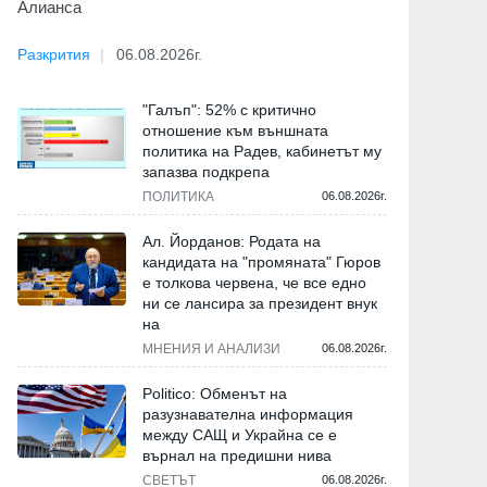
Алианса
Разкрития
06.08.2026г.
"Галъп": 52% с критично
отношение към външната
политика на Радев, кабинетът му
запазва подкрепа
ПОЛИТИКА
06.08.2026г.
Ал. Йорданов: Родата на
кандидата на "промяната" Гюров
е толкова червена, че все едно
ни се лансира за президент внук
на
МНЕНИЯ И АНАЛИЗИ
06.08.2026г.
Politico: Обменът на
разузнавателна информация
между САЩ и Украйна се е
върнал на предишни нива
СВЕТЪТ
06.08.2026г.