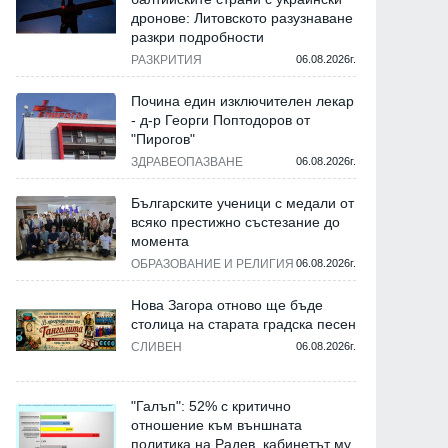
дронове: Литовското разузнаване
разкри подробности
РАЗКРИТИЯ
06.08.2026г.
Почина един изключителен лекар
- д-р Георги Поптодоров от
Бизнес и финанси
Бизнес и финанси
"Пирогов"
ЗДРАВЕОПАЗВАНЕ
06.08.2026г.
Българските ученици с медали от
всяко престижно състезание до
момента
ОБРАЗОВАНИЕ И РЕЛИГИЯ
06.08.2026г.
Нова Загора отново ще бъде
столица на старата градска песен
СЛИВЕН
06.08.2026г.
КЗК наложи санкция от близо
Парламентът прие
15 000 евро за
окончателно държавни
възпрепятстване на проверка
бюджет за 2026 г.
"Галъп": 52% с критично
по разследване за картел
отношение към външната
24.07.2026г.
политика на Радев, кабинетът му