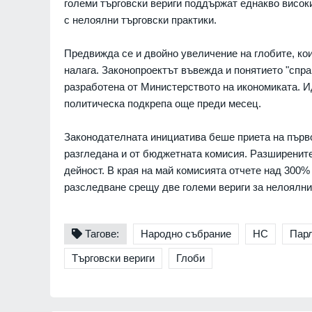
големи търговски вериги поддържат еднакво високи
с нелоялни търговски практики.
Предвижда се и двойно увеличение на глобите, ко
налага. Законопроектът въвежда и понятието "спра
разработена от Министерството на икономиката. И
политическа подкрепа още преди месец.
Законодателната инициатива беше приета на първо
разгледана и от бюджетната комисия. Разширените
дейност. В края на май комисията отчете над 300% 
разследване срещу две големи вериги за нелоялни
Тагове:
Народно събрание
НС
Пар
Търговски вериги
Глоби
"Ловци" на педофили, в
непълнолетни, убили м