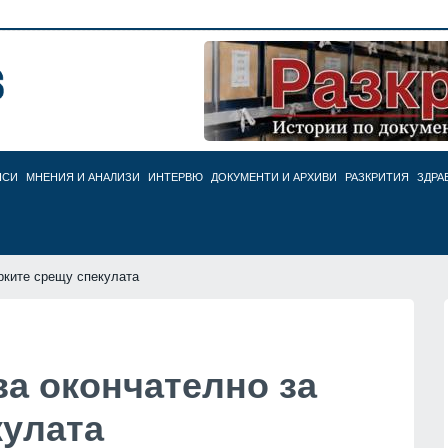
НСИ
МНЕНИЯ И АНАЛИЗИ
ИНТЕРВЮ
ДОКУМЕНТИ И АРХИВИ
РАЗКРИТИЯ
ЗДРА
рките срещу спекулата
а окончателно за
кулата