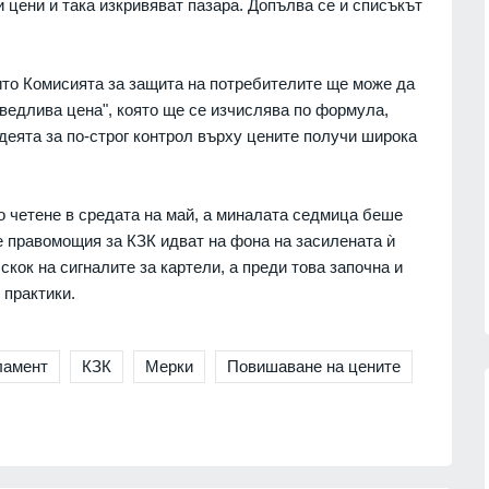
 цени и така изкривяват пазара. Допълва се и списъкът
ито Комисията за защита на потребителите ще може да
ведлива цена", която ще се изчислява по формула,
деята за по-строг контрол върху цените получи широка
 четене в средата на май, а миналата седмица беше
 правомощия за КЗК идват на фона на засилената ѝ
скок на сигналите за картели, а преди това започна и
 практики.
ламент
КЗК
Мерки
Повишаване на цените
сичките
Politico: Обменът на
ъжа на
разузнавателна информация