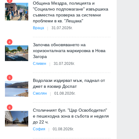
3
Община Мездра, полицията и
"Социално подпомагане" извършиха
съвместна проверка за системни
9
проблеми в кв. "Лещака"
Враца
31.07.2026г.
-
4
Започва обновяването на
хоризонталната маркировка в Нова
Загора
10
Сливен
31.07.2026г.
5
Водолази издирват мъж, паднал от
джет в язовир Доспат
11
Смолян
01.08.2026г.
"
6
от
Столичният бул. "Цар Освободител"
е пешеходна зона в събота и неделя
12
до 22 ч.
София
01.08.2026г.