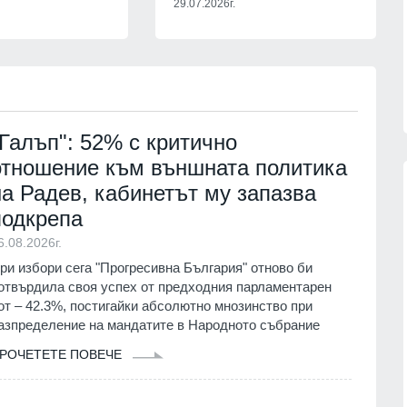
29.07.2026г.
партньорите си за "ужасяващите
 фактите,
жертви" при атаката срещу Киев.
Причината - забавените ракети
06.08.2026г.
"Пейтри
РУСИЯ И УКРАЙНА
06.08.2026г.
"Галъп": 52% с критично
отношение към външната политика
на Радев, кабинетът му запазва
подкрепа
13
 кампанията на
Русия е понесла рекордни загуби 
6.08.2026г.
тека "Зелени
фронта през юли – украинските
ри избори сега "Прогресивна България" отново би
започва днес в
въоръжени сили обявиха данните
отвърдила своя успех от предходния парламентарен
Русия и Украйна
01.08.2026г.
от – 42.3%, постигайки абсолютно мнозинство при
г.
азпределение на мандатите в Народното събрание
14
Информационна кампания за
РОЧЕТЕТЕ ПОВЕЧЕ
2026 г. може да се
популяризиране на електронното
рокълнатия" месец
здравно досие и на мобилното
приложение еЗдраве ще се прове