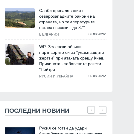
Слаби превалявания в
северозападните райони на
страната, но температурите
остават високи - до 37°
БЪЛГАРИЯ
06.08.2026г.
WP: Зеленски обвини
партньорите си за "ужасяващите
жертви" при атаката срещу Киев.
Причината - забавените ракети
"Пейтри
РУСИЯ И УКРАЙНА
06.08.2026г.
ПОСЛЕДНИ НОВИНИ
Русия се готви да удари
балтийските страни с украински