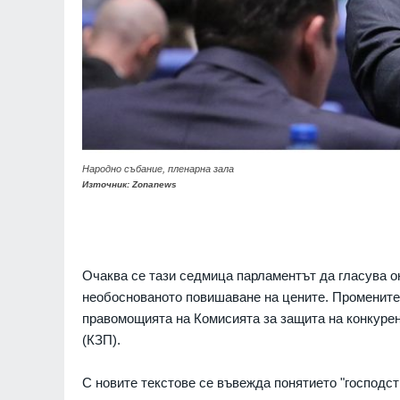
Народно събание, пленарна зала
Източник: Zonanews
Очаква се тази седмица парламентът да гласува 
необоснованото повишаване на цените. Промените
правомощията на Комисията за защита на конкурен
(КЗП).
С новите текстове се въвежда понятието "господст