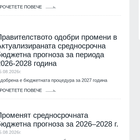
нител
Описаха състоянието на
корабоплавателния път в българск
РОЧЕТЕТЕ ПОВЕЧЕ
1.07.2026г.
участък на р. Дунав
Русе
03.08.2026г.
Правителството одобри промени в
Актуализираната средносрочна
бюджетна прогноза за периода
2026-2028 година
5.08.2026г.
добрена е бюджетната процедура за 2027 година
РОЧЕТЕТЕ ПОВЕЧЕ
Променят средносрочната
бюджетна прогноза за 2026–2028 г.
5.08.2026г.