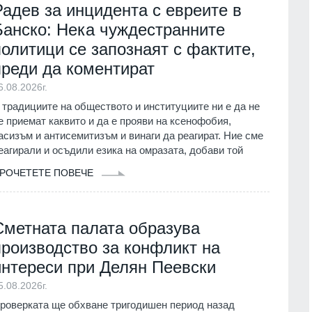
Радев за инцидента с евреите в
в
1.07.2026г.
Враца
03.08.2026г.
Банско: Нека чуждестранните
политици се запознаят с фактите,
 още не е
15
 ревизия на
Ансамбъл "Мездра" представи
преди да коментират
информационен
достойно България на една от най
престижните фолклорни сцени в
6.08.2026г.
света
г.
 традициите на обществото и институциите ни е да не
Враца
03.08.2026г.
е приемат каквито и да е прояви на ксенофобия,
асизъм и антисемитизъм и винаги да реагират. Ние сме
 прагове и
16
еагирали и осъдили езика на омразата, добави той
т
Министърът на енергетиката ще
проведе във вторник работно
01.08.2026г.
РОЧЕТЕТЕ ПОВЕЧЕ
посещение в АЕЦ "Козлодуй"
Враца
03.08.2026г.
ва Богородичният
 имениците днес
Сметната палата образува
17
Днес по АМ "Тракия" и АМ "Струма
ия
01.08.2026г.
производство за конфликт на
няма да се движат тежки камиони 
15.30 до 22 часа
интереси при Делян Пеевски
Община Горна
Благоевград
02.08.2026г.
5.08.2026г.
реди три години
със SIM карта,
роверката ще обхване тригодишен период назад
18