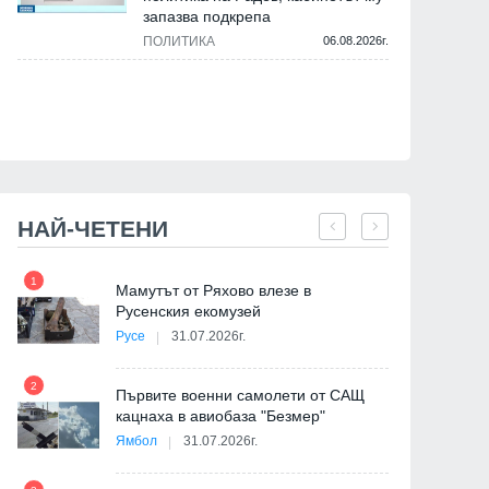
27.07.2026г.
запазва подкрепа
ПОЛИТИКА
06.08.2026г.
НАЙ-ЧЕТЕНИ
1
7
на
Мамутът от Ряхово влезе в
Русенския екомузей
Русе
31.07.2026г.
2
Първите военни самолети от САЩ
кацнаха в авиобаза "Безмер"
8
Ямбол
31.07.2026г.
де