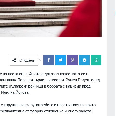
Сподели
на поста си, тъй като е доказал качествата си в
 кампания. Това потвърди премиерът Румен Радев, след
алите български войници в борбата с нацизма пред
а Илияна Йотова.
с корупцията, злоупотребите и престъпността, която
изключително отговорно отношение и много работа",