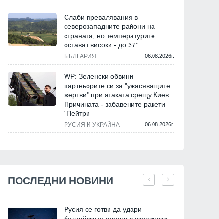
Слаби превалявания в
северозападните райони на
страната, но температурите
остават високи - до 37°
БЪЛГАРИЯ
06.08.2026г.
WP: Зеленски обвини
партньорите си за "ужасяващите
жертви" при атаката срещу Киев.
Причината - забавените ракети
"Пейтри
РУСИЯ И УКРАЙНА
06.08.2026г.
ПОСЛЕДНИ НОВИНИ
Русия се готви да удари
балтийските страни с украински