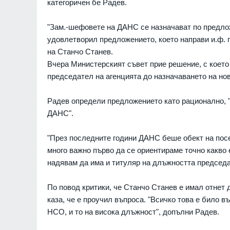
категоричен бе Радев.
"Зам.-шефовете на ДАНС се назначават по предло
удовлетворил предложението, което направи и.ф. 
на Станчо Станев.
Вчера Министерският съвет прие решение, с което
председател на агенцията до назначаването на нов
Радев определи предложението като рационално, "т
ДАНС".
"През последните години ДАНС беше обект на посег
много важно първо да се ориентираме точно какво е
надявам да има и титуляр на длъжността председ
По повод критики, че Станчо Станев е имал отне
каза, че е проучил въпроса. "Всичко това е било в
НСО, и то на висока длъжност", допълни Радев.
"Ловци" на педофили, в
непълнолетни, убили м