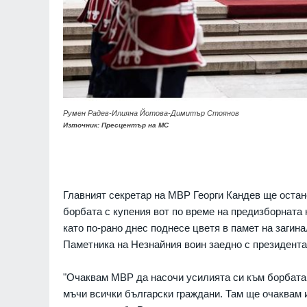
Румен Радев-Илияна Йотова-Димитър Стоянов
Източник: Пресцентър на МС
Главният секретар на МВР Георги Кандев ще остане 
борбата с купения вот по време на предизборната
като по-рано днес поднесе цветя в памет на загин
Паметника на Незнайния воин заедно с президент
"Очаквам МВР да насочи усилията си към борбата 
мъчи всички български граждани. Там ще очаквам 