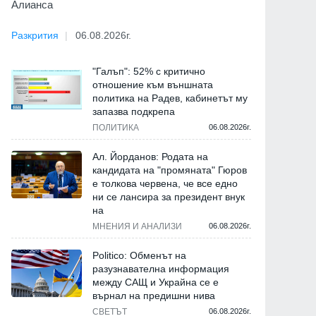
Алианса
Разкрития
06.08.2026г.
"Галъп": 52% с критично
отношение към външната
политика на Радев, кабинетът му
запазва подкрепа
ПОЛИТИКА
06.08.2026г.
Ал. Йорданов: Родата на
кандидата на "промяната" Гюров
е толкова червена, че все едно
ни се лансира за президент внук
на
МНЕНИЯ И АНАЛИЗИ
06.08.2026г.
Politico: Обменът на
разузнавателна информация
между САЩ и Украйна се е
върнал на предишни нива
СВЕТЪТ
06.08.2026г.