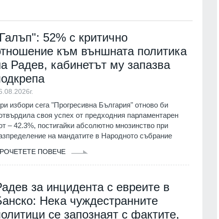
в
1.07.2026г.
Враца
03.08.2026г.
 още не е
"Галъп": 52% с критично
15
 ревизия на
Ансамбъл "Мездра" представи
отношение към външната политика
информационен
достойно България на една от най
престижните фолклорни сцени в
на Радев, кабинетът му запазва
света
г.
подкрепа
Враца
03.08.2026г.
6.08.2026г.
 прагове и
ри избори сега "Прогресивна България" отново би
16
т
Министърът на енергетиката ще
отвърдила своя успех от предходния парламентарен
проведе във вторник работно
01.08.2026г.
от – 42.3%, постигайки абсолютно мнозинство при
посещение в АЕЦ "Козлодуй"
азпределение на мандатите в Народното събрание
Враца
03.08.2026г.
ва Богородичният
РОЧЕТЕТЕ ПОВЕЧЕ
 имениците днес
17
The Atlantic: Тръмп отказа да
ия
01.08.2026г.
предаде нови ракети "Пейтриът" н
Украйна
Радев за инцидента с евреите в
Община Горна
Светът
31.07.2026г.
Банско: Нека чуждестранните
реди три години
със SIM карта,
политици се запознаят с фактите,
18