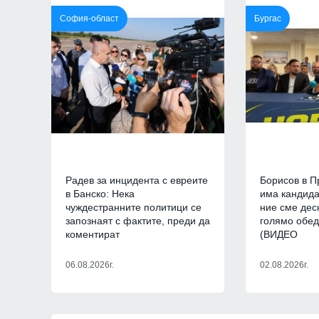
политици се запознаят с
София-област
Бургас
преди да коментират
СОФИЯ-ОБЛАСТ
Радев за инцидента с евреите
Борисов в П
7
Новото издание на
в Банско: Нека
има кандида
Столичната библио
чуждестранните политици се
ние сме дес
библиотеки 2026" 
запознаят с фактите, преди да
голямо обе
Южния парк
коментират
(ВИДЕО
София
01.08.2026
06.08.2026г.
02.08.2026г.
8
The Times: Август 
превърне в най-"п
за Путин и Русия