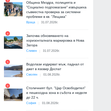
3
Община Мездра, полицията и
"Социално подпомагане" извършиха
съвместна проверка за системни
9
проблеми в кв. "Лещака"
Враца
31.07.2026г.
-
4
Започва обновяването на
хоризонталната маркировка в Нова
Загора
10
Сливен
31.07.2026г.
5
Водолази издирват мъж, паднал от
джет в язовир Доспат
11
Смолян
01.08.2026г.
6
а
Столичният бул. "Цар Освободител"
е пешеходна зона в събота и неделя
12
до 22 ч.
София
01.08.2026г.