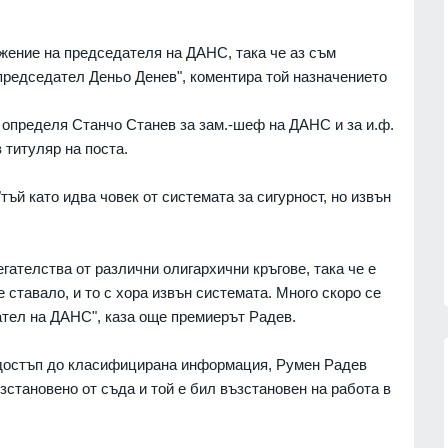
жение на председателя на ДАНС, така че аз съм
председател Деньо Денев", коментира той назначението
 определя Станчо Станев за зам.-шеф на ДАНС и за и.ф.
 титуляр на поста.
ъй като идва човек от системата за сигурност, но извън
ателства от различни олигархични кръгове, така че е
 ставало, и то с хора извън системата. Много скоро се
ател на ДАНС", каза още премиерът Радев.
т достъп до класифицирана информация, Румен Радев
ъзстановено от съда и той е бил възстановен на работа в
сичките
Politico: Обменът на
ъжа на
разузнавателна информация