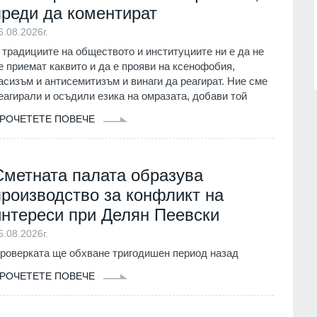
нител
Описаха състоянието на
преди да коментират
корабоплавателния път в българск
1.07.2026г.
участък на р. Дунав
6.08.2026г.
Русе
03.08.2026г.
 традициите на обществото и институциите ни е да не
е приемат каквито и да е прояви на ксенофобия,
асизъм и антисемитизъм и винаги да реагират. Ние сме
еагирали и осъдили езика на омразата, добави той
РОЧЕТЕТЕ ПОВЕЧЕ
Сметната палата образува
производство за конфликт на
интереси при Делян Пеевски
5.08.2026г.
роверката ще обхване тригодишен период назад
РОЧЕТЕТЕ ПОВЕЧЕ