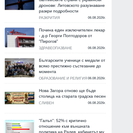
дронове: Литовското разузнаване
разкри подробности
РАЗКРИТИЯ
06.08.2026г.
Почина един изключителен лекар
- д-р Георги Поптодоров от
"Пирогов"
ЗДРАВЕОПАЗВАНЕ
06.08.2026г.
Българските ученици с медали от
всяко престижно състезание до
момента
ОБРАЗОВАНИЕ И РЕЛИГИЯ
06.08.2026г.
Нова Загора отново ще бъде
столица на старата градска песен
СЛИВЕН
06.08.2026г.
"Галъп": 52% с критично
отношение към външната
политика на Радев, кабинетът му