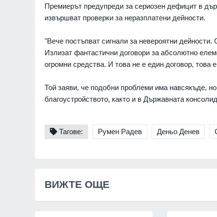
Премиерът предупреди за сериозен дефицит в дър
Младежкия хълм в Плов
извършват проверки за неразплатени дейности.
ПЛОВДИВ
Интерактивна карта дав
"Вече постъпват сигнали за невероятни дейности. 
достъп до водните бази
Излизат фантастични договори за абсолютно елемен
Черноморието
огромни средства. И това не е един договор, това 
БУРГАС
Той заяви, че подобни проблеми има навсякъде, но
Ал. Йорданов: Родата н
кандидата на "промянат
благоустройството, както и в Държавната консоли
е толкова червена, че в
ни се лансира за презид
на
Тагове:
Румен Радев
Деньо Денев
МНЕНИЯ И АНАЛИЗИ
Нови две кули са открит
археологическите проуч
средновековния град Ру
ВИЖТЕ ОЩЕ
БУРГАС
Радев за инцидента с е
Банско: Нека чуждестра