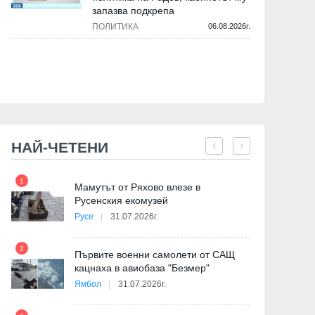
запазва подкрепа
Мнения и анализи
Закон и ред
ПОЛИТИКА
06.08.2026г.
НАЙ-ЧЕТЕНИ
Алфа Рисърч: При евентуални
Прокуратурата отговори
1
7
на
Мамутът от Ряхово влезе в
парламентарни избори
Радев: По делото за Ви
Русенския екомузей
управляващите запазват
Бургас няма данни за
Русе
31.07.2026г.
значителна електорална
престъпления от
преднина
компетентността на СГ
2
Първите военни самолети от САЩ
30.07.2026г.
29.07.2026г.
кацнаха в авиобаза "Безмер"
8
Ямбол
31.07.2026г.
де