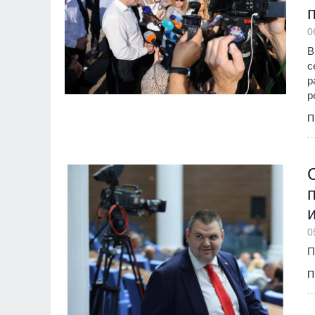
монтиран в разкло
Велико Търново
3
0
В
с
р
р
П
0
П
П