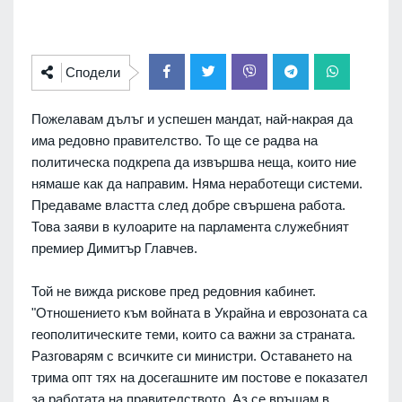
Сподели
Пожелавам дълъг и успешен мандат, най-накрая да
има редовно правителство. То ще се радва на
политическа подкрепа да извършва неща, които ние
нямаше как да направим. Няма неработещи системи.
Предаваме властта след добре свършена работа.
Това заяви в кулоарите на парламента служебният
премиер Димитър Главчев.
Той не вижда рискове пред редовния кабинет.
"Отношението към войната в Украйна и еврозоната са
геополитическите теми, които са важни за страната.
Разговарям с всичките си министри. Оставането на
трима опт тях на досегашните им постове е показател
за работата на правителството. Аз се връщам в