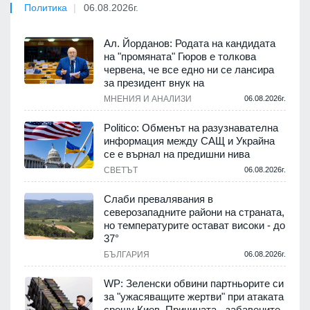
Политика
06.08.2026г.
Ал. Йорданов: Родата на кандидата
на "промяната" Гюров е толкова
червена, че все едно ни се лансира
за президент внук на
МНЕНИЯ И АНАЛИЗИ
06.08.2026г.
Politico: Обменът на разузнавателна
информация между САЩ и Украйна
се е върнал на предишни нива
СВЕТЪТ
06.08.2026г.
Слаби превалявания в
северозападните райони на страната,
но температурите остават високи - до
37°
БЪЛГАРИЯ
06.08.2026г.
WP: Зеленски обвини партньорите си
за "ужасяващите жертви" при атаката
срещу Киев. Причината - забавените