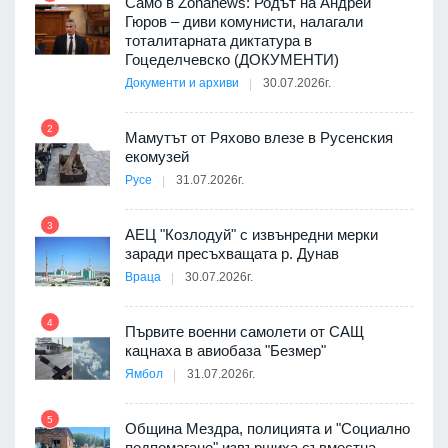
ала
Само в Zonanews: Родът на Андрей
о-
Гюров – диви комунисти, налагали
тоталитарната диктатура в
Гоцеделчевско (ДОКУМЕНТИ)
Документи и архиви
30.07.2026г.
8
а от
2
Мамутът от Ряхово влезе в Русенския
екомузей
Русе
31.07.2026г.
9
пост,
3
АЕЦ "Козлодуй" с извънредни мерки
заради пресъхващата р. Дунав
Враца
30.07.2026г.
4
елни
Първите военни самолети от САЩ
10
кацнаха в авиобаза "Безмер"
Ямбол
31.07.2026г.
5
Община Мездра, полицията и "Социално
ите
подпомагане" извършиха съвместна