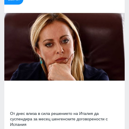
От днес влиза в сила решението на Италия да
суспендира за месец шенгенските договорености с
Испания