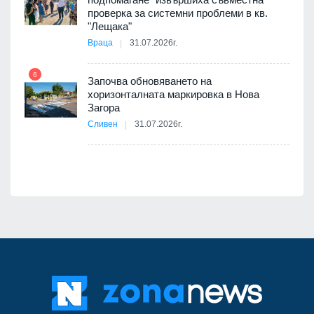
проверка за системни проблеми в кв.
11
"Лещака"
Враца
31.07.2026г.
6
Започва обновяването на
хоризонталната маркировка в Нова
12
Загора
Сливен
31.07.2026г.