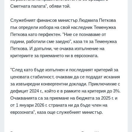
Сметната палата", обяви той.
Служебният финансов министър Людмила Петкова
пък определи избора на свой наследник Теменужка
Петкова като перфектен. "Ние се познаваме от
години, работили сме заедно", каза тя за Теменужка
Петкова. И допълни, че очаква изпълнение на
критериите за приемането ни в еврозоната.
"След като бъде изпълнен и последният критерий за
ценовата стабилност, очаквам да се подадат искания
за извънредни конвергентни доклади. Приключихме с
дефицит 2024 г., който е в рамките на критерия до 3%.
Очакванията са за приемане на бюджета за 2025 г. и
от 1 януари 2026 г. страната ни да бъде член на
еврозоната", каза още служебният министър.