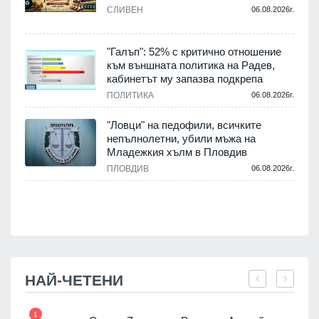
а
СЛИВЕН
06.08.2026г.
.
"Галъп": 52% с критично отношение
към външната политика на Радев,
кабинетът му запазва подкрепа
ПОЛИТИКА
06.08.2026г.
"Ловци" на педофили, всичките
.
непълнолетни, убили мъжа на
Младежкия хълм в Пловдив
ПЛОВДИВ
06.08.2026г.
.
НАЙ-ЧЕТЕНИ
1
7