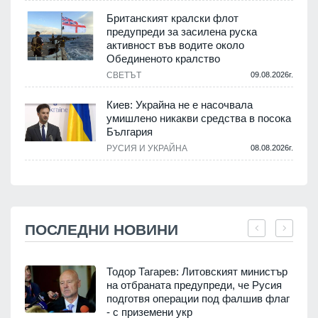
Британският кралски флот
предупреди за засилена руска
активност във водите около
Обединеното кралство
СВЕТЪТ
09.08.2026г.
Киев: Украйна не е насочвала
умишлено никакви средства в посока
България
РУСИЯ И УКРАЙНА
08.08.2026г.
ПОСЛЕДНИ НОВИНИ
Тодор Тагарев: Литовският министър
на отбраната предупреди, че Русия
подготвя операции под фалшив флаг
.
- с приземени укр