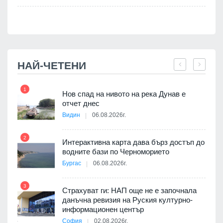
НАЙ-ЧЕТЕНИ
1
7
Нов спад на нивото на река Дунав е
я
отчет днес
Видин
06.08.2026г.
2
Интерактивна карта дава бърз достъп до
8
3D
водните бази по Черноморието
а към
Бургас
06.08.2026г.
3
Страхуват ги: НАП още не е започнала
данъчна ревизия на Руския културно-
9
ията
информационен център
та за
София
02.08.2026г.