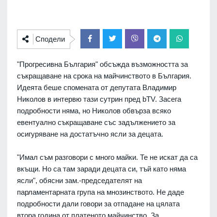
Сподели
"Прогресивна България" обсъжда възможността за
съкращаване на срока на майчинството в България.
Идеята беше спомената от депутата Владимир
Николов в интервю тази сутрин пред bTV. Засега
подробности няма, но Николов обвърза всяко
евентуално съкращаване със задължението за
осигуряване на достатъчно ясли за децата.
"Имал съм разговори с много майки. Те не искат да са
вкъщи. Но са там заради децата си, тъй като няма
ясли", обясни зам.-председателят на
парламентарната група на мнозинството. Не даде
подробности дали говори за отпадане на цялата
втора година от платеното майчинство. За