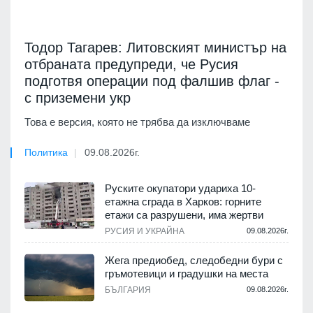
Тодор Тагарев: Литовският министър на
отбраната предупреди, че Русия
подготвя операции под фалшив флаг -
с приземени укр
Това е версия, която не трябва да изключваме
Политика
09.08.2026г.
Руските окупатори удариха 10-
етажна сграда в Харков: горните
етажи са разрушени, има жертви
РУСИЯ И УКРАЙНА
09.08.2026г.
Жега предиобед, следобедни бури с
гръмотевици и градушки на места
БЪЛГАРИЯ
09.08.2026г.