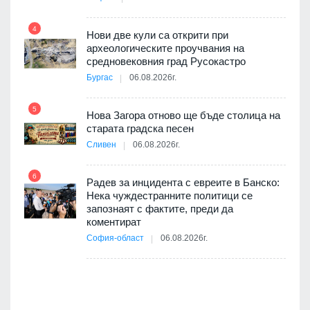
4
Нови две кули са открити при
археологическите проучвания на
 на
средновековния град Русокастро
10
а, че
Бургас
06.08.2026г.
т
5
Нова Загора отново ще бъде столица на
старата градска песен
Сливен
06.08.2026г.
11
път в
6
 4
Радев за инцидента с евреите в Банско:
Нека чуждестранните политици се
запознаят с фактите, преди да
коментират
12
София-област
06.08.2026г.
оито
7