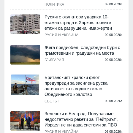
ПОЛИТИКА
09.08.2026г.
Руските окупатори удариха 10-
етажна сграда в Харков: горните
етажи са разрушени, има жертви
.
РУСИЯ И УКРАЙНА
09.08.2026г.
Жега предиобед, следобедни бури с
гръмотевици и градушки на места
.
БЪЛГАРИЯ
09.08.2026г.
Британският кралски флот
предупреди за засилена руска
.
активност във водите около
Обединеното кралство
СВЕТЪТ
09.08.2026г.
Зеленски в Белград: Получаваме
.
недостатъчно ракети за "Пейтриът",
Израел не ни дава системи за ПВО
РУСИЯ И УКРАЙНА
08.08.2026г.