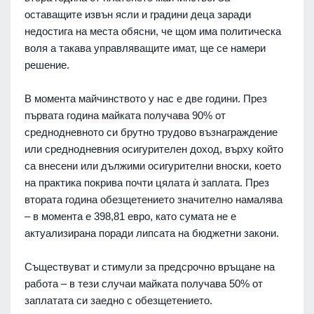
оставащите извън ясли и градини деца заради
недостига на места обясни, че щом има политическа
воля а такава управляващите имат, ще се намери
решение.
В момента майчинството у нас е две години. През
първата година майката получава 90% от
среднодневното си брутно трудово възнаграждение
или среднодневния осигурителен доход, върху който
са внесени или дължими осигурителни вноски, което
на практика покрива почти цялата ѝ заплата. През
втората година обезщетението значително намалява
– в момента е 398,81 евро, като сумата не е
актуализирана поради липсата на бюджетни закони.
Съществуват и стимули за предсрочно връщане на
работа – в тези случаи майката получава 50% от
заплатата си заедно с обезщетението.