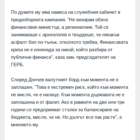
По думите му има намеса на служебния кабинет в
предизборната кампания. "Не визирам обаче
финансовия министър, а регионалния. Той се
занимаваше с археология и твърдеше, че някакъв
асфалт бил по-тънък, отколкото трябва. Финансовата
криза не е изненада за никой, който разбира от
публични финанси", каза зам.-председателят на
ГЕРБ.
Според Дончев валутният борд към момента не е
заплашен. "Това е екстремен риск, който към момента
не мисля, че е налице. Към момента държавата не е
заплашена и от фалит. Ако в рамките на две или три
години се предприемат стъпки за балансиране на
бюджета, мисля, че не. Но дългът все пак расте", е
мнението му.