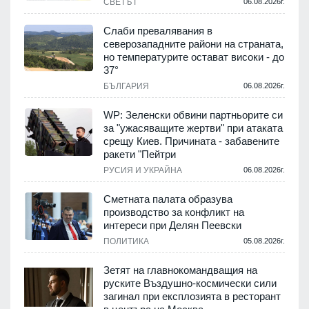
СВЕТЪТ
06.08.2026г.
Слаби превалявания в
северозападните райони на страната,
но температурите остават високи - до
37°
БЪЛГАРИЯ
06.08.2026г.
WP: Зеленски обвини партньорите си
за "ужасяващите жертви" при атаката
срещу Киев. Причината - забавените
ракети "Пейтри
РУСИЯ И УКРАЙНА
06.08.2026г.
Сметната палата образува
производство за конфликт на
интереси при Делян Пеевски
ПОЛИТИКА
05.08.2026г.
Зетят на главнокомандващия на
руските Въздушно-космически сили
загинал при експлозията в ресторант