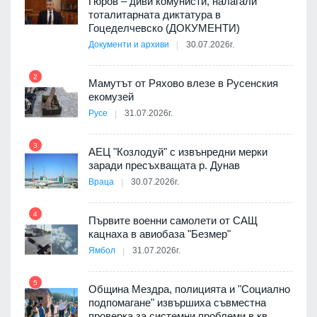
о-
Гюров – диви комунисти, налагали
тоталитарната диктатура в
Гоцеделчевско (ДОКУМЕНТИ)
Документи и архиви
30.07.2026г.
8
а от
2
Мамутът от Ряхово влезе в Русенския
екомузей
Русе
31.07.2026г.
9
пост,
3
АЕЦ "Козлодуй" с извънредни мерки
заради пресъхващата р. Дунав
Враца
30.07.2026г.
4
елни
Първите военни самолети от САЩ
10
кацнаха в авиобаза "Безмер"
Ямбол
31.07.2026г.
5
Община Мездра, полицията и "Социално
ите
подпомагане" извършиха съвместна
проверка за системни проблеми в кв.