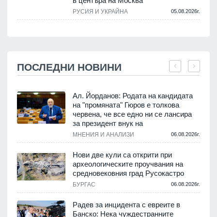
в центъра на Москва
РУСИЯ И УКРАЙНА
05.08.2026г.
ПОСЛЕДНИ НОВИНИ
Ал. Йорданов: Родата на кандидата
на "промяната" Гюров е толкова
червена, че все едно ни се лансира
.
за президент внук на
МНЕНИЯ И АНАЛИЗИ
06.08.2026г.
Нови две кули са открити при
археологическите проучвания на
средновековния град Русокастро
.
БУРГАС
06.08.2026г.
Радев за инцидента с евреите в
Банско: Нека чуждестранните