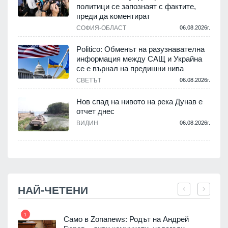
политици се запознаят с фактите,
.
преди да коментират
СОФИЯ-ОБЛАСТ
06.08.2026г.
Politico: Обменът на разузнавателна
информация между САЩ и Украйна
се е върнал на предишни нива
.
СВЕТЪТ
06.08.2026г.
Нов спад на нивото на река Дунав е
отчет днес
.
ВИДИН
06.08.2026г.
НАЙ-ЧЕТЕНИ
1
7
ала
Само в Zonanews: Родът на Андрей