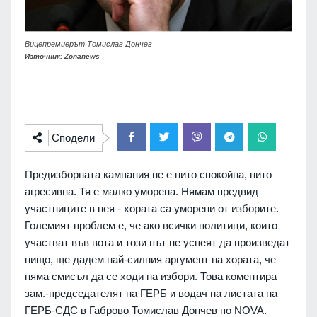
Вицепремиерът Томислав Дончев
Източник: Zonanews
Сподели
Предизборната кампания не е нито спокойна, нито
агресивна. Тя е малко уморена. Нямам предвид
участниците в нея - хората са уморени от изборите.
Големият проблем е, че ако всички политици, които
участват във вота и този път не успеят да произведат
нищо, ще дадем най-силния аргумент на хората, че
няма смисъл да се ходи на избори. Това коментира
зам.-председателят на ГЕРБ и водач на листата на
ГЕРБ-СДС в Габрово Томислав Дончев по NOVA.