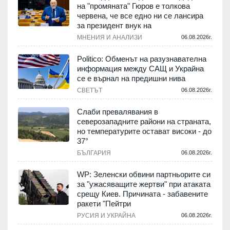
на "промяната" Гюров е толкова
червена, че все едно ни се лансира
за президент внук на
МНЕНИЯ И АНАЛИЗИ
06.08.2026г.
Politico: Обменът на разузнавателна
информация между САЩ и Украйна
се е върнал на предишни нива
СВЕТЪТ
06.08.2026г.
Слаби превалявания в
северозападните райони на страната,
но температурите остават високи - до
37°
БЪЛГАРИЯ
06.08.2026г.
WP: Зеленски обвини партньорите си
за "ужасяващите жертви" при атаката
срещу Киев. Причината - забавените
ракети "Пейтри
РУСИЯ И УКРАЙНА
06.08.2026г.