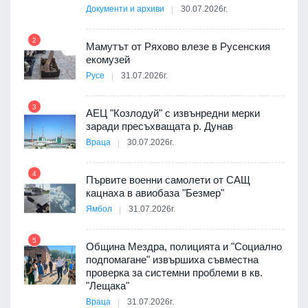
Документи и архиви
30.07.2026г.
8
а от
2
Мамутът от Ряхово влезе в Русенския
екомузей
Русе
31.07.2026г.
9
пост,
3
АЕЦ "Козлодуй" с извънредни мерки
заради пресъхващата р. Дунав
Враца
30.07.2026г.
4
елни
Първите военни самолети от САЩ
10
кацнаха в авиобаза "Безмер"
Ямбол
31.07.2026г.
5
Община Мездра, полицията и "Социално
ите
подпомагане" извършиха съвместна
проверка за системни проблеми в кв.
11
"Лещака"
Враца
31.07.2026г.