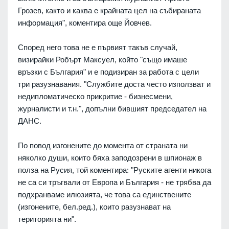
Грозев, както и каква е крайната цел на събираната
информация", коментира още Йовчев.
Според него това не е първият такъв случай,
визирайки Робърт Максуел, който "също имаше
връзки с България" и е подизиран за работа с цели
три разузнавания. "Службите доста често използват и
недипломатическо прикритие - бизнесмени,
журналисти и т.н.", допълни бившият председател на
ДАНС.
По повод изгонените до момента от страната ни
няколко души, които бяха заподозрени в шпионаж в
полза на Русия, той коментира: "Руските агенти никога
не са си тръгвали от Европа и България - не трябва да
подхранваме илюзията, че това са единствените
(изгонените, бел.ред.), които разузнават на
територията ни".