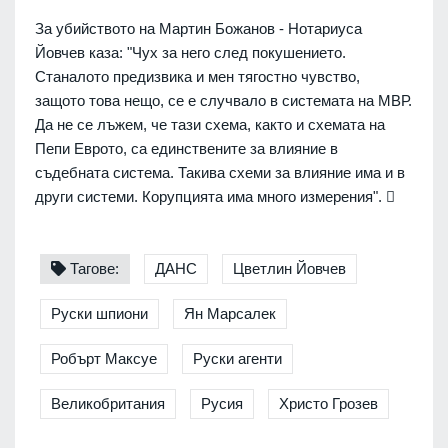
За убийството на Мартин Божанов - Нотариуса
Йовчев каза: "Чух за него след покушението.
Станалото предизвика и мен тягостно чувство,
защото това нещо, се е случвало в системата на МВР.
Да не се лъжем, че тази схема, както и схемата на
Пепи Еврото, са единствените за влияние в
съдебната система. Такива схеми за влияние има и в
други системи. Корупцията има много измерения". 
Тагове:
ДАНС
Цветлин Йовчев
Руски шпиони
Ян Марсалек
Робърт Максуе
Руски агенти
Великобритания
Русия
Христо Грозев