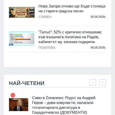
Нова Загора отново ще бъде столица
на старата градска песен
СЛИВЕН
06.08.2026г.
.
"Галъп": 52% с критично отношение
и
към външната политика на Радев,
а
кабинетът му запазва подкрепа
ПОЛИТИКА
06.08.2026г.
.
НАЙ-ЧЕТЕНИ
1
7
ала
Само в Zonanews: Родът на Андрей
о-
Гюров – диви комунисти, налагали
тоталитарната диктатура в
Гоцеделчевско (ДОКУМЕНТИ)