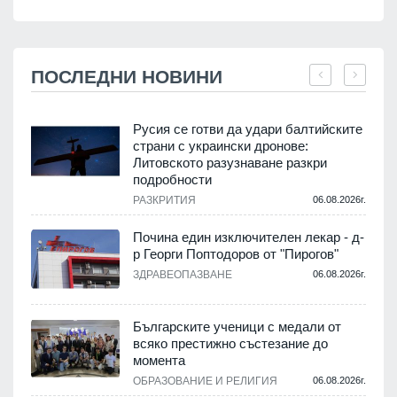
ПОСЛЕДНИ НОВИНИ
Русия се готви да удари балтийските
страни с украински дронове:
Литовското разузнаване разкри
подробности
.
РАЗКРИТИЯ
06.08.2026г.
Почина един изключителен лекар - д-
р Георги Поптодоров от "Пирогов"
.
ЗДРАВЕОПАЗВАНЕ
06.08.2026г.
,
Българските ученици с медали от
о
всяко престижно състезание до
момента
.
ОБРАЗОВАНИЕ И РЕЛИГИЯ
06.08.2026г.