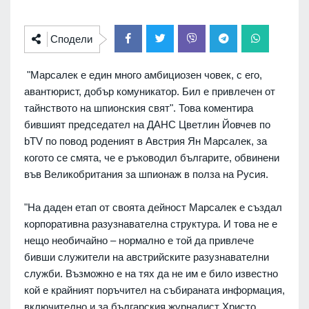
Сподели
"Марсалек е един много амбициозен човек, с его,
авантюрист, добър комуникатор. Бил е привлечен от
тайнството на шпионския свят". Това коментира
бившият председател на ДАНС Цветлин Йовчев по
bTV по повод роденият в Австрия Ян Марсалек, за
когото се смята, че е ръководил българите, обвинени
във Великобритания за шпионаж в полза на Русия.
"На даден етап от своята дейност Марсалек е създал
корпоративна разузнавателна структура. И това не е
нещо необичайно – нормално е той да привлече
бивши служители на австрийските разузнавателни
служби. Възможно е на тях да не им е било известно
кой е крайният поръчител на събираната информация,
включително и за българския журналист Христо