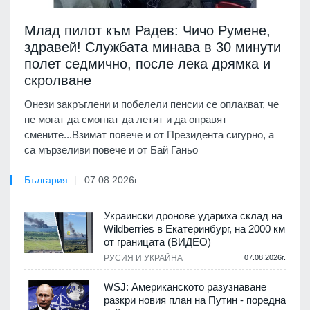
Млад пилот към Радев: Чичо Румене,
здравей! Службата минава в 30 минути
полет седмично, после лека дрямка и
скролване
Онези закръглени и побелели пенсии се оплакват, че
не могат да смогнат да летят и да оправят
смените...Взимат повече и от Президента сигурно, а
са мързеливи повече и от Бай Ганьо
България
07.08.2026г.
Украински дронове удариха склад на
Wildberries в Екатеринбург, на 2000 км
от границата (ВИДЕО)
РУСИЯ И УКРАЙНА
07.08.2026г.
WSJ: Американското разузнаване
разкри новия план на Путин - поредна