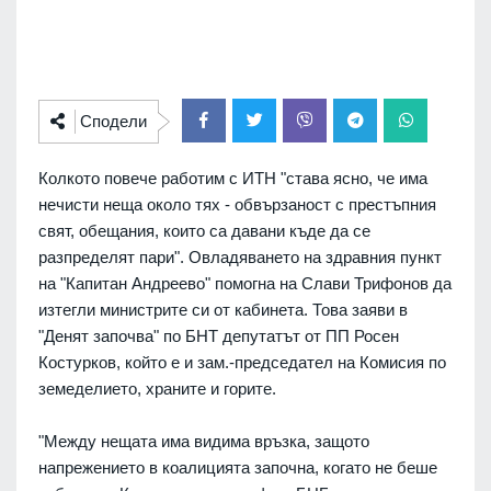
Сподели
Колкото повече работим с ИТН "става ясно, че има
нечисти неща около тях - обвързаност с престъпния
свят, обещания, които са давани къде да се
разпределят пари". Овладяването на здравния пункт
на "Капитан Андреево" помогна на Слави Трифонов да
изтегли министрите си от кабинета. Това заяви в
"Денят започва" по БНТ депутатът от ПП Росен
Костурков, който е и зам.-председател на Комисия по
земеделието, храните и горите.
"Между нещата има видима връзка, защото
напрежението в коалицията започна, когато не беше