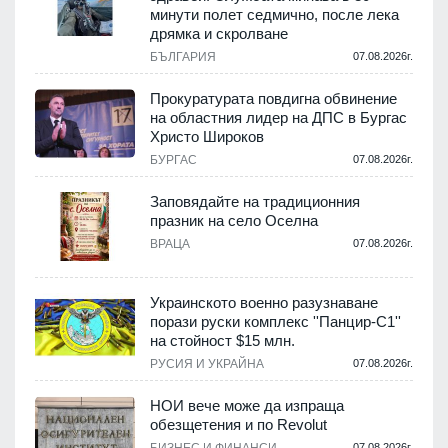
минути полет седмично, после лека
дрямка и скролване
.
БЪЛГАРИЯ
07.08.2026г.
а
Прокуратурата повдигна обвинение
на областния лидер на ДПС в Бургас
.
Христо Широков
БУРГАС
07.08.2026г.
Заповядайте на традиционния
празник на село Оселна
.
ВРАЦА
07.08.2026г.
Украинското военно разузнаване
порази руски комплекс ''Панцир-С1''
на стойност $15 млн.
.
РУСИЯ И УКРАЙНА
07.08.2026г.
НОИ вече може да изпраща
обезщетения и по Revolut
.
07.08.2026г.