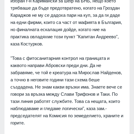
избран г-н Каримански за шеф на БНБ, нещо което
трябваше да бъде предотвратено, когато на Гроздан
Караджов не му се дадоха пари на куп, за да ги даде
на едни фирми, които са част от мафията в България,
но финалната ескалация дойде, когато ние на
практика овладяхме този пункт "Капитан Андреево",
каза Костурков.
"Това с фитосанитарния контрол на границата и
каквото направи Абровски преди дни. Да не
забравяме, че той е креатура на Мирослав Найденов,
а точно в неговите години тази схема беше
създадена. Не знам какви връзки има. Знаете вече се
говори за връзка между Слави Трифонов и Таки. По
тази линия работят службите. Това са нещата, които
наблюдаваме и гледаме логически", каза зам.-
председателят на Комисия по земеделието, храните и
горите.