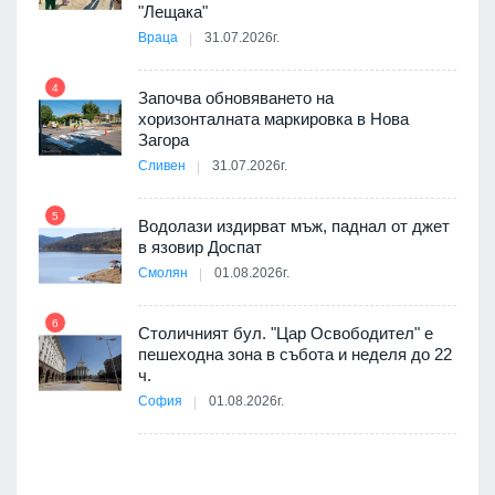
9
"Лещака"
 в
Враца
31.07.2026г.
4
Започва обновяването на
ойно
хоризонталната маркировка в Нова
10
те
Загора
Сливен
31.07.2026г.
5
Водолази издирват мъж, паднал от джет
11
оведе
в язовир Доспат
АЕЦ
Смолян
01.08.2026г.
6
Столичният бул. "Цар Освободител" е
12
пешеходна зона в събота и неделя до 22
ч.
я
София
01.08.2026г.