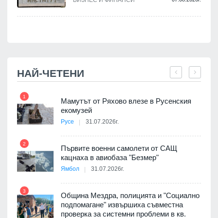
БИЗНЕС И ФИНАНСИ
НАЙ-ЧЕТЕНИ
1
7
Мамутът от Ряхово влезе в Русенския
екомузей
Русе
31.07.2026г.
2
Първите военни самолети от САЩ
кацнаха в авиобаза "Безмер"
8
Ямбол
31.07.2026г.
3
Община Мездра, полицията и "Социално
подпомагане" извършиха съвместна
проверка за системни проблеми в кв.