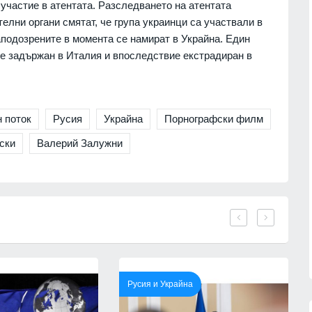
участие в атентата. Разследването на атентата
"Галъп": 52% с критично
ция на
отношение към външната
лни органи смятат, че група украинци са участвали в
я за
политика на Радев, кабинетът му
подозрените в момента се намират в Украйна. Един
запазва подкрепа
 е задържан в Италия и впоследствие екстрадиран в
ни
ПОЛИТИКА
06.08.2026г.
07.08.2026г.
"Ловци" на педофили, всичките
непълнолетни, убили мъжа на
Младежкия хълм в Пловдив
 поток
Русия
Украйна
Порнографски филм
краински
ПЛОВДИВ
06.08.2026г.
ски
Валерий Залужни
зузнаване
Интерактивна карта дава бърз
06.08.2026г.
достъп до водните бази по
Черноморието
лен лекар
БУРГАС
06.08.2026г.
 от
06.08.2026г.
Русия и Украйна