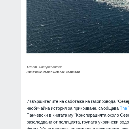
Теч от "Северен поток"
Източник: Danish Defence Command
Извършителите на саботажа на газопровода "Севере
необичайна история за прикриване, съобщава
The 
Панчевски в книгата му "Конспирацията около Север
разследвани от полицията, групата украински водо
филм. Жена водолаз, участвала в операцията, пред