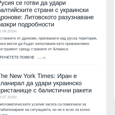
Русия се готви да удари
 на една от най-
достъп до водните бази по
лорни сцени в
Черноморието
балтийските страни с украински
Бургас
06.08.2026г.
дронове: Литовското разузнаване
.
разкри подробности
17
Взривиха елитен ресторант в Моск
6.08.2026г.
ергетиката ще
- възможно е там да се е намирал
ик работно
главнокомандващият на руските
станките от дронове, прихванати над руска територия,
"Козлодуй"
Въздушно-космически си
иха могли да бъдат използвани като провокативен
.
Русия и Украйна
02.08.2026г.
нструмент срещу страните от Алианса
РОЧЕТЕТЕ ПОВЕЧЕ
18
я" и АМ "Струма"
Руската ПВО уби седем души - от
 тежки камиони от
които три руски деца - и рани най-
малко 47 плажуващи в Геленджик
The New York Times: Иран е
(ВИДЕО)
.2026г.
планирал да удари украинско
Русия и Украйна
03.08.2026г.
пристанище с балистични ракети
9.07.2026г.
ипломатическите усилия засега са помогнали за
табилизиране на ситуацията, но не е ясно за колко
ълго.