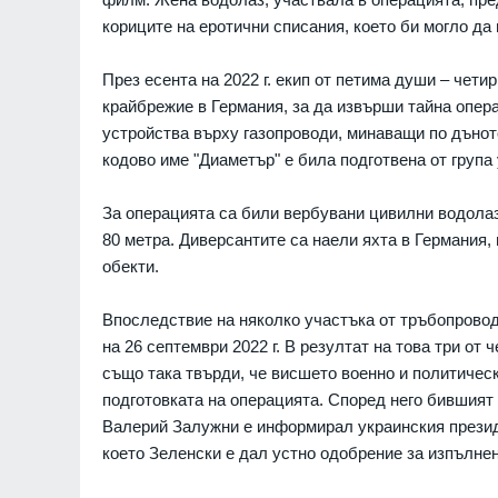
кориците на еротични списания, което би могло да
През есента на 2022 г. екип от петима души – чети
крайбрежие в Германия, за да извърши тайна опера
устройства върху газопроводи, минаващи по дънот
кодово име "Диаметър" е била подготвена от група
За операцията са били вербувани цивилни водолаз
80 метра. Диверсантите са наели яхта в Германия,
обекти.
грубо нарушава
Доналд Тръмп: Ракетите 
конвенция, като
са ни необходими и на 
Впоследствие на няколко участъка от тръбопровод
ни части от
СВЕТЪТ
оеннопленници
на 26 септември 2022 г. В резултат на това три от
РАЙНА
07.08.2026г.
също така твърди, че висшето военно и политическ
Украинският президент 
подготовката на операцията. Според него бившия
началото на специални
 СУМПС": Как се
Валерий Залужни е информирал украинския презид
срещу руската военна
ългарският закон
което Зеленски е дал устно одобрение за изпълнен
промишленост
07.08.2026г.
РУСИЯ И УКРАЙНА