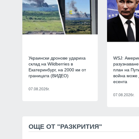
7
Нов спад на нивото
отчет днес
Видин
06.08.2026г
8
Русия е понесла р
Украински дронове удариха
WSJ: Амери
фронта през юли –
склад на Wildberries в
разузнаване
въоръжени сили о
Екатеринбург, на 2000 км от
план на Пут
Русия и Украйна
0
границата (ВИДЕО)
война може 
есента
9
Информационна к
07.08.2026г.
популяризиране н
07.08.2026г.
здравно досие и н
приложение еЗдра
в
Враца
03.08.2026г
ОЩЕ ОТ "РАЗКРИТИЯ"
10
Ансамбъл "Мездра