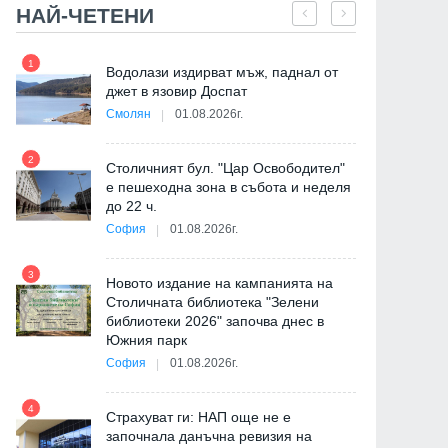
НАЙ-ЧЕТЕНИ
1
7
Водолази издирват мъж, паднал от
ия
джет в язовир Доспат
Смолян
01.08.2026г.
2
8
Столичният бул. "Цар Освободител"
Доналд Тръмп: Ракетите
Призоваха Запада за а
е пешеходна зона в събота и неделя
Patriot са ни необходими и на
специални части в Руси
до 22 ч.
нас
унищожаване на
София
01.08.2026г.
севернокорейски ракет
установки
07.08.2026г.
3
9
Новото издание на кампанията на
Столичната библиотека "Зелени
07.08.2026г.
библиотеки 2026" започва днес в
Южния парк
София
01.08.2026г.
4
Страхуват ги: НАП още не е
10
започнала данъчна ревизия на