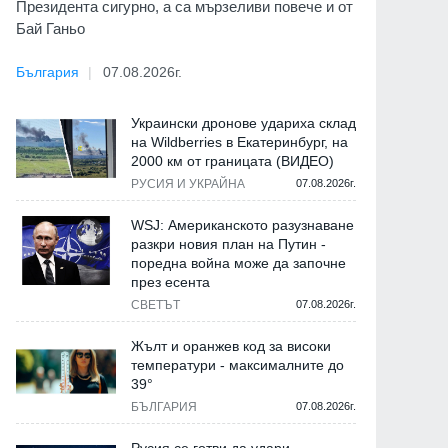
Президента сигурно, а са мързеливи повече и от
Бай Ганьо
България
07.08.2026г.
Украински дронове удариха склад
на Wildberries в Екатеринбург, на
2000 км от границата (ВИДЕО)
РУСИЯ И УКРАЙНА
07.08.2026г.
WSJ: Американското разузнаване
разкри новия план на Путин -
поредна война може да започне
през есента
СВЕТЪТ
07.08.2026г.
Жълт и оранжев код за високи
температури - максималните до
39°
БЪЛГАРИЯ
07.08.2026г.