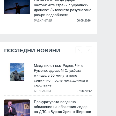
Русия се готви да удари
балтийските страни с украински
дронове: Литовското разузнаване
разкри подробности
РАЗКРИТИЯ
06.08.2026г.
ПОСЛЕДНИ НОВИНИ
Млад пилот към Радев: Чичо
Румене, здравей! Службата
минава в 30 минути полет
седмично, после лека дрямка и
скролване
БЪЛГАРИЯ
07.08.2026г.
Прокуратурата повдигна
обвинение на областния лидер
на ДПС в Бургас Христо Широков