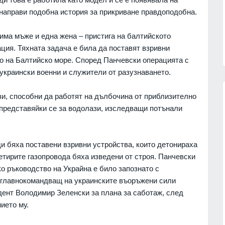
 направи подобна история за прикриване правдоподобна.
рима мъже и една жена – пристига на балтийското
ция. Тяхната задача е била да поставят взривни
о на Балтийско море. Според Панчевски операцията с
 украински военни и служители от разузнаването.
и, способни да работят на дълбочина от приблизително
 представяйки се за водолази, изследващи потънали
Patriot
Българските ученици с медали от
нас
всяко престижно състезание до
и бяха поставени взривни устройства, които детонираха
момента
07.08.2026г.
 четирите газопровода бяха изведени от строя. Панчевски
ОБРАЗОВАНИЕ И РЕЛИГИЯ
06.08.2026г.
о ръководство на Украйна е било запознато с
обяви
Нова Загора отново ще бъде
т главнокомандващ на украинските въоръжени сили
 операции
столица на старата градска песен
ент Володимир Зеленски за плана за саботаж, след
СЛИВЕН
06.08.2026г.
ието му.
07.08.2026г.