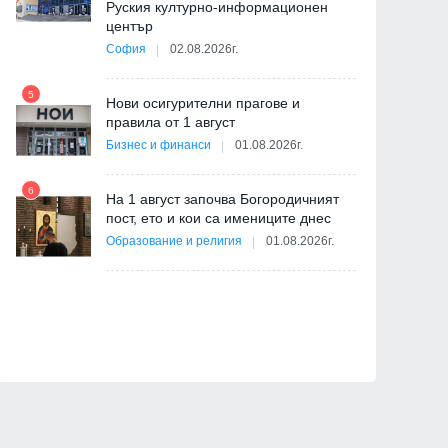
Руския културно-информационен
център
София
02.08.2026г.
5
ва
Нови осигурителни прагове и
11
правила от 1 август
Бизнес и финанси
01.08.2026г.
6
На 1 август започва Богородичният
пост, ето и кои са имениците днес
12
Образование и религия
01.08.2026г.