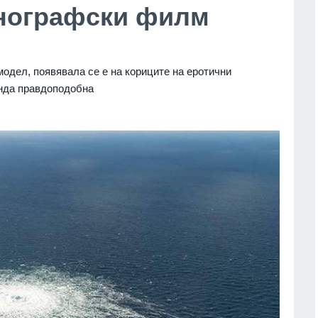
рнографски филм
одел, появявала се е на кориците на еротични
енда правдоподобна