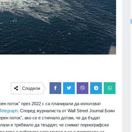
Сподели
н поток" през 2022 г. са планирали да използват
Telegraph
. Според журналиста от Wall Street Journal Боян
ен поток", ако се е стигнало дотам, че да бъдат
лази е трябвало да твърдят, че снимат порнографски
и това е работила като модел и се е появявала на