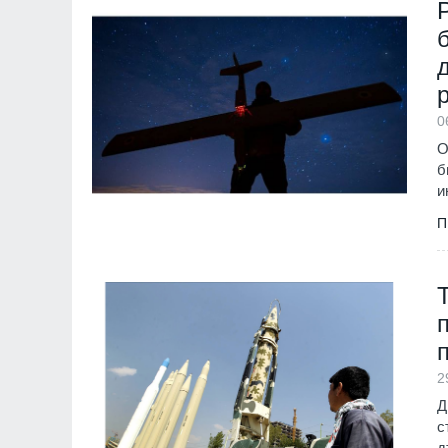
достойно България
престижните фолк
света
Враца
03.08.2026г
11
0
Министърът на ен
проведе във вторн
О
посещение в АЕЦ 
б
Враца
03.08.2026г
и
П
12
Днес по АМ "Траки
няма да се движат
15.30 до 22 часа
Благоевград
02.08
2
Д
с
д