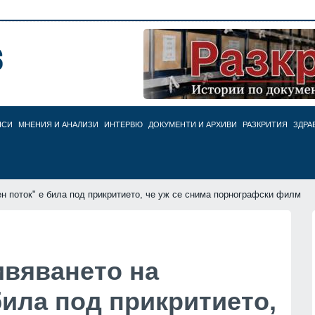
НСИ
МНЕНИЯ И АНАЛИЗИ
ИНТЕРВЮ
ДОКУМЕНТИ И АРХИВИ
РАЗКРИТИЯ
ЗДРА
н поток" е била под прикритието, че уж се снима порнографски филм
ивяването на
била под прикритието,