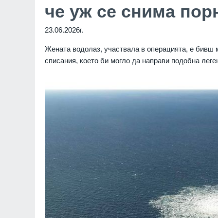
че уж се снима по
23.06.2026г.
Жената водолаз, участвала в операцията, е бивш м
списания, което би могло да направи подобна лег