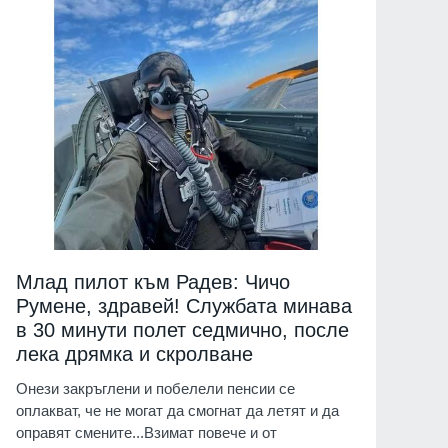
Млад пилот към Радев: Чичо
Румене, здравей! Службата минава
в 30 минути полет седмично, после
лека дрямка и скролване
Онези закръглени и побелели пенсии се
оплакват, че не могат да смогнат да летят и да
оправят смените...Взимат повече и от