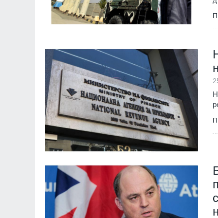
П
2
Н
р
П