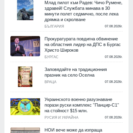
Млад пилот към Радев: Чичо Румене,
здравей! Службата минава в 30
минути полет седмично, после лека
дрямка и скролване
.
БЪЛГАРИЯ
07.08.2026г.
а
Прокуратурата повдигна обвинение
на областния лидер на ДПС в Бургас
.
Христо Широков
БУРГАС
07.08.2026г.
Заповядайте на традиционния
празник на село Оселна
.
ВРАЦА
07.08.2026г.
Украинското военно разузнаване
порази руски комплекс ''Панцир-С1''
на стойност $15 млн.
.
РУСИЯ И УКРАЙНА
07.08.2026г.
НОИ вече може да изпраща