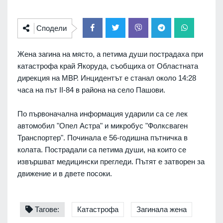
Сподели
Жена загина на място, а петима души пострадаха при
катастрофа край Якоруда, съобщиха от Областната
дирекция на МВР. Инцидентът е станал около 14:28
часа на път II-84 в района на село Пашови.
По първоначална информация ударили са се лек
автомобил "Опел Астра" и микробус "Фолксваген
Транспортер". Починала е 56-годишна пътничка в
колата. Пострадали са петима души, на които се
извършват медицински прегледи. Пътят е затворен за
движение и в двете посоки.
Тагове:
Катастрофа
Загинала жена