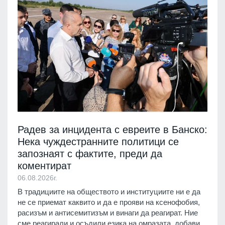
Радев за инцидента с евреите в Банско:
Нека чуждестранните политици се
запознаят с фактите, преди да
коментират
06.08.2026г.
В традициите на обществото и институциите ни е да
не се приемат каквито и да е прояви на ксенофобия,
расизъм и антисемитизъм и винаги да реагират. Ние
сме реагирали и осъдили езика на омразата, добави