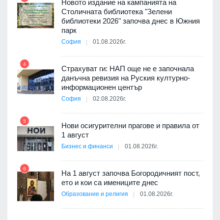
Новото издание на кампанията на
ията
Столичната библиотека "Зелени
та за
библиотеки 2026" започва днес в Южния
парк
София
01.08.2026г.
4
10
бва
Страхуват ги: НАП още не е започнала
данъчна ревизия на Руския културно-
информационен център
София
02.08.2026г.
оито
5
11
7
Нови осигурителни прагове и правила от
1 август
Бизнес и финанси
01.08.2026г.
6
а -
На 1 август започва Богородичният пост,
12
ето и кои са имениците днес
Образование и религия
01.08.2026г.