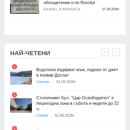
обезщетения и по Revolut
.
БИЗНЕС И ФИНАНСИ
07.08.2026г.
НАЙ-ЧЕТЕНИ
1
7
 няма
Водолази издирват мъж, паднал от джет
0 до
в язовир Доспат
Смолян
01.08.2026г.
2
8
Столичният бул. "Цар Освободител" е
3D
пешеходна зона в събота и неделя до 22
а към
ч.
София
01.08.2026г.
3
9