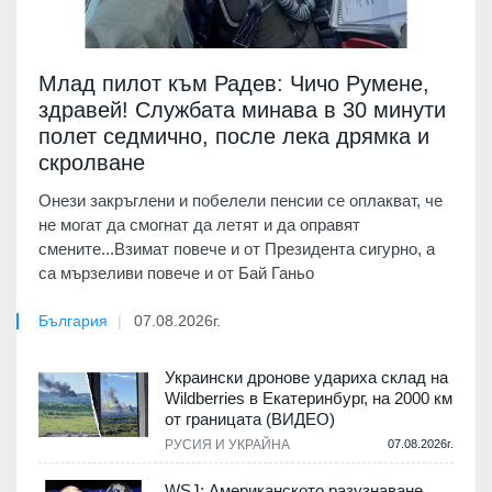
Млад пилот към Радев: Чичо Румене,
здравей! Службата минава в 30 минути
полет седмично, после лека дрямка и
скролване
Онези закръглени и побелели пенсии се оплакват, че
не могат да смогнат да летят и да оправят
смените...Взимат повече и от Президента сигурно, а
са мързеливи повече и от Бай Ганьо
България
07.08.2026г.
Украински дронове удариха склад на
Wildberries в Екатеринбург, на 2000 км
от границата (ВИДЕО)
РУСИЯ И УКРАЙНА
07.08.2026г.
WSJ: Американското разузнаване