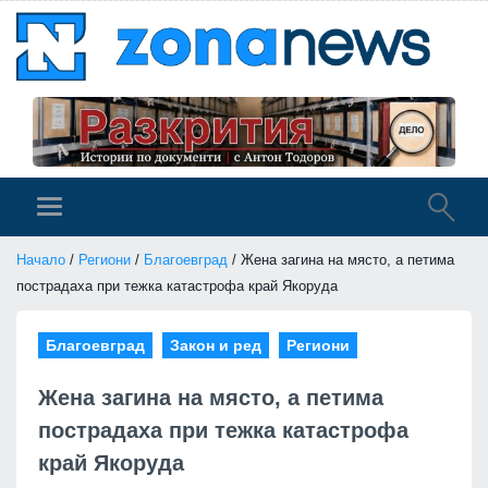
Начало
/
Региони
/
Благоевград
/ Жена загина на място, а петима
пострадаха при тежка катастрофа край Якоруда
Благоевград
Закон и ред
Региони
Жена загина на място, а петима
пострадаха при тежка катастрофа
край Якоруда