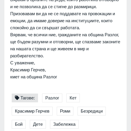
и не позволиха да се стигне до размирици.
Призовавам ви да не се поддавате на провокации и
емоции, да имаме доверие на институциите, които
спокойно да си свършат работата.
Вярвам, че всички ние, гражданите на община Разлог,
ще бъдем разумни и отговорни, ще спазваме законите
на нашата страна и ще живеем в мир и
разбирателство.
С уважение,
Красимир Герчев,
кмет на община Разлог
Тагове:
Разлог
Кет
Красимир Герчев
Роми
Безредици
Бой
Дете
Забележка