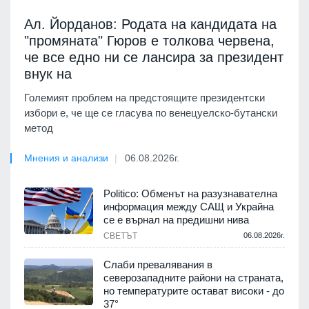
Ал. Йорданов: Родата на кандидата на
"промяната" Гюров е толкова червена,
че все едно ни се лансира за президент
внук на
Големият проблем на предстоящите президентски
избори е, че ще се гласува по венецуелско-бутански
метод
Мнения и анализи
06.08.2026г.
Politico: Обменът на разузнавателна
информация между САЩ и Украйна
се е върнал на предишни нива
СВЕТЪТ
06.08.2026г.
Слаби превалявания в
северозападните райони на страната,
но температурите остават високи - до
37°