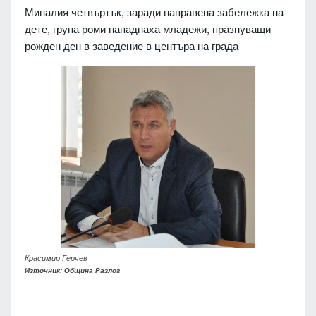
Миналия четвъртък, заради направена забележка на
дете, група роми нападнаха младежи, празнуващи
рожден ден в заведение в центъра на града
Красимир Герчев
Източник: Община Разлог