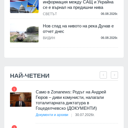
информация между САЩ и Украйна
се е върнал на предишни нива
.
СВЕТЪТ
06.08.2026г.
Нов спад на нивото на река Дунав е
отчет днес
.
ВИДИН
06.08.2026г.
НАЙ-ЧЕТЕНИ
1
7
ала
Само в Zonanews: Родът на Андрей
о-
Гюров – диви комунисти, налагали
тоталитарната диктатура в
Гоцеделчевско (ДОКУМЕНТИ)
Документи и архиви
30.07.2026г.
8
а от
2