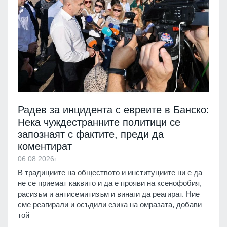
Радев за инцидента с евреите в Банско:
Нека чуждестранните политици се
запознаят с фактите, преди да
коментират
06.08.2026г.
В традициите на обществото и институциите ни е да
не се приемат каквито и да е прояви на ксенофобия,
расизъм и антисемитизъм и винаги да реагират. Ние
сме реагирали и осъдили езика на омразата, добави
той