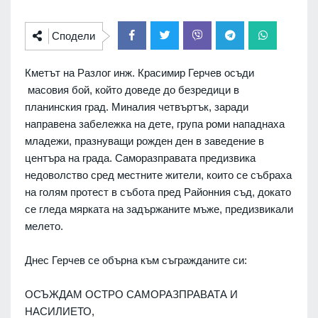
Сподели
Кметът на Разлог инж. Красимир Герчев осъди
масовия бой, който доведе до безредици в
планинския град. Миналия четвъртък, заради
направена забележка на дете, група роми нападнаха
младежи, празнуващи рожден ден в заведение в
центъра на града. Саморазправата предизвика
недоволство сред местните жители, които се събраха
на голям протест в събота пред Районния съд, докато
се гледа мярката на задържаните мъже, предизвикали
мелето.
Днес Герчев се обърна към съгражданите си:
ОСЪЖДАМ ОСТРО САМОРАЗПРАВАТА И
НАСИЛИЕТО,