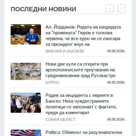
ПОСЛЕДНИ НОВИНИ
Ал. Йорданов: Родата на кандидата
на "промяната" Гюров е толкова
червена, че все едно ни се лансира
.
за президент внук на
МНЕНИЯ И АНАЛИЗИ
06.08.2026г.
Нови две кули са открити при
археологическите проучвания на
средновековния град Русокастро
.
БУРГАС
06.08.2026г.
Радев за инцидента с евреите в
Банско: Нека чуждестранните
политици се запознаят с фактите,
.
преди да коментират
СОФИЯ-ОБЛАСТ
06.08.2026г.
Politico: Обменът на разузнавателна