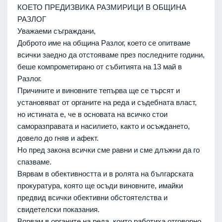
КОЕТО ПРЕДИЗВИКА РАЗМИРИЦИ В ОБЩИНА
РАЗЛОГ
Уважаеми съграждани,
Доброто име на община Разлог, което се опитваме
всички заедно да отстояваме през последните години,
беше компрометирано от събитията на 13 май в
Разлог.
Причините и виновните тепърва ще се търсят и
установяват от органите на реда и съдебната власт,
но истината е, че в основата на всичко стои
саморазправата и насилието, както и осъждането,
довело до гняв и афект.
Но пред закона всички сме равни и сме длъжни да го
спазваме.
Вярвам в обективността и в ролята на българската
прокуратура, която ще осъди виновните, имайки
предвид всички обективни обстоятелства и
свидетелски показания.
Вярвам в органите на реда, които работиха отговорно