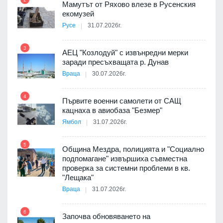
Мамутът от Ряхово влезе в Русенския
екомузей
Русе
31.07.2026г.
9
пост,
3
АЕЦ "Козлодуй" с извънредни мерки
заради пресъхващата р. Дунав
Враца
30.07.2026г.
4
елни
Първите военни самолети от САЩ
10
кацнаха в авиобаза "Безмер"
Ямбол
31.07.2026г.
5
Община Мездра, полицията и "Социално
ите
подпомагане" извършиха съвместна
проверка за системни проблеми в кв.
11
"Лещака"
Враца
31.07.2026г.
6
Започва обновяването на