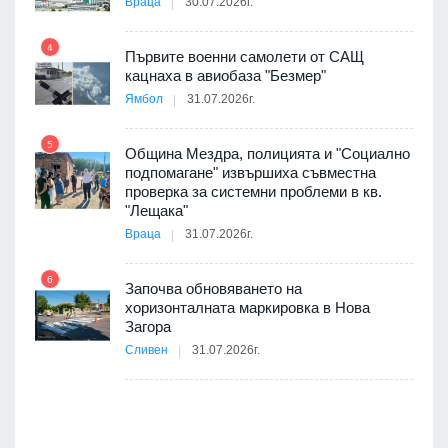
Враца
30.07.2026г.
4
елни
Първите военни самолети от САЩ
10
кацнаха в авиобаза "Безмер"
Ямбол
31.07.2026г.
5
Община Мездра, полицията и "Социално
ите
подпомагане" извършиха съвместна
проверка за системни проблеми в кв.
11
"Лещака"
Враца
31.07.2026г.
6
Започва обновяването на
хоризонталната маркировка в Нова
12
Загора
Сливен
31.07.2026г.