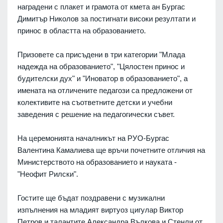
наградени с плакет и грамота от кмета ан Бургас
Димитър Николов за постигнати високи резултати и
принос в областта на образованието.
Призовете са присъдени в три категории "Млада
надежда на образованието", "Цялостен принос и
будителски дух" и "Иноватор в образованието", а
имената на отличените педагози са предложени от
колективите на съответните детски и учебни
заведения с решение на педагогически съвет.
На церемонията началникът на РУО-Бургас
Валентина Камалиева ще връчи почетните отличия на
Министерството на образованието и науката -
"Неофит Рилски".
Гостите ще бъдат поздравени с музикални
изпълнения на младият виртуоз цигулар Виктор
Петров и талантите Александра Вълкова и Стенли от