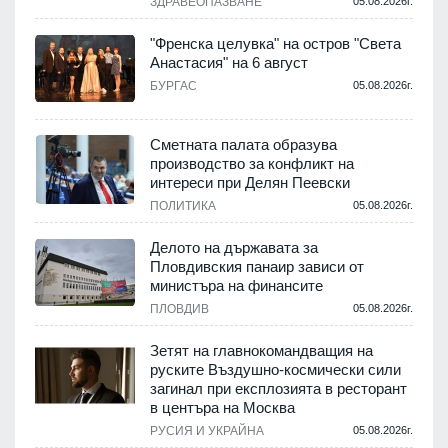
ЗДРАВЕОПАЗВАНЕ
05.08.2026г.
.
"Френска целувка" на остров "Света
Анастасия" на 6 август
БУРГАС
05.08.2026г.
.
Сметната палата образува
производство за конфликт на
интереси при Делян Пеевски
ПОЛИТИКА
05.08.2026г.
.
Делото на държавата за
Пловдивския панаир зависи от
министъра на финансите
.
ПЛОВДИВ
05.08.2026г.
Зетят на главнокомандващия на
руските Въздушно-космически сили
загинал при експлозията в ресторант
в центъра на Москва
РУСИЯ И УКРАЙНА
05.08.2026г.
.