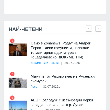
НАЙ-ЧЕТЕНИ
1
7
ала
Само в Zonanews: Родът на Андрей
о-
Гюров – диви комунисти, налагали
тоталитарната диктатура в
Гоцеделчевско (ДОКУМЕНТИ)
Документи и архиви
30.07.2026г.
8
а от
2
Мамутът от Ряхово влезе в Русенския
екомузей
Русе
31.07.2026г.
9
пост,
3
АЕЦ "Козлодуй" с извънредни мерки
заради пресъхващата р. Дунав