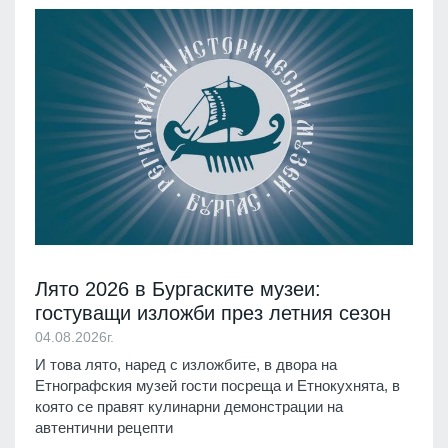
Лято 2026 в Бургаските музеи:
гостуващи изложби през летния сезон
04.08.2026г.
И това лято, наред с изложбите, в двора на
Етнографския музей гости посреща и Етнокухнята, в
която се правят кулинарни демонстрации на
автентични рецепти