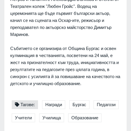
Театрален колеж "Любен Гройс". Водещ на
церемонията ще бъде първият български актьор,
качил се на сцената на Оскар-ите, режисьор и
преподавател по актьорско майсторство Димитър
Маринов.
Събитието се организира от Община Бургас и освен
кулминация в честванията, посветени на 24 май, е
жест на признателност към труда, инициативността и
резултатите на педагозите през цялата година, в
синхрон с усилията й за повишаване на качеството на
детското и училищно образование.
Тагове:
Награди
Бургас
Педагози
Учители
Училища
Образование