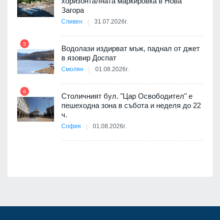
хоризонталната маркировка в Нова
10
оведе
Загора
АЕЦ
Сливен
31.07.2026г.
5
Водолази издирват мъж, паднал от джет
11
в язовир Доспат
е
Смолян
01.08.2026г.
6
Столичният бул. "Цар Освободител" е
12
пешеходна зона в събота и неделя до 22
ч.
я
София
01.08.2026г.