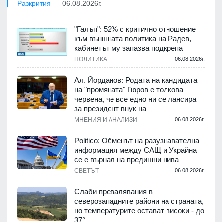
Разкрития
06.08.2026г.
"Галъп": 52% с критично отношение
към външната политика на Радев,
кабинетът му запазва подкрепа
ПОЛИТИКА
06.08.2026г.
Ал. Йорданов: Родата на кандидата
на "промяната" Гюров е толкова
червена, че все едно ни се лансира
за президент внук на
МНЕНИЯ И АНАЛИЗИ
06.08.2026г.
Politico: Обменът на разузнавателна
информация между САЩ и Украйна
се е върнал на предишни нива
СВЕТЪТ
06.08.2026г.
Слаби превалявания в
северозападните райони на страната,
но температурите остават високи - до
37°