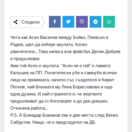
Сподели
Чета как Асен Василев между Бойко, Пеевски и
Радев, щял да избере акулата. Колко
умилително...Това написа във фейсбук Делян Добрев
и продължава:
Ама той Асен е акулата. "Асен не е гей" е ламата
Калушев на ПП. Политически уби и самоуби всички
лица на промяната, начело със създателя ѝ Кирил
Петков, най-близката му Лена Бориславова и още
една дузина. И най-странното е, че жертвите
продължават да го боготворят и до ден днешен.
Откачена работа...
P.S. А Божидар Божанов пак е две места след Венко
Сабрутев. Нищо, че е председател на ДБ.