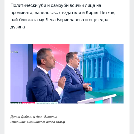
Политически уби и самоуби всички лица на
промяната, начело със създателя й Кирил Петков,
най-близката му Лена Бориславова и още една
дузина
Делян Добрев и Асен Василев
Източник: Скрийншот видео кадър