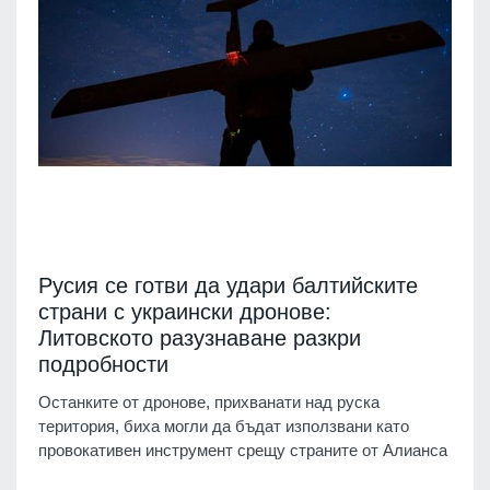
Русия се готви да удари балтийските
страни с украински дронове:
Литовското разузнаване разкри
подробности
Останките от дронове, прихванати над руска
територия, биха могли да бъдат използвани като
провокативен инструмент срещу страните от Алианса