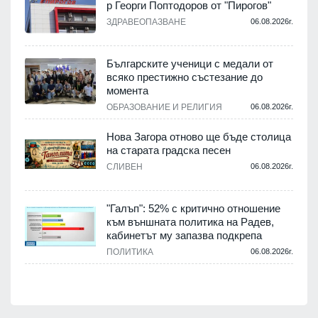
р Георги Поптодоров от "Пирогов"
.
ЗДРАВЕОПАЗВАНЕ
06.08.2026г.
,
Българските ученици с медали от
о
всяко престижно състезание до
момента
.
ОБРАЗОВАНИЕ И РЕЛИГИЯ
06.08.2026г.
Нова Загора отново ще бъде столица
на старата градска песен
СЛИВЕН
06.08.2026г.
.
"Галъп": 52% с критично отношение
и
към външната политика на Радев,
а
кабинетът му запазва подкрепа
ПОЛИТИКА
06.08.2026г.
.