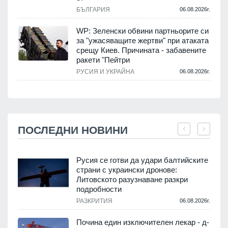
БЪЛГАРИЯ
06.08.2026г.
WP: Зеленски обвини партньорите си
за "ужасяващите жертви" при атаката
срещу Киев. Причината - забавените
ракети "Пейтри
РУСИЯ И УКРАЙНА
06.08.2026г.
ПОСЛЕДНИ НОВИНИ
Русия се готви да удари балтийските
страни с украински дронове:
Литовското разузнаване разкри
подробности
.
РАЗКРИТИЯ
06.08.2026г.
Почина един изключителен лекар - д-