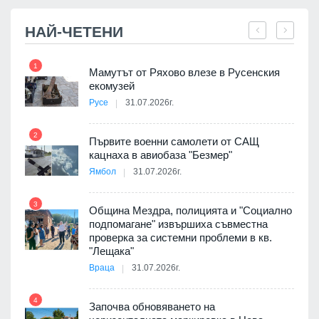
НАЙ-ЧЕТЕНИ
1
7
Мамутът от Ряхово влезе в Русенския
екомузей
Русе
31.07.2026г.
2
Първите военни самолети от САЩ
кацнаха в авиобаза "Безмер"
8
Ямбол
31.07.2026г.
 в
3
Община Мездра, полицията и "Социално
подпомагане" извършиха съвместна
проверка за системни проблеми в кв.
9
ойно
"Лещака"
те
Враца
31.07.2026г.
4
Започва обновяването на