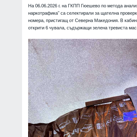
На 06.06.2026 г. на ГКПП Гюешево по метода анали
наркотрафика" са селектирали за щателна проверк
номера, пристигащ от Северна Македония. В кабина
открити 6 чувала, съдържащи зелена тревиста мас
 военно разузнаване
Божидар Божанов от ДБ
и комплекс ''Панцир-
Предлагаме да се създ
ност $15 млн.
агенция за киберсигурн
РАЙНА
07.08.2026г.
ПОЛИТИКА
оже да изпраща
Продължават археологи
 и по Revolut
проучвания на селищна
"Мусовица" край Кортен
ИНАНСИ
07.08.2026г.
СЛИВЕН
лиони от рекорден
ISW: Русия грубо наруш
Женевската конвенция, 