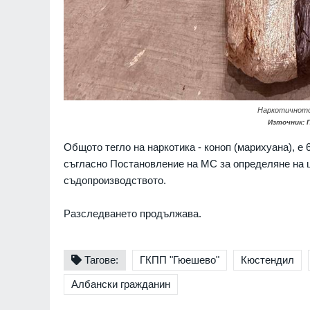
Наркотичното
Източник: 
Общото тегло на наркотика - коноп (марихуана), е 6
съгласно Постановление на МС за определяне на ц
съдопроизводството.
Разследването продължава.
Тагове:
ГКПП "Гюешево"
Кюстендил
Албански гражданин