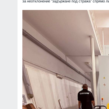
за неотклонение "задържане под стража" спрямо л
7
На 1 август започ
пост, ето и кои са
Образование и религ
8
Интерактивна карт
достъп до водните
Черноморието
Бургас
06.08.2026г
9
Русия е понесла р
фронта през юли –
въоръжени сили о
Русия и Украйна
0
10
Нови две кули са о
археологическите 
средновековния гр
Бургас
06.08.2026г