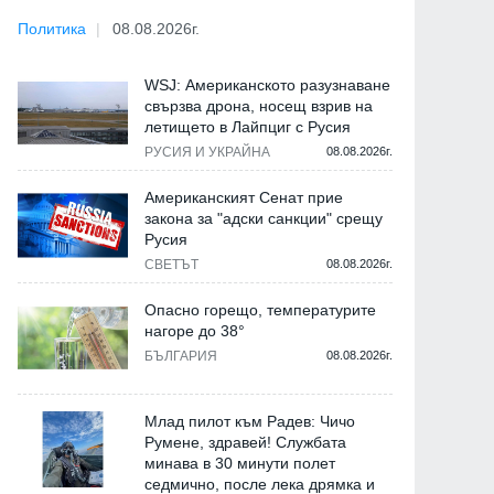
Политика
08.08.2026г.
WSJ: Американското разузнаване
свързва дрона, носещ взрив на
летището в Лайпциг с Русия
РУСИЯ И УКРАЙНА
08.08.2026г.
Американският Сенат прие
закона за "адски санкции" срещу
Русия
СВЕТЪТ
08.08.2026г.
Опасно горещо, температурите
нагоре до 38°
БЪЛГАРИЯ
08.08.2026г.
Млад пилот към Радев: Чичо
Румене, здравей! Службата
минава в 30 минути полет
седмично, после лека дрямка и