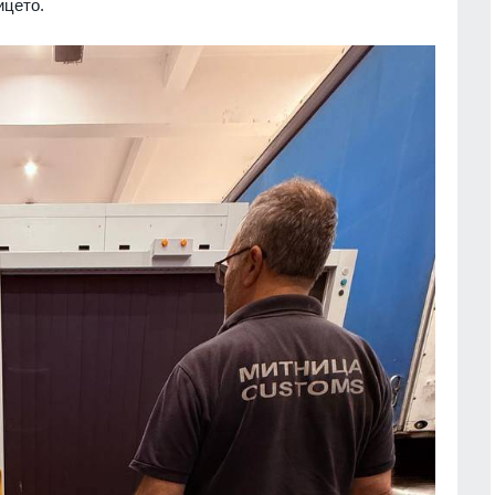
ицето.
13
ва Богородичният
Информационна кампания за
 имениците днес
популяризиране на електронното
здравно досие и на мобилното
ия
01.08.2026г.
приложение еЗдраве ще се прове
в
а дава бърз
Враца
03.08.2026г.
 бази по
14
Описаха състоянието на
.
корабоплавателния път в българск
участък на р. Дунав
екордни загуби на
Русе
03.08.2026г.
 украинските
бявиха данните
15
Основоположник на съвременното
1.08.2026г.
3D компютърно зрение се
присъединява към INSAIT
ткрити при
София
03.08.2026г.
проучвания на
ад Русокастро
16
Днес по АМ "Тракия" и АМ "Струма
.
няма да се движат тежки камиони 
15.30 до 22 часа