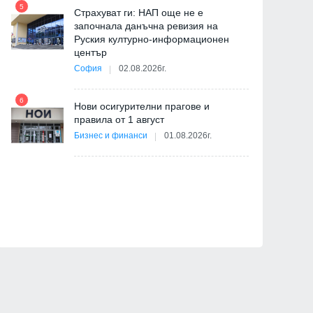
5
11
Страхуват ги: НАП още не е
започнала данъчна ревизия на
Руския културно-информационен
център
София
02.08.2026г.
6
12
Нови осигурителни прагове и
правила от 1 август
Бизнес и финанси
01.08.2026г.