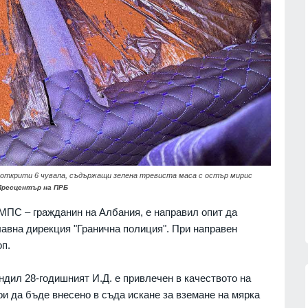
т
са ни необходими и на нас
ици
СВЕТЪТ
07.08.2026г.
07.08.2026г.
Украинският президент обяви
к се
началото на специални операции
закон
срещу руската военна
07.08.2026г.
промишленост
РУСИЯ И УКРАЙНА
07.08.2026г.
зузнаване
тин -
Призоваха Запада за акция на
 започне
специални части в Русия за
унищожаване на
ли открити 6 чувала, съдържащи зелена тревиста маса с остър мирис
севернокорейски ракетни
07.08.2026г.
Пресцентър на ПРБ
установки
СВЕТЪТ
07.08.2026г.
МПС – гражданин на Албания, е направил опит да
Главна дирекция "Гранична полиция". При направен
оп.
дил 28-годишният И.Д. е привлечен в качеството на
ои да бъде внесено в съда искане за вземане на мярка