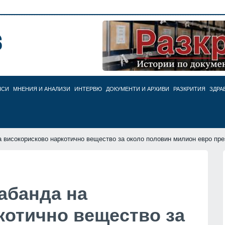
НСИ
МНЕНИЯ И АНАЛИЗИ
ИНТЕРВЮ
ДОКУМЕНТИ И АРХИВИ
РАЗКРИТИЯ
ЗДРА
а високорисково наркотично вещество за около половин милион евро пр
абанда на
котично вещество за