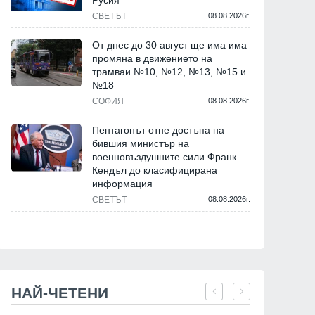
Русия
СВЕТЪТ
08.08.2026г.
От днес до 30 август ще има има
промяна в движението на
трамваи №10, №12, №13, №15 и
№18
СОФИЯ
08.08.2026г.
Пентагонът отне достъпа на
бившия министър на
военновъздушните сили Франк
Кендъл до класифицирана
информация
СВЕТЪТ
08.08.2026г.
НАЙ-ЧЕТЕНИ