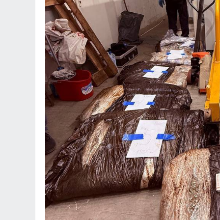
11
Ансамбъл "Мездра
достойно България
престижните фолк
света
Враца
03.08.2026г
12
Министърът на ен
проведе във вторн
посещение в АЕЦ 
Враца
03.08.2026г