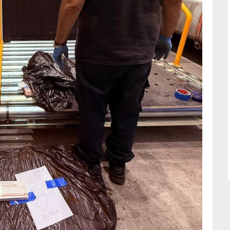
" представи
Благоевград
02.08.2026г.
 на една от най-
лорни сцени в
17
Регулаторната комисия за
съобщенията иска проверка на
.
"Еконт" от Комисията за
потребителите заради нови цени
ергетиката ще
Икономика
03.08.2026г.
ик работно
"Козлодуй"
18
Радев за инцидента с евреите в
.
Банско: Нека чуждестранните
политици се запознаят с фактите,
преди да коментират
София-област
06.08.2026г.