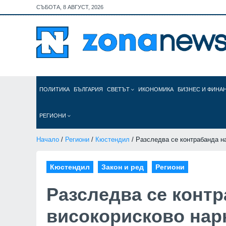
СЪБОТА, 8 АВГУСТ, 2026
ПОЛИТИКА
БЪЛГАРИЯ
СВЕТЪТ
ИКОНОМИКА
БИЗНЕС И ФИНА
РЕГИОНИ
Начало
/
Региони
/
Кюстендил
/ Разследва се контрабанда н
Кюстендил
Закон и ред
Региони
Разследва се контр
високорисково нар