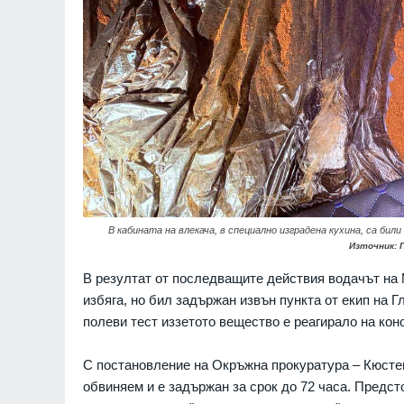
формира бойни части о
07.08.2026г.
украински военнопленн
РУСИЯ И УКРАЙНА
 Голяма Богородица
"Туризъм за СУМПС": Ка
заобикаля българският 
07.08.2026г.
БЪЛГАРИЯ
ронове удариха склад
es в Екатеринбург, на
WSJ: Американското ра
границата (ВИДЕО)
разкри новия план на Пу
поредна война може да
РАЙНА
07.08.2026г.
през есента
В кабината на влекача, в специално изградена кухина, са би
СВЕТЪТ
Източник: 
В резултат от последващите действия водачът на 
избяга, но бил задържан извън пункта от екип на 
полеви тест иззетото вещество е реагирало на кон
С постановление на Окръжна прокуратура – Кюстен
обвиняем и е задържан за срок до 72 часа. Предст