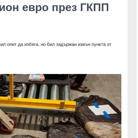
ион евро през ГКПП
л опит да избяга, но бил задържан извън пункта от