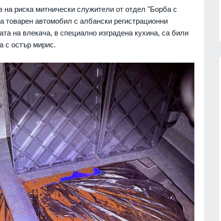
з на риска митнически служители от отдел "Борба с
а товарен автомобил с албански регистрационни
та на влекача, в специално изградена кухина, са били
а с остър мирис.
:
Рейтингът на Володимир
аде
Зеленски бележи спад след
ост
протестите в Украйна - едва 18 %
му имат пълно доверие
07.08.2026г.
РУСИЯ И УКРАЙНА
07.08.2026г.
ческите
та могила
Жълт и оранжев код за високи
температури - максималните до
39°
07.08.2026г.
БЪЛГАРИЯ
07.08.2026г.
ава
като
Доналд Тръмп: Ракетите Patriot