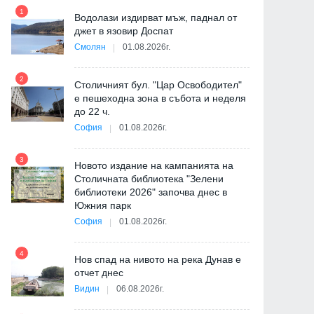
1
7
Водолази издирват мъж, паднал от
джет в язовир Доспат
Смолян
01.08.2026г.
де
2
8
Столичният бул. "Цар Освободител"
е пешеходна зона в събота и неделя
до 22 ч.
София
01.08.2026г.
ия
3
9
Новото издание на кампанията на
Столичната библиотека "Зелени
библиотеки 2026" започва днес в
Южния парк
София
01.08.2026г.
10
4
Нов спад на нивото на река Дунав е
отчет днес
"
Видин
06.08.2026г.
от