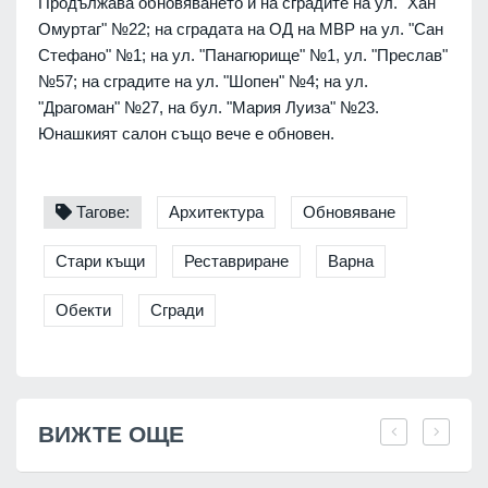
Продължава обновяването и на сградите на ул. "Хан
Омуртаг" №22; на сградата на ОД на МВР на ул. "Сан
Стефано" №1; на ул. "Панагюрище" №1, ул. "Преслав"
№57; на сградите на ул. "Шопен" №4; на ул.
"Драгоман" №27, на бул. "Мария Луиза" №23.
Юнашкият салон също вече е обновен.
Тагове:
Архитектура
Обновяване
Стари къщи
Реставриране
Варна
Обекти
Сгради
ВИЖТЕ ОЩЕ