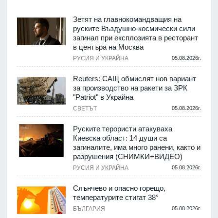
Зетят на главнокомандващия на
руските Въздушно-космически сили
загинал при експлозията в ресторант
в центъра на Москва
РУСИЯ И УКРАЙНА
05.08.2026г.
Reuters: САЩ обмислят нов вариант
за производство на ракети за ЗРК
"Patriot" в Украйна
СВЕТЪТ
05.08.2026г.
Руските терористи атакуваха
Киевска област: 14 души са
загиналите, има много ранени, както и
разрушения (СНИМКИ+ВИДЕО)
РУСИЯ И УКРАЙНА
05.08.2026г.
Слънчево и опасно горещо,
температурите стигат 38°
БЪЛГАРИЯ
05.08.2026г.