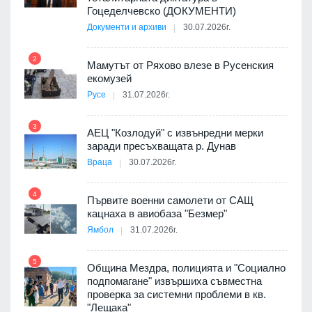
Гоцеделчевско (ДОКУМЕНТИ)
Документи и архиви
30.07.2026г.
8
а от
2
Мамутът от Ряхово влезе в Русенския
екомузей
Русе
31.07.2026г.
9
пост,
3
АЕЦ "Козлодуй" с извънредни мерки
заради пресъхващата р. Дунав
Враца
30.07.2026г.
4
елни
Първите военни самолети от САЩ
10
кацнаха в авиобаза "Безмер"
Ямбол
31.07.2026г.
5
Община Мездра, полицията и "Социално
ите
подпомагане" извършиха съвместна
проверка за системни проблеми в кв.
11
"Лещака"