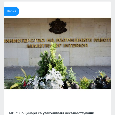
Варна
МВР: Общинари са узаконявали несъществуващи