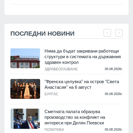
ПОСЛЕДНИ НОВИНИ
Няма да бъдат закривани работещи
структури в системата на държавния
здравен контрол
ЗДРАВЕОПАЗВАНЕ
05.08.2026г.
.
"Френска целувка" на остров "Света
Анастасия" на 6 август
БУРГАС
05.08.2026г.
.
Сметната палата образува
производство за конфликт на
интереси при Делян Пеевски
ПОЛИТИКА
05.08.2026г.
.