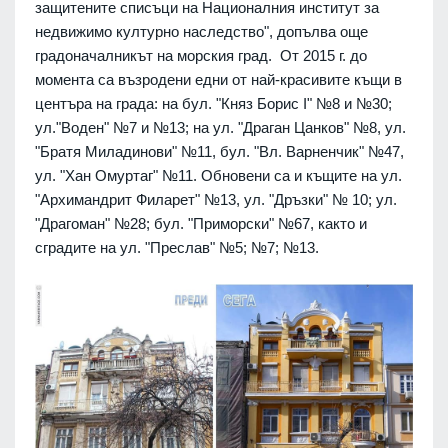
защитените списъци на Националния институт за
недвижимо културно наследство", допълва още
градоначалникът на морския град. От 2015 г. до
момента са възродени едни от най-красивите къщи в
центъра на града: на бул. "Княз Борис І" №8 и №30;
ул."Воден" №7 и №13; на ул. "Драган Цанков" №8, ул.
"Братя Миладинови" №11, бул. "Вл. Варненчик" №47,
ул. "Хан Омуртаг" №11. Обновени са и къщите на ул.
"Архимандрит Филарет" №13, ул. "Дръзки" № 10; ул.
"Драгоман" №28; бул. "Приморски" №67, както и
сградите на ул. "Преслав" №5; №7; №13.