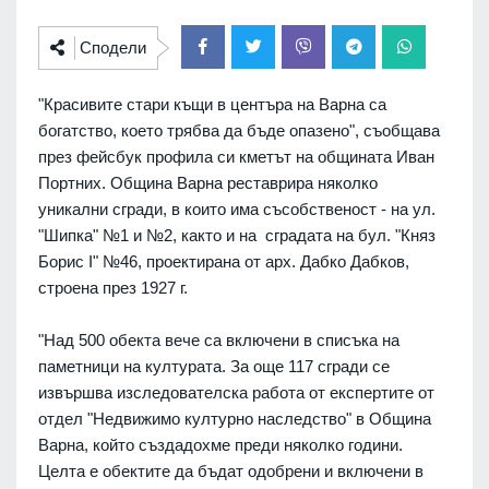
Сподели
"Красивите стари къщи в центъра на Варна са
богатство, което трябва да бъде опазено", съобщава
през фейсбук профила си кметът на общината Иван
Портних. Община Варна реставрира няколко
уникални сгради, в които има съсобственост - на ул.
"Шипка" №1 и №2, както и на сградата на бул. "Княз
Борис I" №46, проектирана от арх. Дабко Дабков,
строена през 1927 г.
"Над 500 обекта вече са включени в списъка на
паметници на културата. За още 117 сгради се
извършва изследователска работа от експертите от
отдел "Недвижимо културно наследство" в Община
Варна, който създадохме преди няколко години.
Целта е обектите да бъдат одобрени и включени в