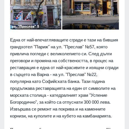
Една от най-впечатляващите сгради е тази на бившия
грандхотел "Париж" на ул. "Преслав" №57, която
привлича погледи с великолепието си. След дълги
преговори и промяна на собствеността, в процес на
реставрация е една от най-красивите и изящни сгради
в сърцето на Варна - на ул. "Преслав" №22,
популярна като Софийската банка. Тази година
продължава реставрацията на един от символите на
морската столица - катедралният храм "Успение
Богородично", за който са отпуснати 300 000 лева.
Извършва се ремонт на покрива и на каменните
корнизи, на куполите и на кубето на камбанарията.