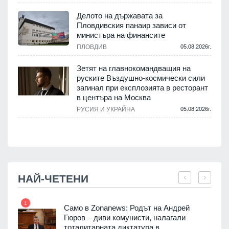
Делото на държавата за
Пловдивския панаир зависи от
министъра на финансите
.
ПЛОВДИВ
05.08.2026г.
Зетят на главнокомандващия на
руските Въздушно-космически сили
загинал при експлозията в ресторант
в центъра на Москва
РУСИЯ И УКРАЙНА
05.08.2026г.
.
НАЙ-ЧЕТЕНИ
1
7
ала
Само в Zonanews: Родът на Андрей
о-
Гюров – диви комунисти, налагали
тоталитарната диктатура в