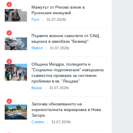
1
7
на
Мамутът от Ряхово влезе в
Русенския екомузей
Русе
31.07.2026г.
2
Първите военни самолети от САЩ
кацнаха в авиобаза "Безмер"
8
Ямбол
31.07.2026г.
де
3
Община Мездра, полицията и
"Социално подпомагане" извършиха
съвместна проверка за системни
9
проблеми в кв. "Лещака"
Враца
31.07.2026г.
-
4
Започва обновяването на
хоризонталната маркировка в Нова
Загора
10
Сливен
31.07.2026г.
е