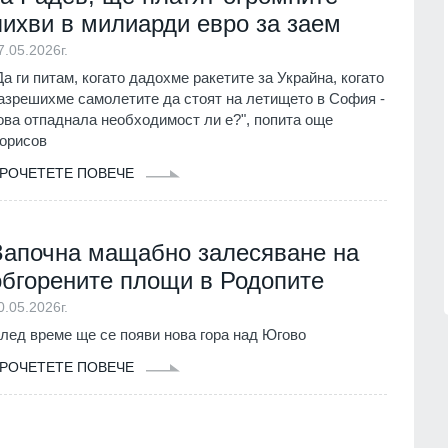
01.08.2026г.
лихви в милиарди евро за заем
Видин
06.08.2026г.
7.05.2026г.
ва Богородичният
17
 имениците днес
Министърът на енергетиката ще
Да ги питам, когато дадохме ракетите за Украйна, когато
проведе във вторник работно
азрешихме самолетите да стоят на летището в София -
ия
01.08.2026г.
посещение в АЕЦ "Козлодуй"
ова отпаднала необходимост ли е?", попита още
Враца
03.08.2026г.
орисов
Община Горна
реди три години
РОЧЕТЕТЕ ПОВЕЧЕ
18
със SIM карта,
Описаха състоянието на
нител
корабоплавателния път в българск
участък на р. Дунав
1.07.2026г.
Започна мащабно залесяване на
Русе
03.08.2026г.
обгорените площи в Родопите
0.05.2026г.
лед време ще се появи нова гора над Югово
РОЧЕТЕТЕ ПОВЕЧЕ