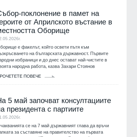
Събор-поклонение в памет на
героите от Априлското въстание в
местността Оборище
2.05.2026г.
борище е факелът, който освети пътя към
ъзкръсването на българската държавност. Първите
ародни избраници и до днес остават най-чистите в
воята народна работа, казва Захари Стоянов
РОЧЕТЕТЕ ПОВЕЧЕ
На 5 май започват консултациите
на президента с партиите
1.05.2026г.
чакванията се на 7 май държавният глава да връчи
апката за съставяне на правителство на първата