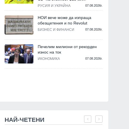
РУСИЯ И УКРАЙНА
07.08.2026г.
НОИ вече може да изпраща
обезщетения и по Revolut
БИЗНЕС И ФИНАНСИ
07.08.2026г.
Пловдив
Благоевград
Печелим милиони от рекорден
износ на ток
ИКОНОМИКА
07.08.2026г.
Повече от 500 бр. фиданки
Засадиха хиляди нови
раздаде безвъзмездно
дръвчета край Симитли
община Асеновград
02.12.2025г.
НАЙ-ЧЕТЕНИ
05.12.2025г.