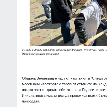
30 нови върбови дръвчета бяха засадени в парк "Клептуза”, като 
Източник: Община Велинград
Община Велинград е част от кампанията "Следи от 
месец юни изложбата с табла от стъпките на 8 вид
показа част от дивите обитатели на Родопите, коит
Инициативата има за цел да провокира всеки бълга
природата.