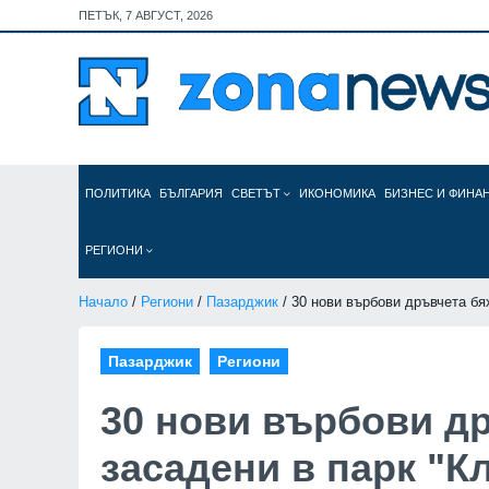
ПЕТЪК, 7 АВГУСТ, 2026
ПОЛИТИКА
БЪЛГАРИЯ
СВЕТЪТ
ИКОНОМИКА
БИЗНЕС И ФИНА
РЕГИОНИ
Начало
/
Региони
/
Пазарджик
/ 30 нови върбови дръвчета бях
Пазарджик
Региони
30 нови върбови д
засадени в парк "Кл