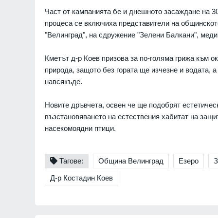
Част от кампанията бе и днешното засаждане на 30
процеса се включиха представители на общинскот
"Велинград", на сдружение "Зелени Балкани", меди
Кметът д-р Коев призова за по-голяма грижа към о
природа, защото без гората ще изчезне и водата, 
навсякъде.
 СУМПС": Как се
Украинският президент 
Новите дръвчета, освен че ще подобрят естетическ
ългарският закон
началото на специални
възстановяването на естествения хабитат на защит
срещу руската военна
07.08.2026г.
промишленост
насекомоядни птици.
РУСИЯ И УКРАЙНА
анското разузнаване
я план на Путин -
Призоваха Запада за ак
Тагове:
Община Велинград
Езеро
З
на може да започне
специални части в Руси
унищожаване на
Д-р Костадин Коев
севернокорейски ракет
07.08.2026г.
установки
СВЕТЪТ
а Володимир
лежи спад след