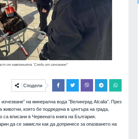
част от кампанията "Следи от изчезване”
Сподели
изчезване" на минерална вода "Велинград Alcalia". През
а животни, която бе подредена в центъра на града,
о са вписани в Червената книга на България.
рин да се замисли как да допринесе за опазването на