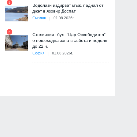
5
Водолази издирват мъж, паднал от
джет в язовир Доспат
11
Смолян
01.08.2026г.
6
Столичният бул. "Цар Освободител"
е пешеходна зона в събота и неделя
12
до 22 ч.
София
01.08.2026г.
ия