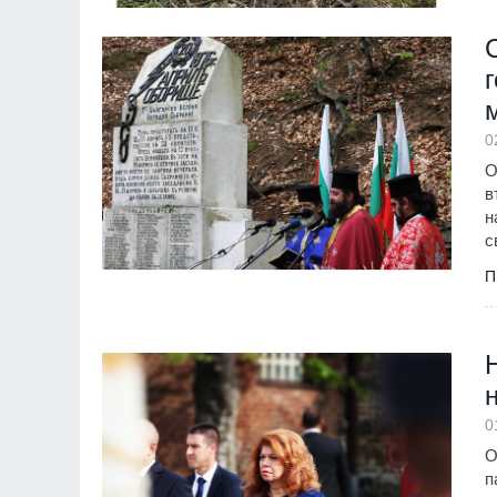
0
О
в
н
с
П
0
О
п