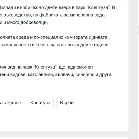
 млади върби около двете езера в парк "Клептуза". В
о ръководство, на фабриката за минерална вода
и и много доброволци.
колната среда и по-специално към гората и дивата
а намаляването и се усеща през последните години
обяви
Нова Загора отново ще бъде
ия вид на парк "Клептуза", ще подпомогнат
 операции
столица на старата градска песен
ени видове, като авлиги, кълвачи, синигери и други
СЛИВЕН
06.08.2026г.
07.08.2026г.
"Галъп": 52% с критично
отношение към външната
ция на
асаждане
Клептуза
Върби
политика на Радев, кабинетът му
я за
запазва подкрепа
ни
ПОЛИТИКА
06.08.2026г.
07.08.2026г.
"Ловци" на педофили, всичките
непълнолетни, убили мъжа на