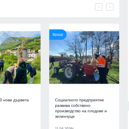
Младежкия хълм в Пловдив
краински
ПЛОВДИВ
06.08.2026г.
зузнаване
Интерактивна карта дава бърз
06.08.2026г.
достъп до водните бази по
Черноморието
Враца
лен лекар
БУРГАС
06.08.2026г.
 от
Ал. Йорданов: Родата на
06.08.2026г.
кандидата на "промяната" Гюров
е толкова червена, че все едно
ни се лансира за президент внук
медали от
на
ание до
МНЕНИЯ И АНАЛИЗИ
06.08.2026г.
Я
06.08.2026г.
0 нови дървета
Социалното предприятие
развива собствено
производство на плодове и
зеленчуци
11.04.2026г.