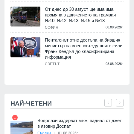
От днес до 30 август ще има има
промяна в движението на трамваи
№10, №12, №13, №15 и №18
т
СОФИЯ
08.08.2026г.
.
Пентагонът отне достъпа на бившия
министър на военновъздушните сили
Франк Кендъл до класифицирана
информация
СВЕТЪТ
08.08.2026г.
.
НАЙ-ЧЕТЕНИ
1
7
Водолази издирват мъж, паднал от джет
в язовир Доспат
Смолян
01.08.2026г.