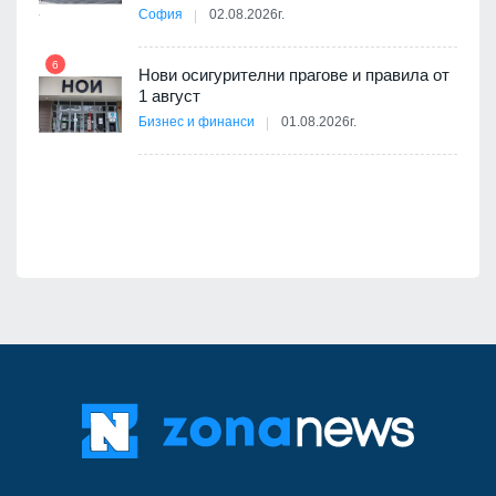
та за
София
02.08.2026г.
12
6
Нови осигурителни прагове и правила от
1 август
ско:
Бизнес и финанси
01.08.2026г.