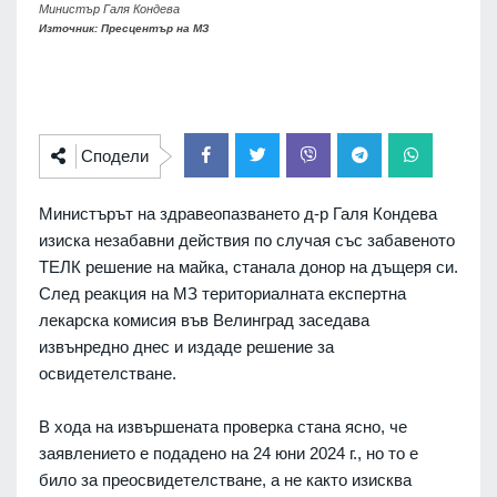
Министър Галя Кондева
Източник: Пресцентър на МЗ
Сподели
Министърът на здравеопазването д-р Галя Кондева
изиска незабавни действия по случая със забавеното
ТЕЛК решение на майка, станала донор на дъщеря си.
След реакция на МЗ териториалната експертна
лекарска комисия във Велинград заседава
извънредно днес и издаде решение за
освидетелстване.
В хода на извършената проверка стана ясно, че
заявлението е подадено на 24 юни 2024 г., но то е
било за преосвидетелстване, а не както изисква