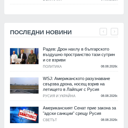
ПОСЛЕДНИ НОВИНИ
Радев: Дрон нахлу в българското
въздушно пространство тази сутрин
и се взриви
ПОЛИТИКА
08.08.2026г.
.
WSJ: Американското разузнаване
свързва дрона, носещ взрив на
летището в Лайпциг с Русия
.
РУСИЯ И УКРАЙНА
08.08.2026г.
Американският Сенат прие закона за
"адски санкции" срещу Русия
СВЕТЪТ
08.08.2026г.
.