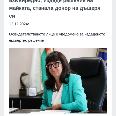
извънредно, издаде решение на
майката, станала донор на дъщеря
си
13.12.2024г.
Освидетелстваното лице е уведомено за издаденото
експертно решение