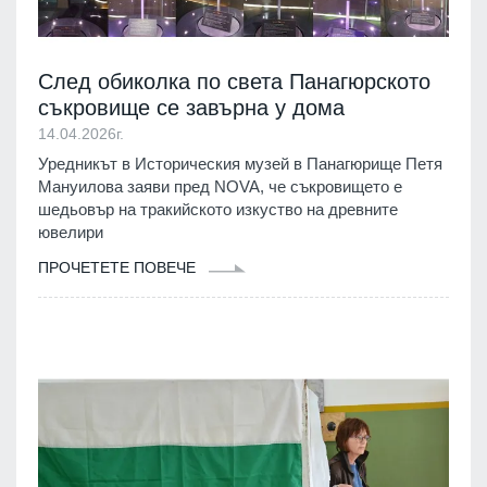
След обиколка по света Панагюрското
съкровище се завърна у дома
14.04.2026г.
Уредникът в Историческия музей в Панагюрище Петя
Мануилова заяви пред NOVA, че съкровището е
шедьовър на тракийското изкуство на древните
ювелири
ПРОЧЕТЕТЕ ПОВЕЧЕ