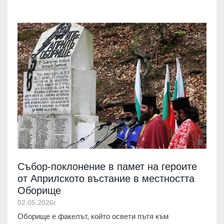
Събор-поклонение в памет на героите
от Априлското въстание в местността
Оборище
02.05.2026г.
Оборище е факелът, който освети пътя към