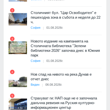
 в
2
8
Столичният бул. "Цар Освободител" е
пешеходна зона в събота и неделя до 22
ч.
я
София
01.08.2026г.
9
3
Новото издание на кампанията на
Столичната библиотека "Зелени
3D
библиотеки 2026" започва днес в Южния
а към
парк
София
01.08.2026г.
10
4
Нов спад на нивото на река Дунав е
 няма
отчет днес
0 до
Видин
06.08.2026г.
11
5
Страхуват ги: НАП още не е започнала
данъчна ревизия на Руския културно-
ията
информационен център