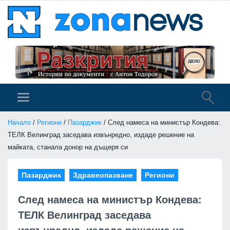
Начало
/
Региони
/
Пазарджик
/ След намеса на министър Кондева:
ТЕЛК Велинград заседава извънредно, издаде решение на
майката, станала донор на дъщеря си
Пазарджик
Здравеопазване
Региони
След намеса на министър Кондева:
ТЕЛК Велинград заседава