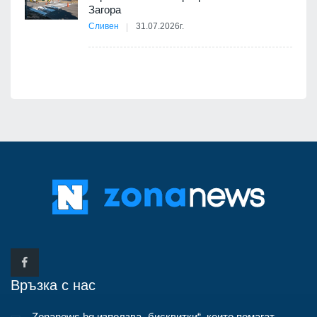
12
Загора
Сливен
31.07.2026г.
Връзка с нас
Zonanews.bg използва „бисквитки“, които помагат