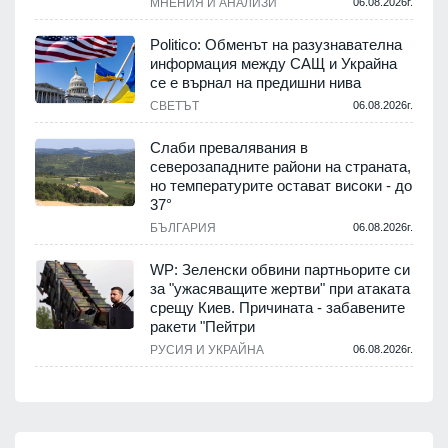
МНЕНИЯ И АНАЛИЗИ
06.08.2026г.
Politico: Обменът на разузнавателна
информация между САЩ и Украйна
се е върнал на предишни нива
СВЕТЪТ
06.08.2026г.
Слаби превалявания в
северозападните райони на страната,
но температурите остават високи - до
37°
БЪЛГАРИЯ
06.08.2026г.
WP: Зеленски обвини партньорите си
за "ужасяващите жертви" при атаката
срещу Киев. Причината - забавените
ракети "Пейтри
РУСИЯ И УКРАЙНА
06.08.2026г.