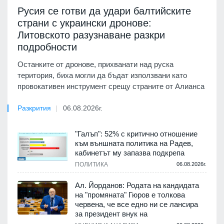
Русия се готви да удари балтийските
страни с украински дронове:
Литовското разузнаване разкри
подробности
Останките от дронове, прихванати над руска
територия, биха могли да бъдат използвани като
провокативен инструмент срещу страните от Алианса
Разкрития
06.08.2026г.
"Галъп": 52% с критично отношение
към външната политика на Радев,
кабинетът му запазва подкрепа
ПОЛИТИКА
06.08.2026г.
Ал. Йорданов: Родата на кандидата
на "промяната" Гюров е толкова
червена, че все едно ни се лансира
за президент внук на