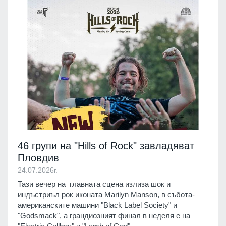
46 групи на "Hills of Rock" завладяват
Пловдив
24.07.2026г.
Тази вечер на главната сцена излиза шок и
индъстриъл рок иконата Marilyn Manson, в събота-
американските машини "Black Label Society" и
"Godsmack", а грандиозният финал в неделя е на