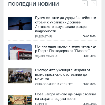
ПОСЛЕДНИ НОВИНИ
Русия се готви да удари балтийските
страни с украински дронове:
Литовското разузнаване разкри
подробности
.
РАЗКРИТИЯ
06.08.2026г.
Почина един изключителен лекар - д-
р Георги Поптодоров от "Пирогов"
.
ЗДРАВЕОПАЗВАНЕ
06.08.2026г.
,
Българските ученици с медали от
о
всяко престижно състезание до
момента
.
ОБРАЗОВАНИЕ И РЕЛИГИЯ
06.08.2026г.
Нова Загора отново ще бъде столица
на старата градска песен
СЛИВЕН
06.08.2026г.