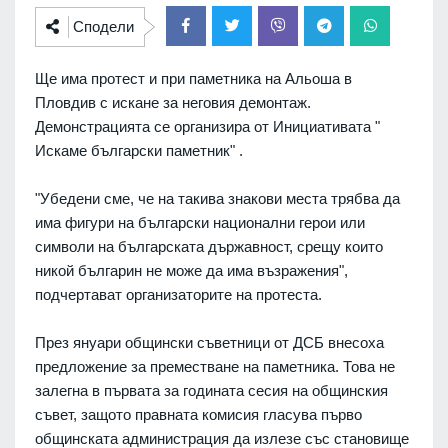
Сподели
Ще има протест и при паметника на Альоша в
Пловдив с искане за неговия демонтаж.
Демонстрацията се организира от Инициативата "
Искаме български паметник" .
"Убедени сме, че на такива знакови места трябва да
има фигури на български национални герои или
символи на българската държавност, срещу които
никой българин не може да има възражения",
подчертават организаторите на протеста.
През януари общински съветници от ДСБ внесоха
предложение за преместване на паметника. Това не
залегна в първата за годината сесия на общинския
съвет, защото правната комисия гласува първо
общинската администрация да излезе със становище