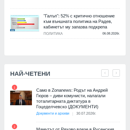
.
"Галъп": 52% с критично отношение
и
към външната политика на Радев,
а
кабинетът му запазва подкрепа
ПОЛИТИКА
06.08.2026г.
.
НАЙ-ЧЕТЕНИ
1
7
ала
Само в Zonanews: Родът на Андрей
о-
Гюров – диви комунисти, налагали
тоталитарната диктатура в
Гоцеделчевско (ДОКУМЕНТИ)
Документи и архиви
30.07.2026г.
8
а от
2
Мамутът от Ряхово влезе в Русенския