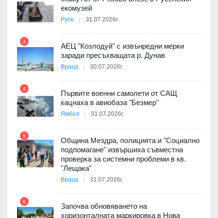
екомузей
Русе
31.07.2026г.
9
пост,
3
АЕЦ "Козлодуй" с извънредни мерки
заради пресъхващата р. Дунав
Враца
30.07.2026г.
4
елни
Първите военни самолети от САЩ
10
кацнаха в авиобаза "Безмер"
Ямбол
31.07.2026г.
5
Община Мездра, полицията и "Социално
ите
подпомагане" извършиха съвместна
проверка за системни проблеми в кв.
11
"Лещака"
Враца
31.07.2026г.
6
Започва обновяването на
хоризонталната маркировка в Нова