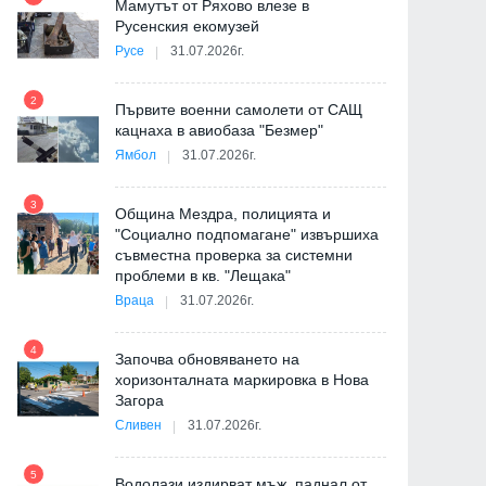
на
Мамутът от Ряхово влезе в
Русенския екомузей
Русе
31.07.2026г.
2
Първите военни самолети от САЩ
кацнаха в авиобаза "Безмер"
8
Ямбол
31.07.2026г.
де
3
Община Мездра, полицията и
"Социално подпомагане" извършиха
съвместна проверка за системни
9
проблеми в кв. "Лещака"
Враца
31.07.2026г.
-
4
Започва обновяването на
хоризонталната маркировка в Нова
Загора
10
Сливен
31.07.2026г.
5
Водолази издирват мъж, паднал от