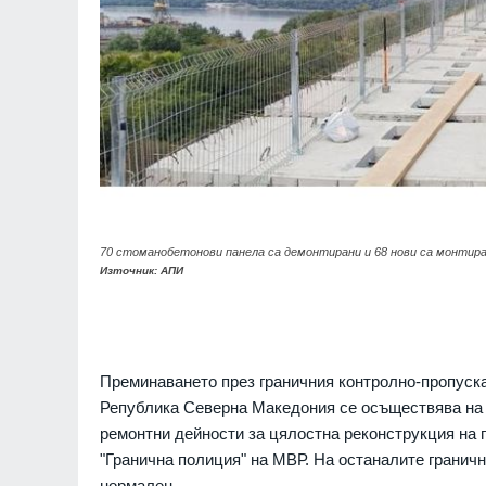
70 стоманобетонови панела са демонтирани и 68 нови са монтира
Източник: АПИ
Преминаването през граничния контролно-пропуска
Република Северна Македония се осъществява на 
ремонтни дейности за цялостна реконструкция на п
"Гранична полиция" на МВР. На останалите гранич
нормален.