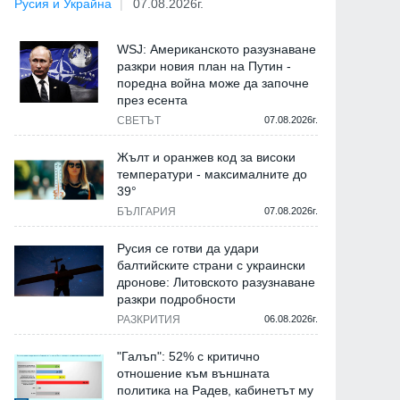
Русия и Украйна
07.08.2026г.
WSJ: Американското разузнаване
разкри новия план на Путин -
поредна война може да започне
през есента
СВЕТЪТ
07.08.2026г.
Жълт и оранжев код за високи
температури - максималните до
39°
БЪЛГАРИЯ
07.08.2026г.
Русия се готви да удари
балтийските страни с украински
дронове: Литовското разузнаване
разкри подробности
РАЗКРИТИЯ
06.08.2026г.
"Галъп": 52% с критично
отношение към външната
политика на Радев, кабинетът му