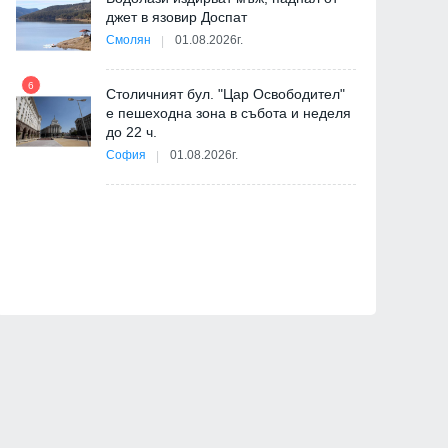
джет в язовир Доспат
11
Смолян
01.08.2026г.
"
6
от
Столичният бул. "Цар Освободител"
е пешеходна зона в събота и неделя
12
до 22 ч.
София
01.08.2026г.
ия