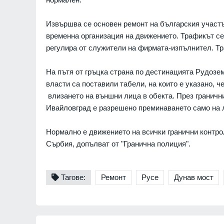
Извършва се основен ремонт на българския участъ
временна организация на движението. Трафикът се
регулира от служители на фирмата-изпълнител. Т
На пътя от гръцка страна по дестинацията Рудозем
власти са поставили табели, на които е указано, ч
влизането на външни лица в обекта. През гранични
анското разузнаване
Призоваха Запада за ак
Ивайловград е разрешено преминаването само на л
я план на Путин -
специални части в Руси
на може да започне
унищожаване на
севернокорейски ракет
Нормално е движението на всички гранични контро
установки
07.08.2026г.
Сърбия, допълват от "Гранична полиция".
СВЕТЪТ
а Володимир
лежи спад след
Русия се готви да удари
Тагове:
Ремонт
Русе
Дунав мост
в Украйна - едва 18 %
балтийските страни с у
но доверие
дронове: Литовското ра
разкри подробности
РАЙНА
07.08.2026г.
РАЗКРИТИЯ
жев код за високи