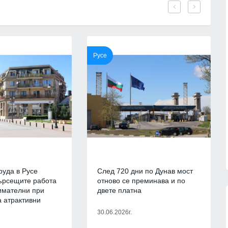
лен лекар
Черноморието
 от
БУРГАС
06.08.2026г.
06.08.2026г.
Ал. Йорданов: Родата на
кандидата на "промяната" Гюров
Русе
медали от
е толкова червена, че все едно
ание до
ни се лансира за президент внук
на
Я
06.08.2026г.
МНЕНИЯ И АНАЛИЗИ
06.08.2026г.
 бъде
Нови две кули са открити при
дска песен
археологическите проучвания на
средновековния град Русокастро
06.08.2026г.
БУРГАС
06.08.2026г.
руда в Русе
След 720 дни по Дунав мост
ърсещите работа
отново се преминава и по
имателни при
двете платна
 атрактивни
30.06.2026г.
13