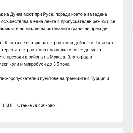
к на Дунав мост при Русе, поради което е въведена
 осъществява в една лента с пропускателен режим и се
рафикът е нормален на останалите гранични преходи.
 - Ксанти се извършват строителни дейности. Гръцките
е теренът е строителна площадка и не се допуска
те преходи в района на Маказа, Златоград и
ция на
"Галъп": 52% с критично
еки коли и микробуси до 3,5 тона.
я за
отношение към външната
политика на Радев, кабинетът му
ни
запазва подкрепа
лно-пропускателни пунктове на границите с Турция и
ПОЛИТИКА
06.08.2026г.
07.08.2026г.
"Ловци" на педофили, всичките
непълнолетни, убили мъжа на
ГКПП "Станке Лисичково"
краински
Младежкия хълм в Пловдив
зузнаване
ПЛОВДИВ
06.08.2026г.
06.08.2026г.
Интерактивна карта дава бърз
достъп до водните бази по