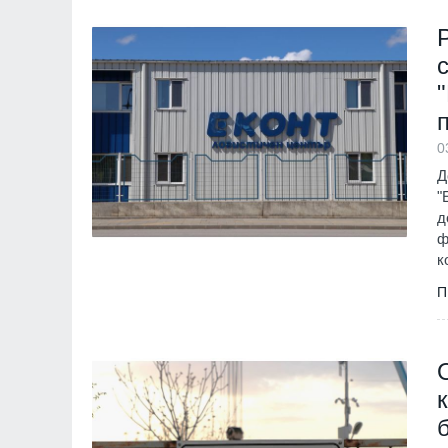
0
Д
"
д
ф
к
П