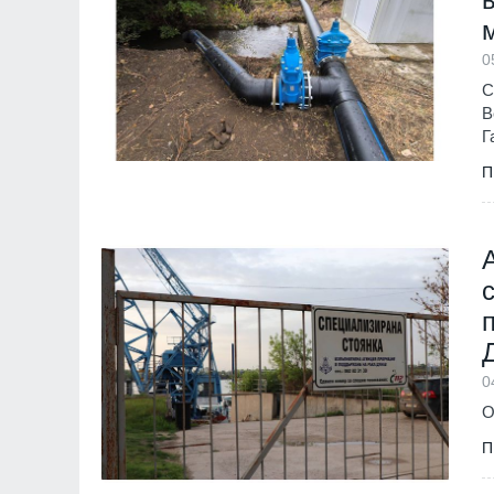
11
На 1 август започ
0
пост, ето и кои са
Образование и религ
С
В
Г
12
Кой подслушва в 
Оряховица? Още п
П
открили микрофон 
монтиран в разкло
Велико Търново
3
0
О
П