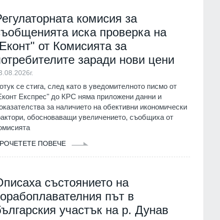
Регулаторната комисия за
съобщенията иска проверка на
"Еконт" от Комисията за
потребителите заради нови цени
3.08.2026г.
отук се стига, след като в уведомителното писмо от
Еконт Експрес" до КРС няма приложени данни и
оказателства за наличието на обективни икономически
актори, обосноваващи увеличението, съобщиха от
омисията
РОЧЕТЕТЕ ПОВЕЧЕ
Описаха състоянието на
корабоплавателния път в
българския участък на р. Дунав