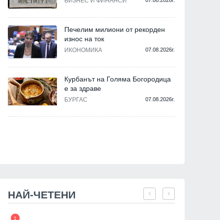
БИЗНЕС И ФИНАНСИ
07.08.2026г.
Печелим милиони от рекорден
износ на ток
ИКОНОМИКА
07.08.2026г.
Русе
България
Курбанът на Голяма Богородица
е за здраве
БУРГАС
07.08.2026г.
След инцидента с блъснато
Отбелязваме Междуна
дете в Русе: Искат по-строг
ден на детето
контрол и по-тежки санкции за
електрическите тротинетки
НАЙ-ЧЕТЕНИ
01.06.2026г.
03.06.2026г.
1
7