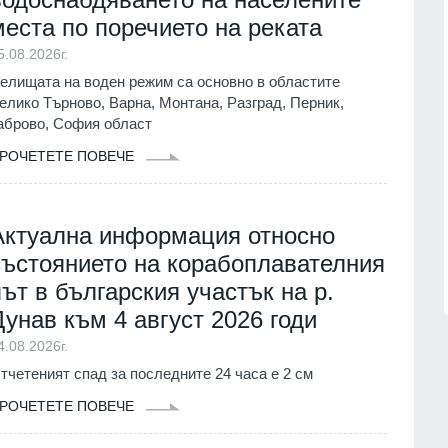
Враца
03.08.2026г.
места по поречието на реката
ва Богородичният
5.08.2026г.
 имениците днес
17
Днес по АМ "Тракия" и АМ "Струма
ия
01.08.2026г.
елищата на воден режим са основно в областите
няма да се движат тежки камиони 
елико Търново, Варна, Монтана, Разград, Перник,
15.30 до 22 часа
аброво, София област
Община Горна
Благоевград
02.08.2026г.
реди три години
РОЧЕТЕТЕ ПОВЕЧЕ
със SIM карта,
18
нител
Описаха състоянието на
корабоплавателния път в българск
1.07.2026г.
участък на р. Дунав
Актуална информация относно
Русе
03.08.2026г.
състоянието на корабоплавателния
път в българския участък на р.
Дунав към 4 август 2026 годи
4.08.2026г.
тчетеният спад за последните 24 часа е 2 см
РОЧЕТЕТЕ ПОВЕЧЕ