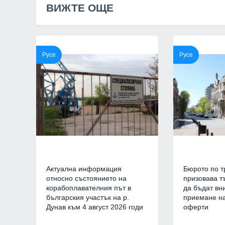
ВИЖТЕ ОЩЕ
 - максималните до
Почина един изключите
- д-р Георги Поптодоров
"Пирогов"
07.08.2026г.
ЗДРАВЕОПАЗВАНЕ
п: Ракетите Patriot
Русе
Русе
одими и на нас
Българските ученици с 
всяко престижно състез
07.08.2026г.
момента
ОБРАЗОВАНИЕ И РЕЛИГИ
 президент обяви
 специални операции
Нова Загора отново ще
та военна
столица на старата гра
ст
СЛИВЕН
РАЙНА
07.08.2026г.
Актуална информация
Бюрото по т
относно състоянието на
призовава т
корабоплавателния път в
да бъдат вн
българския участък на р.
приемане на
Дунав към 4 август 2026 годи
оферти
7