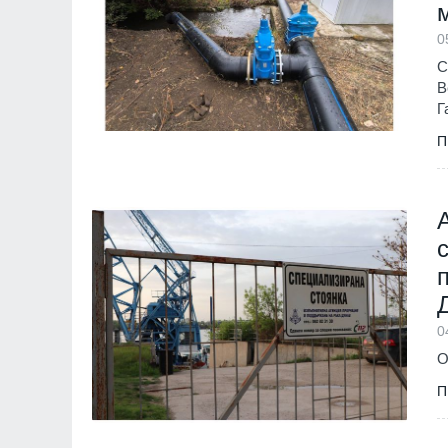
монтиран в разкло
Велико Търново
3
0
С
В
Г
П
0
О
П