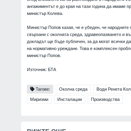
Младежкия хълм в Плов
ангажиментът е до края на тази година да имаме пр
ПЛОВДИВ
министър Колева.
Интерактивна карта дав
Министър Попов казая, че е убеден, че народните
достъп до водните бази
свързани с околната среда, здравеопазването и в
Черноморието
докладът ще бъде публичен, за да могат всички да 
БУРГАС
на нормативно уреждане. Това е комплексен пробле
Ал. Йорданов: Родата н
министър Попов.
кандидата на "промянат
е толкова червена, че в
Източник: БТА
ни се лансира за презид
на
МНЕНИЯ И АНАЛИЗИ
Тагове:
Околна среда
Води Ренета Кол
Нови две кули са открит
Миризми
Инсталации
Производства
археологическите проуч
средновековния град Ру
БУРГАС
Радев за инцидента с е
Банско: Нека чуждестра