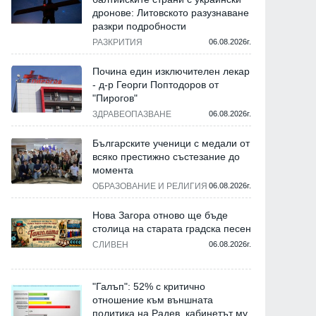
дронове: Литовското разузнаване
разкри подробности
РАЗКРИТИЯ
06.08.2026г.
Почина един изключителен лекар
- д-р Георги Поптодоров от
"Пирогов"
ЗДРАВЕОПАЗВАНЕ
06.08.2026г.
Българските ученици с медали от
всяко престижно състезание до
момента
ОБРАЗОВАНИЕ И РЕЛИГИЯ
06.08.2026г.
Нова Загора отново ще бъде
столица на старата градска песен
СЛИВЕН
06.08.2026г.
"Галъп": 52% с критично
отношение към външната
политика на Радев, кабинетът му