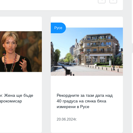
партньорите си за "ужасяващите
 фактите,
жертви" при атаката срещу Киев.
Причината - забавените ракети
06.08.2026г.
"Пейтри
Русе
РУСИЯ И УКРАЙНА
06.08.2026г.
13
 кампанията на
Русия е понесла рекордни загуби 
тека "Зелени
фронта през юли – украинските
започва днес в
въоръжени сили обявиха данните
и: Жена ще бъде
Рекордните за тази дата над
Русия и Украйна
01.08.2026г.
врокомисар
40 градуса на сянка бяха
г.
измерени в Русе
14
Информационна кампания за
2026 г. може да се
популяризиране на електронното
20.06.2024г.
рокълнатия" месец
здравно досие и на мобилното
приложение еЗдраве ще се прове