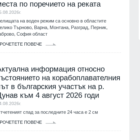
нител
Описаха състоянието на
места по поречието на реката
корабоплавателния път в българск
1.07.2026г.
5.08.2026г.
участък на р. Дунав
Русе
03.08.2026г.
елищата на воден режим са основно в областите
елико Търново, Варна, Монтана, Разград, Перник,
аброво, София област
РОЧЕТЕТЕ ПОВЕЧЕ
Актуална информация относно
състоянието на корабоплавателния
път в българския участък на р.
Дунав към 4 август 2026 годи
4.08.2026г.
тчетеният спад за последните 24 часа е 2 см
РОЧЕТЕТЕ ПОВЕЧЕ