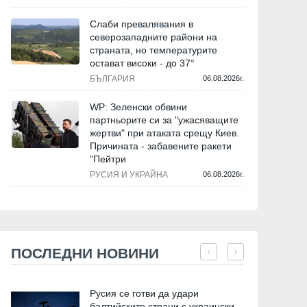
Слаби превалявания в
северозападните райони на
страната, но температурите
остават високи - до 37°
БЪЛГАРИЯ
06.08.2026г.
WP: Зеленски обвини
партньорите си за "ужасяващите
жертви" при атаката срещу Киев.
Причината - забавените ракети
"Пейтри
РУСИЯ И УКРАЙНА
06.08.2026г.
ПОСЛЕДНИ НОВИНИ
Русия се готви да удари
балтийските страни с украински