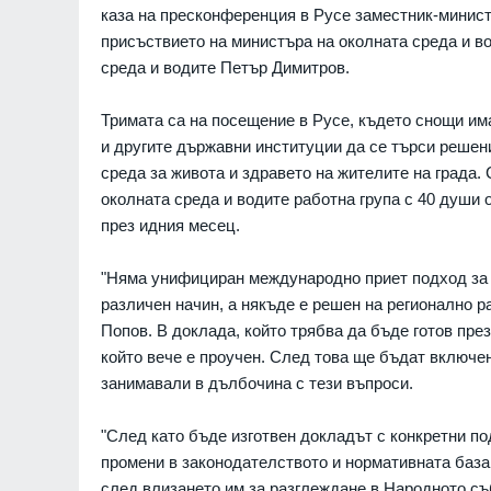
каза на пресконференция в Русе заместник-минист
присъствието на министъра на околната среда и в
среда и водите Петър Димитров.
Тримата са на посещение в Русе, където снощи им
и другите държавни институции да се търси решени
среда за живота и здравето на жителите на града
околната среда и водите работна група с 40 души 
през идния месец.
"Няма унифициран международно приет подход за 
различен начин, а някъде е решен на регионално 
Попов. В доклада, който трябва да бъде готов пре
който вече е проучен. След това ще бъдат включен
занимавали в дълбочина с тези въпроси.
"След като бъде изготвен докладът с конкретни по
промени в законодателството и нормативната база
"Ловци" на педофили, в
след влизането им за разглеждане в Народното съб
непълнолетни, убили м