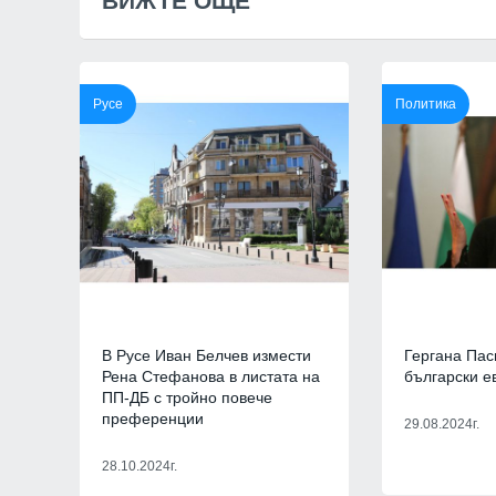
ВИЖТЕ ОЩЕ
политици се запознаят с
преди да коментират
СОФИЯ-ОБЛАСТ
Русе
Политика
7
Новото издание на
Столичната библио
библиотеки 2026" 
В Русе Иван Белчев измести
Гергана Пас
Южния парк
Рена Стефанова в листата на
български е
София
01.08.2026
ПП-ДБ с тройно повече
преференции
29.08.2024г.
8
The Times: Август 
превърне в най-"п
28.10.2024г.
за Путин и Русия