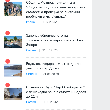
3
Община Мездра, полицията и
"Социално подпомагане" извършиха
съвместна проверка за системни
9
проблеми в кв. "Лещака"
Враца
31.07.2026г.
-
4
Започва обновяването на
хоризонталната маркировка в Нова
Загора
10
Сливен
31.07.2026г.
5
Водолази издирват мъж, паднал от
джет в язовир Доспат
11
Смолян
01.08.2026г.
6
а
Столичният бул. "Цар Освободител"
е пешеходна зона в събота и неделя
12
до 22 ч.
София
01.08.2026г.