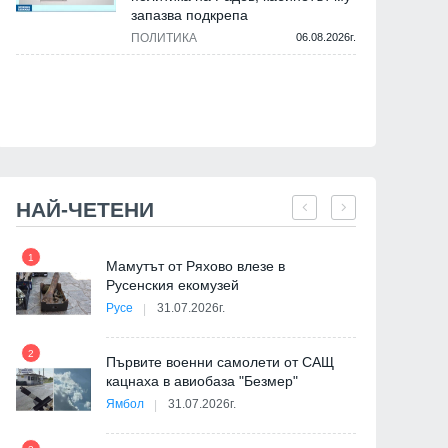
запазва подкрепа
ПОЛИТИКА
06.08.2026г.
Русе
Русе
НАЙ-ЧЕТЕНИ
1
7
на
Мамутът от Ряхово влезе в
Русенския екомузей
Русе
31.07.2026г.
АПИ: Основният ремонт на
"Общински транспорт Р
Дунав мост при Русе трябва
все още работи на загу
2
да започне колкото се може
Първите военни самолети от САЩ
по-скоро, без да се спира
кацнаха в авиобаза "Безмер"
16.05.2024г.
8
трафикът
Ямбол
31.07.2026г.
де
22.05.2024г.