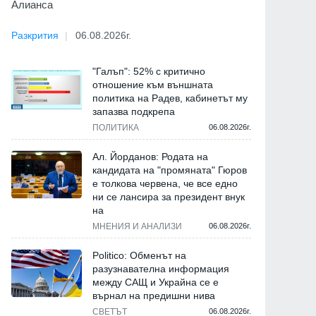
Алианса
Разкрития
06.08.2026г.
"Галъп": 52% с критично
отношение към външната
политика на Радев, кабинетът му
запазва подкрепа
ПОЛИТИКА
06.08.2026г.
Ал. Йорданов: Родата на
кандидата на "промяната" Гюров
е толкова червена, че все едно
ни се лансира за президент внук
на
МНЕНИЯ И АНАЛИЗИ
06.08.2026г.
Politico: Обменът на
разузнавателна информация
между САЩ и Украйна се е
върнал на предишни нива
СВЕТЪТ
06.08.2026г.