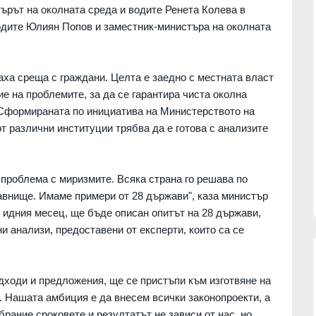
ърът на околната среда и водите Ренета Колева в
одите Юлиян Попов и заместник-министъра на околната
аха среща с граждани. Целта е заедно с местната власт
е на проблемите, за да се гарантира чиста околна
. Сформираната по инициатива на Министерството на
от различни институции трябва да е готова с анализите
проблема с миризмите. Всяка страна го решава по
равнище. Имаме примери от 28 държави", каза министър
з идния месец, ще бъде описан опитът на 28 държави,
и анализи, предоставени от експерти, които са се
дходи и предложения, ще се пристъпи към изготвяне на
. Нашата амбиция е да внесем всички законопроекти, а
сичките
Politico: Обменът на
рание сроковете и резултатът не зависи от нас, но
ъжа на
разузнавателна информация