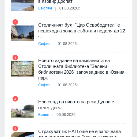
в язовир Доспат
Смолян
01.08.2026г.
 в
2
8
Столичният бул. "Цар Освободител" е
пешеходна зона в събота и неделя до 22
ч.
я
София
01.08.2026г.
9
3
Новото издание на кампанията на
Столичната библиотека "Зелени
3D
библиотеки 2026" започва днес в Южния
а към
парк
София
01.08.2026г.
10
4
Нов спад на нивото на река Дунав е
 няма
отчет днес
0 до
Видин
06.08.2026г.
11
5
Страхуват ги: НАП още не е започнала