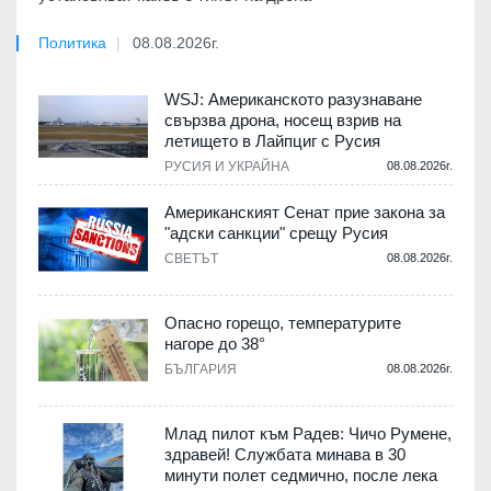
Политика
08.08.2026г.
WSJ: Американското разузнаване
свързва дрона, носещ взрив на
летището в Лайпциг с Русия
РУСИЯ И УКРАЙНА
08.08.2026г.
Американският Сенат прие закона за
"адски санкции" срещу Русия
СВЕТЪТ
08.08.2026г.
Опасно горещо, температурите
нагоре до 38°
БЪЛГАРИЯ
08.08.2026г.
Млад пилот към Радев: Чичо Румене,
здравей! Службата минава в 30
минути полет седмично, после лека