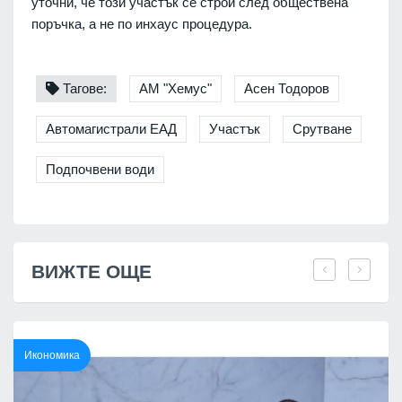
уточни, че този участък се строи след обществена
поръчка, а не по инхаус процедура.
Тагове:
АМ "Хемус"
Асен Тодоров
Автомагистрали ЕАД
Участък
Срутване
Подпочвени води
ВИЖТЕ ОЩЕ
Икономика