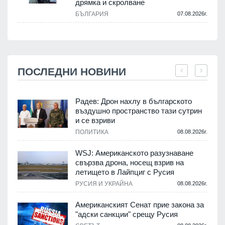
дрямка и скролване
БЪЛГАРИЯ
07.08.2026г.
ПОСЛЕДНИ НОВИНИ
Радев: Дрон нахлу в българското
въздушно пространство тази сутрин
и се взриви
ПОЛИТИКА
08.08.2026г.
.
WSJ: Американското разузнаване
свързва дрона, носещ взрив на
летището в Лайпциг с Русия
.
РУСИЯ И УКРАЙНА
08.08.2026г.
Американският Сенат прие закона за
"адски санкции" срещу Русия