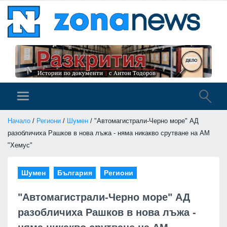
Начало
/
Региони
/
Шумен
/ "Автомагистрали-Черно море" АД
разобличиха Рашков в нова лъжа - няма никакво срутване на АМ
"Хемус"
Шумен
България
Региони
"Автомагистрали-Черно море" АД
разобличиха Рашков в нова лъжа -