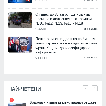
СВЕТЪТ
08.08.2026г.
.
От днес до 30 август ще има има
промяна в движението на трамваи
№10, №12, №13, №15 и №18
т
СОФИЯ
08.08.2026г.
.
Пентагонът отне достъпа на бившия
министър на военновъздушните сили
Франк Кендъл до класифицирана
информация
СВЕТЪТ
08.08.2026г.
.
НАЙ-ЧЕТЕНИ
1
7
Водолази издирват мъж, паднал от джет