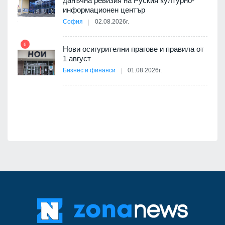
данъчна ревизия на Руския културно-
ията
информационен център
та за
София
02.08.2026г.
12
6
Нови осигурителни прагове и правила от
1 август
ско:
Бизнес и финанси
01.08.2026г.