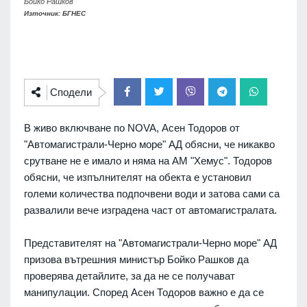
Бойко Рашков
Източник: БГНЕС
Сподели
В живо включване по NOVA, Асен Тодоров от
"Автомагистрали-Черно море" АД обясни, че никакво
срутване не е имало и няма на АМ "Хемус".
Тодоров
обясни, че изпълнителят на обекта е установил
големи количества подпочвени води и затова сами са
развалили вече изградена част от автомагистралата.
Представителят на "Автомагистрали-Черно море" АД
призова вътрешния министър Бойко Рашков да
проверява детайлите, за да не се получават
манипулации.
Според Асен Тодоров важно е да се