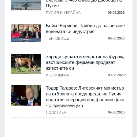
Путин
.
РУСИЯ И УКРАЙНА
09.08.2026г.
Бойко Борисов: Трябва да развиваме
военната си индустрия
ТЪРГОВИЩЕ
09.08.2026г.
.
Заради сушата и недостиг на фураж,
и
австрийските фермери продават
животните си
ИКОНОМИКА
09.08.2026г.
.
Тодор Тагарев: Литовският министър
на отбраната предупреди, че Русия
подготвя операции под фалшив флаг
- с приземени укр
.
ПОЛИТИКА
09.08.2026г.