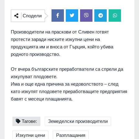
Сподели
Производители на праскови от Сливен готвят
протести заради ниските изкупни цени на
продукцията им и вноса от Гърция, който убива
родното производство.
От вчера българските преработватели са спрели да
изкупуват плодовете.
Има и още една причина за недоволството – след
като изкупят плодовете преработващите предприятия
бавят с месеци плащанията.
Тагове:
Земеделски производители
Изкупни цени
Разплащания