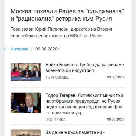
Москва похвали Радев за "сдържаната"
и "рационална" реторика към Русия
Това заяви Юрий Пилипсон, директор на Втория
европейски департамент на МВнР на Русия
Интервю
09.08.2026г.
Бойко Борисов: Трябва да развиваме
военната си индустрия
ТЪРГОВИЩЕ
09.08.2026г.
Тодор Тагарев: Литовският министър
на отбраната предупреди, че Русия
подготвя операции под фалшив флаг
- с приземени укр
ПОЛИТИКА
09.08.2026г.
За да не е къса паметта ни -