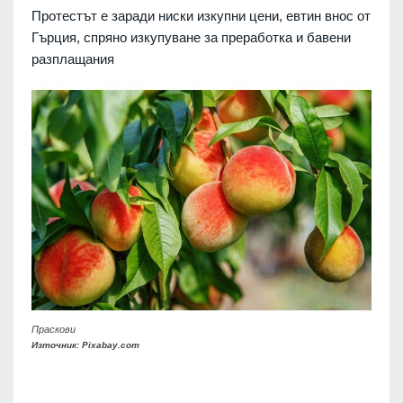
Протестът е заради ниски изкупни цени, евтин внос от
Гърция, спряно изкупуване за преработка и бавени
разплащания
Праскови
Източник: Pixabay.com