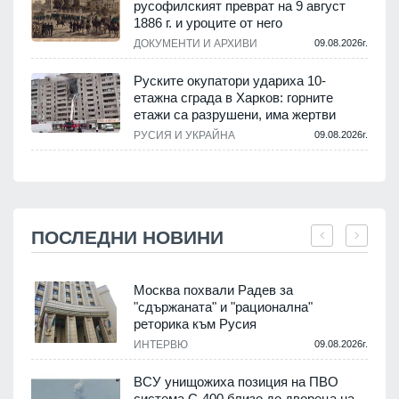
русофилският преврат на 9 август
1886 г. и уроците от него
ДОКУМЕНТИ И АРХИВИ
09.08.2026г.
Руските окупатори удариха 10-
етажна сграда в Харков: горните
етажи са разрушени, има жертви
РУСИЯ И УКРАЙНА
09.08.2026г.
ПОСЛЕДНИ НОВИНИ
Москва похвали Радев за
"сдържаната" и "рационална"
реторика към Русия
.
ИНТЕРВЮ
09.08.2026г.
ВСУ унищожиха позиция на ПВО
система С-400 близо до двореца на