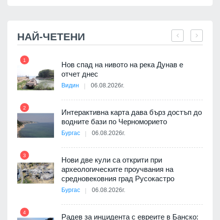
НАЙ-ЧЕТЕНИ
1
7
Нов спад на нивото на река Дунав е
я
отчет днес
Видин
06.08.2026г.
2
Интерактивна карта дава бърз достъп до
8
 на
водните бази по Черноморието
а, че
Бургас
06.08.2026г.
т
3
Нови две кули са открити при
археологическите проучвания на
9
средновековния град Русокастро
3D
Бургас
06.08.2026г.
а към
4
Радев за инцидента с евреите в Банско: