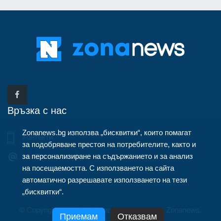
Връзка с нас
Zonanews.bg използва „бисквитки“, които помагат
Контакти
за подобряване престоя на потребителите, както и
за персонализиране на съдържанието и за анализ
info@zonanews.bg
на посещаемостта. С използването на сайта
автоматично разрешавате използването на тези
„бисквитки“.
© Copyright 2020, Информационна агенция Zonanews.
Приемам
Отказвам