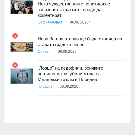
Нека чуждестранните политици се
10
запознаят с фактите, преди да
ията
коментират
та за
София-област
06.08.2026г.
5
Нова Загора отново ще бъде столица на
старата градска песен
11
оито
Сливен
06.08.2026г.
7
6
"Ловци" на педофили, всичките
непълнолетни, убили мъжа на
12
Младежкия хълм в Пловдив
бва
Пловдив
06.08.2026г.