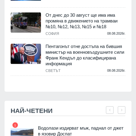
.
От днес до 30 август ще има има
промяна в движението на трамваи
№10, №12, №13, №15 и №18
т
СОФИЯ
08.08.2026г.
.
Пентагонът отне достъпа на бившия
министър на военновъздушните сили
Франк Кендъл до класифицирана
информация
СВЕТЪТ
08.08.2026г.
.
НАЙ-ЧЕТЕНИ
1
7
Водолази издирват мъж, паднал от джет
в язовир Доспат