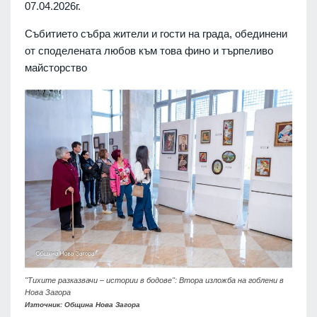
07.04.2026г.
Събитието събра жители и гости на града, обединени
от споделената любов към това фино и търпеливо
майсторство
"Тихите разказвачи – истории в бодове": Втора изложба на гоблени в
Нова Загора
Източник: Община Нова Загора