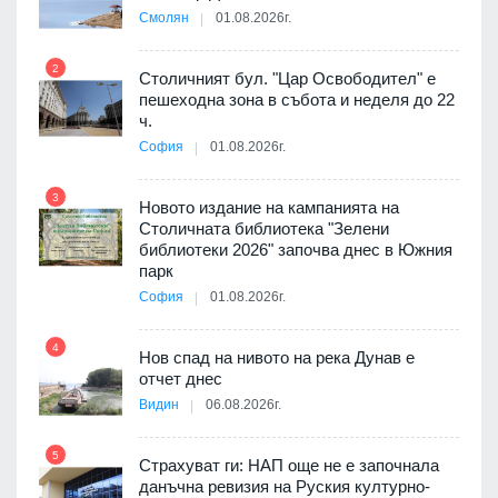
Смолян
01.08.2026г.
2
8
Столичният бул. "Цар Освободител" е
пешеходна зона в събота и неделя до 22
я
ч.
София
01.08.2026г.
9
3
Новото издание на кампанията на
 няма
Столичната библиотека "Зелени
0 до
библиотеки 2026" започва днес в Южния
парк
София
01.08.2026г.
10
4
ията
Нов спад на нивото на река Дунав е
та за
отчет днес
Видин
06.08.2026г.
11
5
Страхуват ги: НАП още не е започнала
3D
данъчна ревизия на Руския културно-