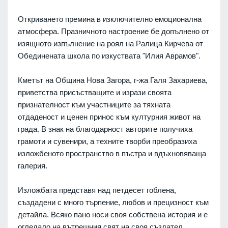
Откриването премина в изключително емоционална
атмосфера. Празничното настроение бе допълнено от
изящното изпълнение на роял на Ралица Кирчева от
Обединената школа по изкуствата "Илия Аврамов".
Кметът на Община Нова Загора, г-жа Галя Захариева,
приветства присъстващите и изрази своята
признателност към участниците за тяхната
отдаденост и ценен принос към културния живот на
града. В знак на благодарност авторите получиха
грамоти и сувенири, а техните творби преобразиха
изложбеното пространство в пъстра и вдъхновяваща
галерия.
Изложбата представя над петдесет гоблена,
създадени с много търпение, любов и прецизност към
детайла. Всяко пано носи своя собствена история и е
огледало на вътрешния свят на своя създател.