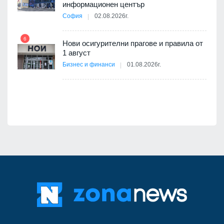
а към
информационен център
София
02.08.2026г.
12
6
Нови осигурителни прагове и правила от
1 август
път в
Бизнес и финанси
01.08.2026г.
 4