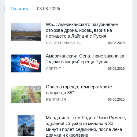
Политика
08.08.2026г.
WSJ: Американското разузнаване
свързва дрона, носещ взрив на
летището в Лайпциг с Русия
РУСИЯ И УКРАЙНА
08.08.2026г.
Американският Сенат прие закона за
"адски санкции" срещу Русия
СВЕТЪТ
08.08.2026г.
Опасно горещо, температурите
нагоре до 38°
БЪЛГАРИЯ
08.08.2026г.
Млад пилот към Радев: Чичо Румене,
здравей! Службата минава в 30
минути полет седмично, после лека
дрямка и скролване