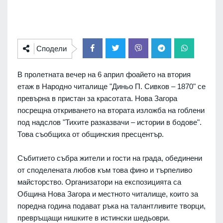
Сподели
В пролетната вечер на 6 април фоайето на втория
етаж в Народно читалище "Диньо П. Сивков – 1870" се
превърна в пристан за красотата. Нова Загора
посрещна откриването на втората изложба на гоблени
под надслов "Тихите разказвачи – истории в бодове".
Това съобщиха от общинския пресцентър.
Събитието събра жители и гости на града, обединени
от споделената любов към това фино и търпеливо
майсторство. Организатори на експозицията са
Община Нова Загора и местното читалище, които за
поредна година подават ръка на талантливите творци,
превръщащи нишките в истински шедьоври.