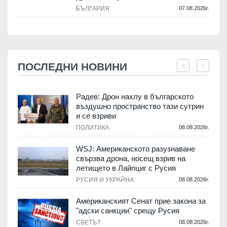
БЪЛГАРИЯ
07.08.2026г.
ПОСЛЕДНИ НОВИНИ
Радев: Дрон нахлу в българското
въздушно пространство тази сутрин
и се взриви
ПОЛИТИКА
08.08.2026г.
.
WSJ: Американското разузнаване
свързва дрона, носещ взрив на
летището в Лайпциг с Русия
.
РУСИЯ И УКРАЙНА
08.08.2026г.
Американският Сенат прие закона за
"адски санкции" срещу Русия
СВЕТЪТ
08.08.2026г.