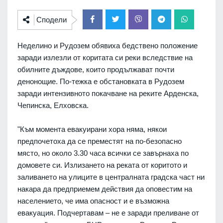
Сподели
Неделино и Рудозем обявиха бедствено положение
заради излезли от коритата си реки вследствие на
обилните дъждове, които продължават почти
денонощие. По-тежка е обстановката в Рудозем
заради интензивното покачване на реките Арденска,
Чепинска, Елховска.
"Към момента евакуирани хора няма, някои
предпочетоха да се преместят на по-безопасно
място, но около 3.30 часа всички се завърнаха по
домовете си. Излизането на реката от коритото и
заливането на улиците в централната градска част ни
накара да предприемем действия да оповестим на
населението, че има опасност и е възможна
евакуация. Подчертавам – не е заради преливане от