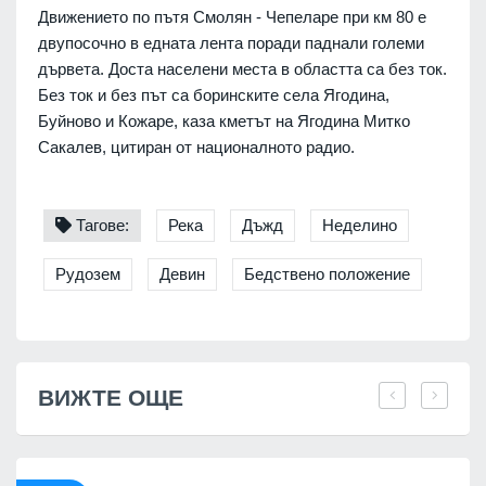
Движението по пътя Смолян - Чепеларе при км 80 е
двупосочно в едната лента поради паднали големи
дървета. Доста населени места в областта са без ток.
Без ток и без път са боринските села Ягодина,
Буйново и Кожаре, каза кметът на Ягодина Митко
Сакалев, цитиран от националното радио.
Тагове:
Река
Дъжд
Неделино
Рудозем
Девин
Бедствено положение
ВИЖТЕ ОЩЕ