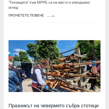
"Геозащита" към МРРБ са на място и извършват
оглед
ПРОЧЕТЕТЕ ПОВЕЧЕ
Празникът на чевермето събра стотици