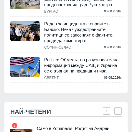
средновековния град Русокастро
.
БУРГАС
06.08.2026г.
Радев за инцидента с евреите в
и
Банско: Нека чуждестранните
политици се запознаят с фактите,
преди да коментират
.
СОФИЯ-ОБЛАСТ
06.08.2026г.
Politico: Обменът на разузнавателна
информация между САЩ и Украйна
се е върнал на предишни нива
.
СВЕТЪТ
06.08.2026г.
НАЙ-ЧЕТЕНИ
1
7
ала
Само в Zonanews: Родът на Андрей