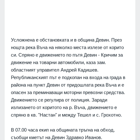
Усложнена е обстановката и в община Девин. През
нощта река Въча на няколко места излезе от корито
си. Спряно е движението по пътя Девин - Кричим за
движение на товарни автомобили, каза зам.
областният управител Андрей Кадишев.
Републиканският път е подкопан на входа на града в
района на пункт Девин от придошлата река Въча и е
опасен за преминаващи моторни превозни средства.
Движението се регулира от полиция. Заради
излизането от коритото на р. Въча, движението е
спряно в кв. "Настан" и между Тешел и с. Грохотно.
В 07.00 часа екип на общината тръгна на обход,
съобщи кметът на Девин Здравко Иванов.