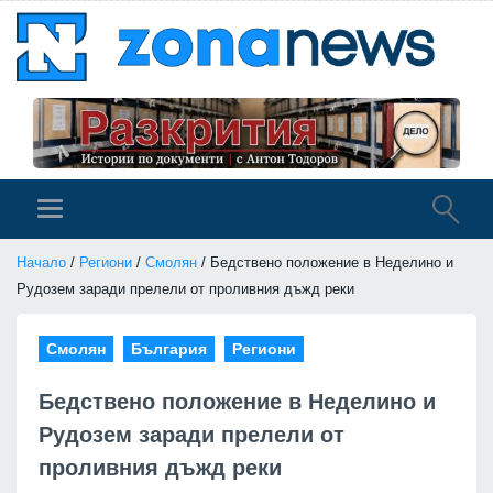
Начало
/
Региони
/
Смолян
/ Бедствено положение в Неделино и
Рудозем заради прелели от проливния дъжд реки
Смолян
България
Региони
Бедствено положение в Неделино и
Рудозем заради прелели от
проливния дъжд реки