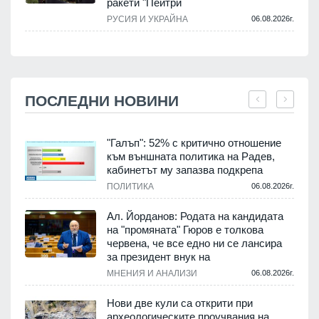
ракети "Пейтри
РУСИЯ И УКРАЙНА
06.08.2026г.
ПОСЛЕДНИ НОВИНИ
"Галъп": 52% с критично отношение
към външната политика на Радев,
кабинетът му запазва подкрепа
.
ПОЛИТИКА
06.08.2026г.
Ал. Йорданов: Родата на кандидата
на "промяната" Гюров е толкова
червена, че все едно ни се лансира
за президент внук на
.
МНЕНИЯ И АНАЛИЗИ
06.08.2026г.
Нови две кули са открити при
археологическите проучвания на