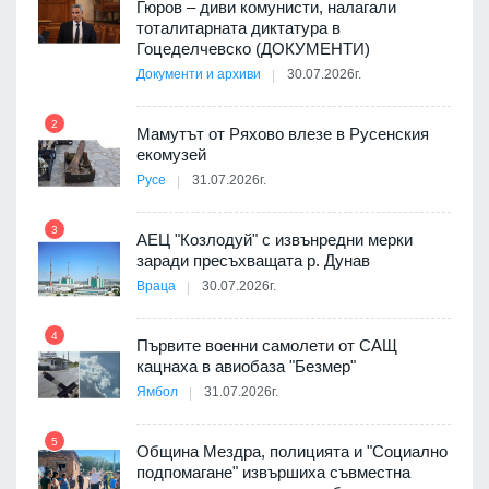
о-
Гюров – диви комунисти, налагали
тоталитарната диктатура в
Гоцеделчевско (ДОКУМЕНТИ)
Документи и архиви
30.07.2026г.
8
а от
2
Мамутът от Ряхово влезе в Русенския
екомузей
Русе
31.07.2026г.
9
пост,
3
АЕЦ "Козлодуй" с извънредни мерки
заради пресъхващата р. Дунав
Враца
30.07.2026г.
4
елни
Първите военни самолети от САЩ
10
кацнаха в авиобаза "Безмер"
Ямбол
31.07.2026г.
5
Община Мездра, полицията и "Социално
ите
подпомагане" извършиха съвместна