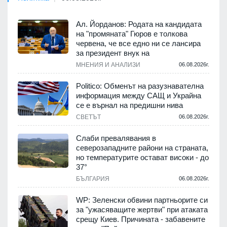
Ал. Йорданов: Родата на кандидата
на "промяната" Гюров е толкова
червена, че все едно ни се лансира
за президент внук на
МНЕНИЯ И АНАЛИЗИ
06.08.2026г.
Politico: Обменът на разузнавателна
информация между САЩ и Украйна
се е върнал на предишни нива
СВЕТЪТ
06.08.2026г.
Слаби превалявания в
северозападните райони на страната,
но температурите остават високи - до
37°
БЪЛГАРИЯ
06.08.2026г.
WP: Зеленски обвини партньорите си
за "ужасяващите жертви" при атаката
срещу Киев. Причината - забавените