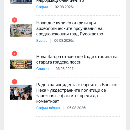
ията
информационен център
та за
София
02.08.2026г.
4
Нови две кули са открити при
археологическите проучвания на
10
 на
средновековния град Русокастро
а, че
Бургас
06.08.2026г.
т
5
Нова Загора отново ще бъде столица на
старата градска песен
11
Сливен
06.08.2026г.
път в
6
 4
Радев за инцидента с евреите в Банско:
Нека чуждестранните политици се
запознаят с фактите, преди да
коментират
12
София-област
06.08.2026г.
д-р