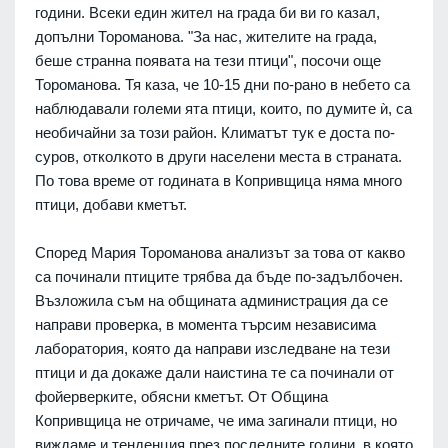
години. Всеки един жител на града би ви го казал,
допълни Тороманова. "За нас, жителите на града,
беше странна появата на тези птици", посочи още
Тороманова. Тя каза, че 10-15 дни по-рано в небето са
наблюдавали големи ята птици, които, по думите ѝ, са
необичайни за този район. Климатът тук е доста по-
суров, отколкото в други населени места в страната.
По това време от годината в Копривщица няма много
птици, добави кметът.
Според Мария Тороманова анализът за това от какво
са починали птиците трябва да бъде по-задълбочен.
Възложила съм на общината администрация да се
направи проверка, в момента търсим независима
лаборатория, която да направи изследване на тези
птици и да докаже дали наистина те са починали от
фойерверките, обясни кметът. От Община
Копривщица не отричаме, че има загинали птици, но
виждаме и тенденция през последните години, в която