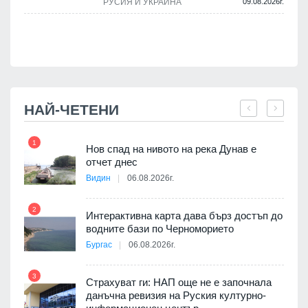
РУСИЯ И УКРАЙНА
09.08.2026г.
НАЙ-ЧЕТЕНИ
1
7
Нов спад на нивото на река Дунав е
я
отчет днес
Видин
06.08.2026г.
2
Интерактивна карта дава бърз достъп до
8
3D
водните бази по Черноморието
а към
Бургас
06.08.2026г.
3
Страхуват ги: НАП още не е започнала
данъчна ревизия на Руския културно-
9