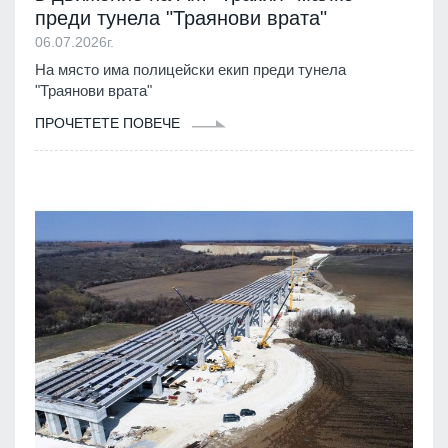
преди тунела "Траянови врата"
06.07.2026г.
На място има полицейски екип преди тунела
"Траянови врата"
ПРОЧЕТЕТЕ ПОВЕЧЕ