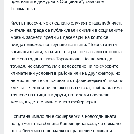
през нашите дежурни в Общината", каза още
Тороманова.
Кметът посочи, че след като случаят става публичен,
жители на града са публикували снимки в социалните
мрежи, заснети преди 31 декември, на които се
виждат множество трупове на птици. "Тези стотици
загинали птици, за които говорят, не са само от нощта
на Нова година", каза Тороманова. "Аз не мога да
твърдя, че смъртта им е вследствие на по-суровите
климатични условия в района или на друг фактор, но
не мисля, че те са починали от фойерверките", посочи
кметът. Тя допълни, че ако това е така, трябва да има
трупове на птици и в други, по-големи населени
места, където е имало много фойерверки.
Попитана имало ли е фойерверки в новогодишната
нощ, кметът на община Копривщица каза, че е имало,
но са били много по-малко в сравнение с минали