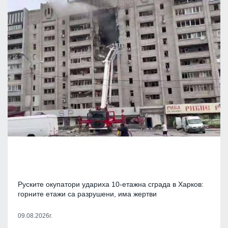
Руските окупатори удариха 10-етажна сграда в Харков:
горните етажи са разрушени, има жертви
09.08.2026г.