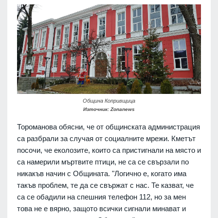
Община Копривщица
Източник: Zonanews
Тороманова обясни, че от общинската администрация
са разбрали за случая от социалните мрежи. Кметът
посочи, че еколозите, които са пристигнали на място и
са намерили мъртвите птици, не са се свързали по
никакъв начин с Общината. "Логично е, когато има
такъв проблем, те да се свържат с нас. Те казват, че
са се обадили на спешния телефон 112, но за мен
това не е вярно, защото всички сигнали минават и