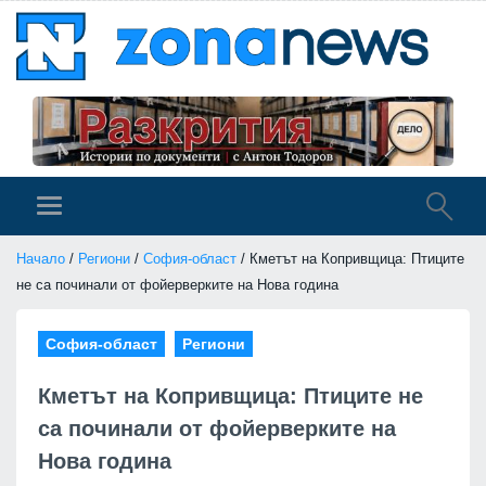
Начало
/
Региони
/
София-област
/ Кметът на Копривщица: Птиците
не са починали от фойерверките на Нова година
София-област
Региони
Кметът на Копривщица: Птиците не
са починали от фойерверките на
Нова година