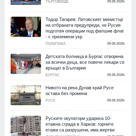
.
ТЪРГОВИЩЕ
09.08.2026г.
Тодор Тагарев: Литовският министър
на отбраната предупреди, че Русия
т
подготвя операции под фалшив флаг
- с приземени укр
.
ПОЛИТИКА
09.08.2026г.
,
Детската болница в Бургас отворена
за всички деца, все повече лекари се
връщат в България
.
БУРГАС
09.08.2026г.
Нивото на река Дунав край Русе
остава без промяна
РУСЕ
09.08.2026г.
.
Руските окупатори удариха 10-
етажна сграда в Харков: горните
етажи са разрушени, има жертви
.