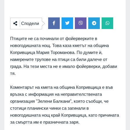
Сподели
Птиците не са починали от фойерверките в
новогодишната нощ. Това каза кметът на община
Копривщица Мария Тороманова. По думите ѝ,
намерените трупове на птици са били далече от
града. На тези места не е имало фойерверки, добави
тя.
Коментарът на кмета на община Копривщица е във
връзка с информация на неправителствената
организация "Зелени Балкани", която съобщи, че
стотици планински чинки са загинали в
новогодишната нощ край Копривщица, като причината
за смъртта им е празничната заря.