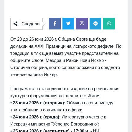
Сподели
От 23 до 26 юни 2026 г. Община Своге ще бъде
домакин на XXXI Празници на Искърското дефиле. По
традиция в тях ще вземат участие представители на
общините Своге, Мездра и Район Нови Искър -
Столична община, които са разположени по средното
течение на река Искър.
Програмата на тазгодишното издание на регионалния
културен форум включва следните събития:
• 23 юни 2026 г. (вторник):
Обмяна на опит между
трите общини в социалната сфера;
• 24 юни 2026 г. (сряда):
Литературно четене в
Искрецки манастир "Успение Богородично";
• 25 юни 2026 г. (четвъртък) - 17:00 ч. - НЧ