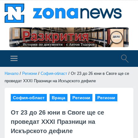
Начало
/
Региони
/
София-област
/ От 23 до 26 юни в Своге ще се
проведат XXXI Празници на Искърското дефиле
София-област
Враца
Региони
Региони
От 23 до 26 юни в Своге ще се
проведат XXXI Празници на
Искърското дефиле