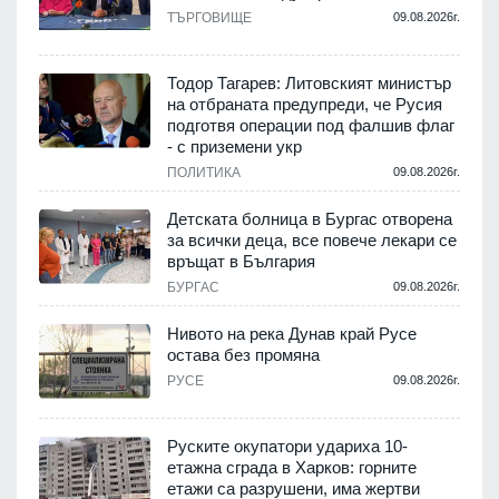
.
ТЪРГОВИЩЕ
09.08.2026г.
Тодор Тагарев: Литовският министър
на отбраната предупреди, че Русия
т
подготвя операции под фалшив флаг
- с приземени укр
.
ПОЛИТИКА
09.08.2026г.
,
Детската болница в Бургас отворена
за всички деца, все повече лекари се
връщат в България
.
БУРГАС
09.08.2026г.
Нивото на река Дунав край Русе
остава без промяна
РУСЕ
09.08.2026г.
.
Руските окупатори удариха 10-
етажна сграда в Харков: горните
етажи са разрушени, има жертви
.