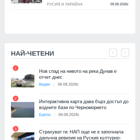
РУСИЯ И УКРАЙНА
09.08.2026г.
НАЙ-ЧЕТЕНИ
1
7
Нов спад на нивото на река Дунав е
я
отчет днес
Видин
06.08.2026г.
2
Интерактивна карта дава бърз достъп до
8
 на
водните бази по Черноморието
а, че
Бургас
06.08.2026г.
т
3
Страхуват ги: НАП още не е започнала
данъчна ревизия на Руския културно-