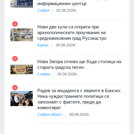
9
информационен център
3D
София
02.08.2026г.
а към
4
Нови две кули са открити при
археологическите проучвания на
10
средновековния град Русокастро
ията
Бургас
06.08.2026г.
та за
5
Нова Загора отново ще бъде столица на
старата градска песен
11
Сливен
06.08.2026г.
път в
6
 4
Радев за инцидента с евреите в Банско:
Нека чуждестранните политици се
запознаят с фактите, преди да
коментират
12
София-област
06.08.2026г.
д-р