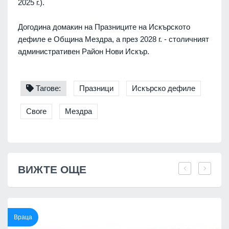
2025 г.).
Догодина домакин на Празниците на Искърското
дефиле е Община Мездра, а през 2028 г. - столичният
административен Район Нови Искър.
Тагове:
Празници
Искърско дефиле
Своге
Мездра
ВИЖТЕ ОЩЕ
Враца