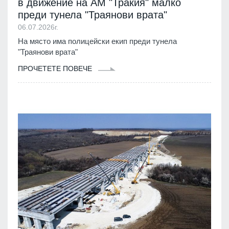
в движение на АМ "Тракия" малко
преди тунела "Траянови врата"
06.07.2026г.
На място има полицейски екип преди тунела
"Траянови врата"
ПРОЧЕТЕТЕ ПОВЕЧЕ