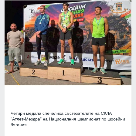
Четири медала спечелиха състезателите на СКЛА
"Атлет-Мездра" на Националния шампионат по шосейни
бягания