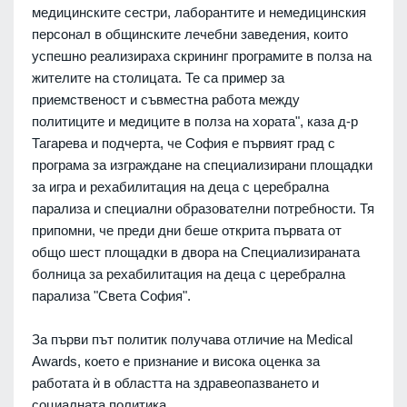
медицинските сестри, лаборантите и немедицинския
персонал в общинските лечебни заведения, които
успешно реализираха скрининг програмите в полза на
жителите на столицата. Те са пример за
приемственост и съвместна работа между
политиците и медиците в полза на хората", каза д-р
Тагарева и подчерта, че София е първият град с
програма за изграждане на специализирани площадки
за игра и рехабилитация на деца с церебрална
парализа и специални образователни потребности. Тя
припомни, че преди дни беше открита първата от
общо шест площадки в двора на Специализираната
болница за рехабилитация на деца с церебрална
парализа "Света София".
За първи път политик получава отличие на Medical
Awards, което е признание и висока оценка за
работата ѝ в областта на здравеопазването и
социалната политика.