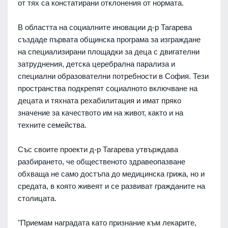
от тях са констатирани отклонения от нормата.
В областта на социалните иновации д-р Тагарева
създаде първата общинска програма за изграждане
на специализирани площадки за деца с двигателни
затруднения, детска церебрална парализа и
специални образователни потребности в София. Тези
пространства подкрепят социалното включване на
децата и тяхната рехабилитация и имат пряко
значение за качеството им на живот, както и на
техните семейства.
Със своите проекти д-р Тагарева утвърждава
разбирането, че общественото здравеопазване
обхваща не само достъпа до медицинска грижа, но и
средата, в която живеят и се развиват гражданите на
столицата.
"Приемам наградата като признание към лекарите,