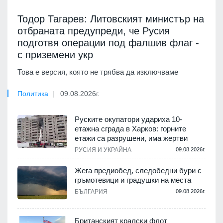
Тодор Тагарев: Литовският министър на
отбраната предупреди, че Русия
подготвя операции под фалшив флаг -
с приземени укр
Това е версия, която не трябва да изключваме
Политика
09.08.2026г.
Руските окупатори удариха 10-
етажна сграда в Харков: горните
етажи са разрушени, има жертви
РУСИЯ И УКРАЙНА
09.08.2026г.
Жега предиобед, следобедни бури с
гръмотевици и градушки на места
БЪЛГАРИЯ
09.08.2026г.
Британският кралски флот