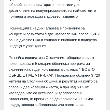
юбилей на организаторите, посветили две
десетилетия на популяризирането на най-светлите
примери и иновации в здравеопазването.
Номинацията на д-р Тагарева е признание за
конкретни резултати в две направления: превенция и
ранна диагностика и социални иновации в подкрепа
на деца с увреждания.
По нейна инициатива Столичният общински съвет
прие първата в България общинска програма за
скрининг на сърдечно-съдовата система "ТВОЕТО
СЪРЦЕ Е НАША ГРИЖА!". Програмата обхвана 3 720
жители на Столична община, в резултат на която са
спасени два човешки живота, а при над 50% от
изследваните са установени здравословни
отклонения, въпреки че са декларирали, че нямат
придружаващи заболявания или оплаквания.