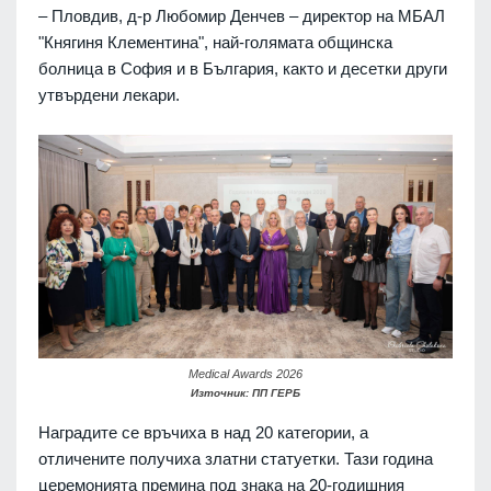
– Пловдив, д-р Любомир Денчев – директор на МБАЛ
"Княгиня Клементина", най-голямата общинска
болница в София и в България, както и десетки други
утвърдени лекари.
Medical Awards 2026
Източник: ПП ГЕРБ
Наградите се връчиха в над 20 категории, а
отличените получиха златни статуетки. Тази година
церемонията премина под знака на 20-годишния