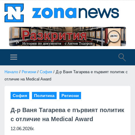
Начало
/
Региони
/
София
/ Д-р Ваня Тагарева е първият политик с
отличие на Medical Award
София
Политика
Региони
Д-р Ваня Тагарева е първият политик
с отличие на Medical Award
12.06.2026г.