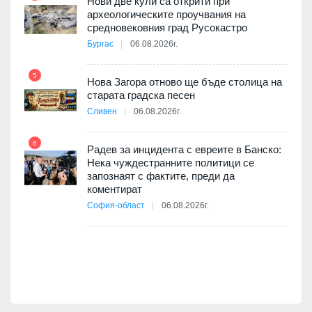
Нови две кули са открити при
археологическите проучвания на
 на
средновековния град Русокастро
10
а, че
Бургас
06.08.2026г.
т
5
Нова Загора отново ще бъде столица на
старата градска песен
Сливен
06.08.2026г.
11
път в
6
 4
Радев за инцидента с евреите в Банско:
Нека чуждестранните политици се
запознаят с фактите, преди да
коментират
12
София-област
06.08.2026г.
оито
7