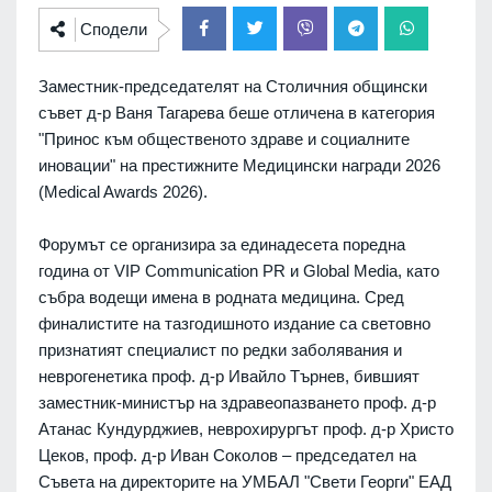
Сподели
Заместник-председателят на Столичния общински
съвет д-р Ваня Тагарева беше отличена в категория
"Принос към общественото здраве и социалните
иновации" на престижните Медицински награди 2026
(Medical Awards 2026).
Форумът се организира за единадесета поредна
година от VIP Communication PR и Global Media, като
събра водещи имена в родната медицина. Сред
финалистите на тазгодишното издание са световно
признатият специалист по редки заболявания и
неврогенетика проф. д-р Ивайло Търнев, бившият
заместник-министър на здравеопазването проф. д-р
Атанас Кундурджиев, неврохирургът проф. д-р Христо
Цеков, проф. д-р Иван Соколов – председател на
Съвета на директорите на УМБАЛ "Свети Георги" ЕАД