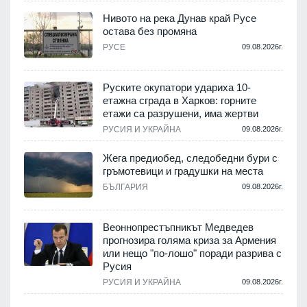
Нивото на река Дунав край Русе
остава без промяна
РУСЕ
09.08.2026г.
.
Руските окупатори удариха 10-
етажна сграда в Харков: горните
етажи са разрушени, има жертви
.
РУСИЯ И УКРАЙНА
09.08.2026г.
Жега предиобед, следобедни бури с
гръмотевици и градушки на места
БЪЛГАРИЯ
09.08.2026г.
.
Веоннопрестъпникът Медведев
прогнозира голяма криза за Армения
или нещо "по-лошо" поради разрива с
.
Русия
РУСИЯ И УКРАЙНА
09.08.2026г.