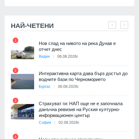
НАЙ-ЧЕТЕНИ
1
7
Нов спад на нивото на река Дунав е
я
отчет днес
Видин
06.08.2026г.
2
Интерактивна карта дава бърз достъп до
8
3D
водните бази по Черноморието
а към
Бургас
06.08.2026г.
3
Страхуват ги: НАП още не е започнала
данъчна ревизия на Руския културно-
9
ията
информационен център
та за
София
02.08.2026г.
4