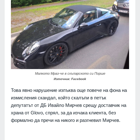
Малкото Мраз-че в скъпарското си Порше
Източник: Facebook
Това явно нарушение изпъква още повече на фона на
измисления скандал, който скалъпи в петък
депутатът от ДБ Ивайло Мирчев срещу доставчик на
храна от Glovo, спрял, за да изчака клиента, без
формално да пречи на никого и разгневил Мирчев.