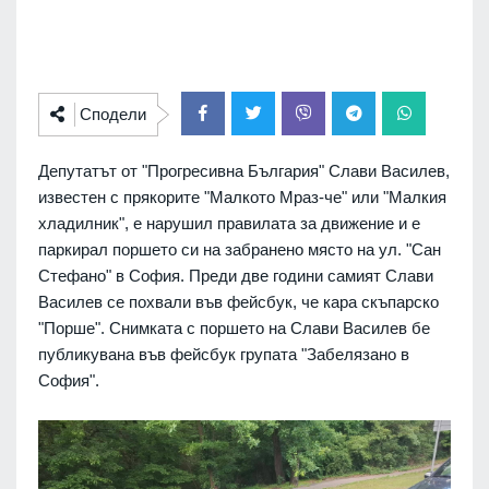
Сподели
Депутатът от "Прогресивна България" Слави Василев,
известен с прякорите "Малкото Мраз-че" или "Малкия
хладилник", е нарушил правилата за движение и е
паркирал поршето си на забранено място на ул. "Сан
Стефано" в София. Преди две години самият Слави
Василев се похвали във фейсбук, че кара скъпарско
"Порше". Снимката с поршето на Слави Василев бе
публикувана във фейсбук групата "Забелязано в
София".