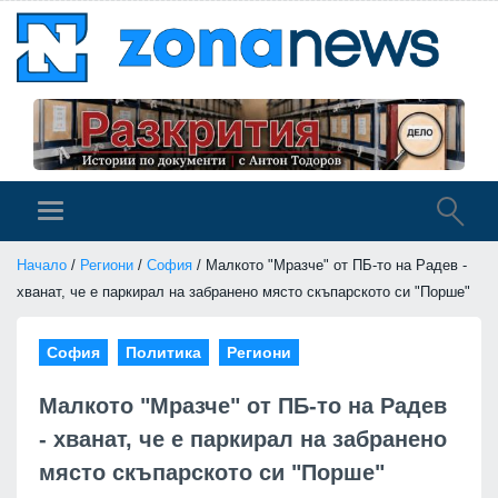
Начало
/
Региони
/
София
/ Малкото "Мразче" от ПБ-то на Радев -
хванат, че е паркирал на забранено място скъпарското си "Порше"
София
Политика
Региони
Малкото "Мразче" от ПБ-то на Радев
- хванат, че е паркирал на забранено
място скъпарското си "Порше"