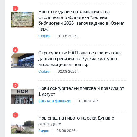
3
9
Новото издание на кампанията на
ията
Столичната библиотека "Зелени
та за
библиотеки 2026" започва днес в Южния
парк
София
01.08.2026г.
4
10
ъп до
Страхуват ги: НАП още не е започнала
данъчна ревизия на Руския културно-
информационен център
София
02.08.2026г.
а -
5
11
Нови осигурителни прагове и правила от
1 август
Бизнес и финанси
01.08.2026г.
6
Нов спад на нивото на река Дунав е
12
оито
отчет днес
7
Видин
06.08.2026г.