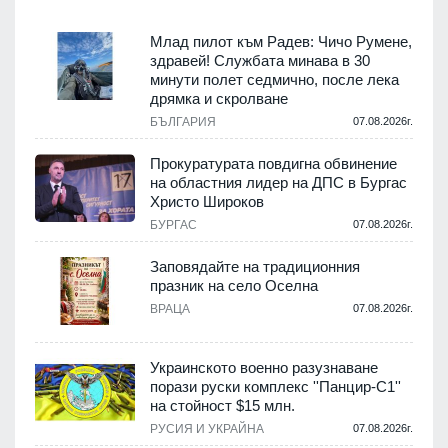
Млад пилот към Радев: Чичо Румене,
здравей! Службата минава в 30
минути полет седмично, после лека
дрямка и скролване
.
БЪЛГАРИЯ
07.08.2026г.
а
Прокуратурата повдигна обвинение
на областния лидер на ДПС в Бургас
.
Христо Широков
БУРГАС
07.08.2026г.
Заповядайте на традиционния
празник на село Оселна
.
ВРАЦА
07.08.2026г.
Украинското военно разузнаване
порази руски комплекс ''Панцир-С1''
на стойност $15 млн.
.
РУСИЯ И УКРАЙНА
07.08.2026г.