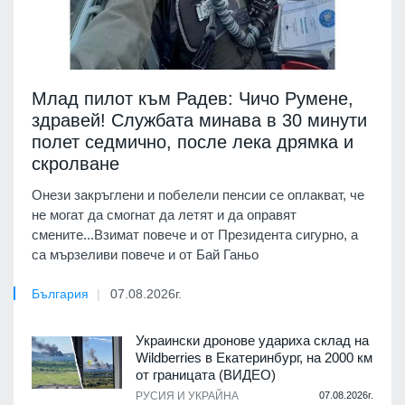
Млад пилот към Радев: Чичо Румене,
здравей! Службата минава в 30 минути
полет седмично, после лека дрямка и
скролване
Онези закръглени и побелели пенсии се оплакват, че
не могат да смогнат да летят и да оправят
смените...Взимат повече и от Президента сигурно, а
са мързеливи повече и от Бай Ганьо
България
07.08.2026г.
Украински дронове удариха склад на
Wildberries в Екатеринбург, на 2000 км
от границата (ВИДЕО)
РУСИЯ И УКРАЙНА
07.08.2026г.