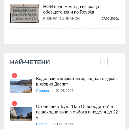
НОИ вече може да изпраща
обезщетения и по Revolut
.
БИЗНЕС И ФИНАНСИ
07.08.2026г.
НАЙ-ЧЕТЕНИ
1
7
Водолази издирват мъж, паднал от джет
я
в язовир Доспат
Смолян
01.08.2026г.
2
8
Столичният бул. "Цар Освободител" е
3D
пешеходна зона в събота и неделя до 22
а към
ч.
София
01.08.2026г.