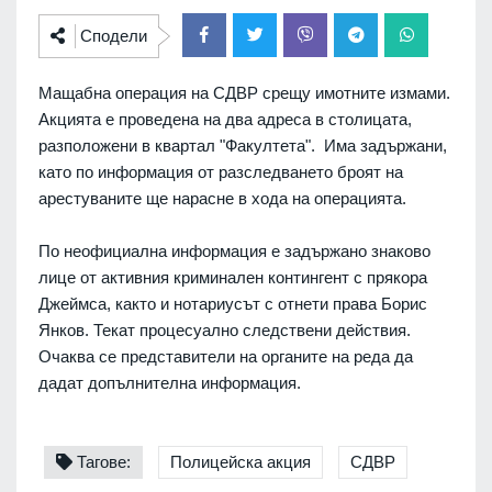
Сподели
Мащабна операция на СДВР срещу имотните измами.
Акцията е проведена на два адреса в столицата,
разположени в квартал "Факултета". Има задържани,
като по информация от разследването броят на
арестуваните ще нарасне в хода на операцията.
По неофициална информация е задържано знаково
лице от активния криминален контингент с прякора
Джеймса, както и нотариусът с отнети права Борис
Янков. Текат процесуално следствени действия.
Очаква се представители на органите на реда да
дадат допълнителна информация.
Тагове:
Полицейска акция
СДВР