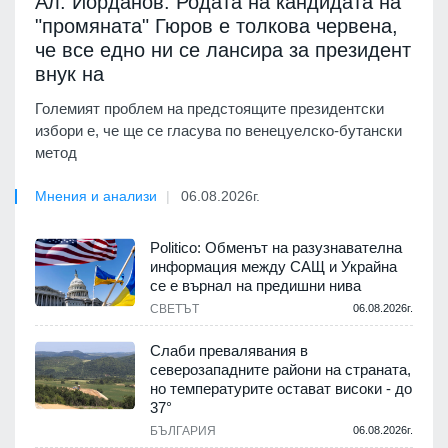
Ал. Йорданов: Родата на кандидата на
"промяната" Гюров е толкова червена,
че все едно ни се лансира за президент
внук на
Големият проблем на предстоящите президентски
избори е, че ще се гласува по венецуелско-бутански
метод
Мнения и анализи
06.08.2026г.
Politico: Обменът на разузнавателна
информация между САЩ и Украйна
се е върнал на предишни нива
СВЕТЪТ
06.08.2026г.
Слаби превалявания в
северозападните райони на страната,
но температурите остават високи - до
37°
БЪЛГАРИЯ
06.08.2026г.