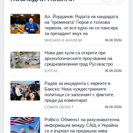
Ал. Йорданов: Родата на кандидата
на "промяната" Гюров е толкова
червена, че все едно ни се лансира
.
за президент внук на
МНЕНИЯ И АНАЛИЗИ
06.08.2026г.
Нови две кули са открити при
археологическите проучвания на
средновековния град Русокастро
.
БУРГАС
06.08.2026г.
Радев за инцидента с евреите в
Банско: Нека чуждестранните
политици се запознаят с фактите,
.
преди да коментират
СОФИЯ-ОБЛАСТ
06.08.2026г.
Politico: Обменът на разузнавателна
информация между САЩ и Украйна
се е върнал на предишни нива
.