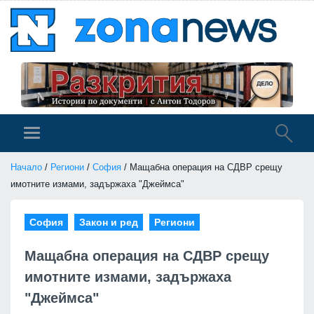
Начало
/
Региони
/
София
/ Мащабна операция на СДВР срещу
имотните измами, задържаха "Джеймса"
София
Закон и ред
Региони
Мащабна операция на СДВР срещу
имотните измами, задържаха
"Джеймса"