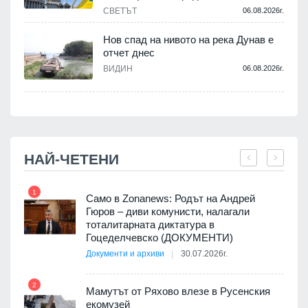
СВЕТЪТ
06.08.2026г.
Нов спад на нивото на река Дунав е
отчет днес
.
ВИДИН
06.08.2026г.
НАЙ-ЧЕТЕНИ
1
7
ала
Само в Zonanews: Родът на Андрей
о-
Гюров – диви комунисти, налагали
тоталитарната диктатура в
Гоцеделчевско (ДОКУМЕНТИ)
Документи и архиви
30.07.2026г.
8
а от
2
Мамутът от Ряхово влезе в Русенския
екомузей