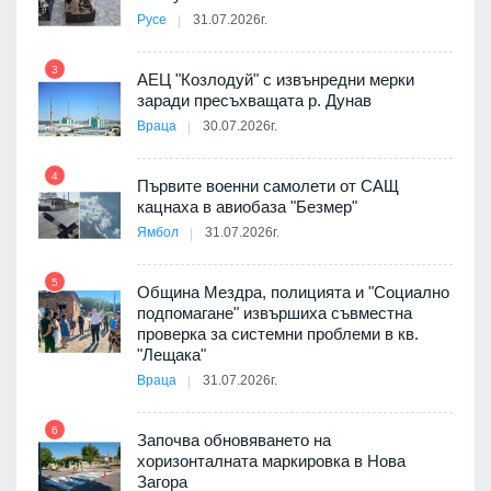
Русе
31.07.2026г.
9
пост,
3
АЕЦ "Козлодуй" с извънредни мерки
заради пресъхващата р. Дунав
Враца
30.07.2026г.
4
елни
Първите военни самолети от САЩ
10
кацнаха в авиобаза "Безмер"
Ямбол
31.07.2026г.
5
Община Мездра, полицията и "Социално
ите
подпомагане" извършиха съвместна
проверка за системни проблеми в кв.
11
"Лещака"
Враца
31.07.2026г.
6
Започва обновяването на
хоризонталната маркировка в Нова
12
Загора