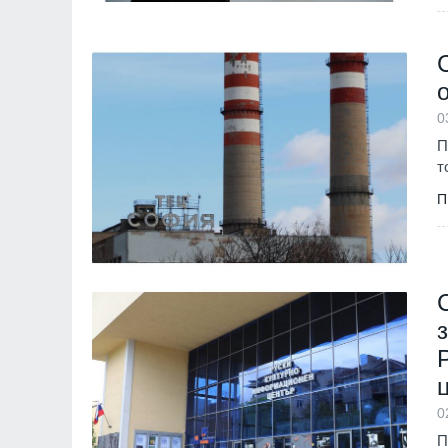
монтиран в разкло
Велико Търново
3
0
П
т
П
0
П