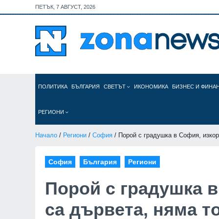
ПЕТЪК, 7 АВГУСТ, 2026
ПОЛИТИКА
БЪЛГАРИЯ
СВЕТЪТ
ИКОНОМИКА
БИЗНЕС И ФИНА
РЕГИОНИ
Начало
/
Региони
/
София
/ Порой с градушка в София, изкор
София
България
Региони
Порой с градушка 
са дървета, няма т