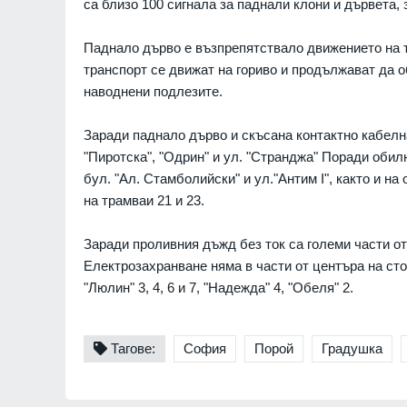
са близо 100 сигнала за паднали клони и дървета,
Паднало дърво е възпрепятствало движението на тр
транспорт се движат на гориво и продължават да 
наводнени подлезите.
Заради паднало дърво и скъсана контактно кабелн
"Пиротска", "Одрин" и ул. "Странджа" Поради обил
бул. "Ал. Стамболийски" и ул."Антим І", както и н
на трамваи 21 и 23.
Заради проливния дъжд без ток са големи части от
Електрозахранване няма в части от центъра на стол
"Люлин" 3, 4, 6 и 7, "Надежда" 4, "Обеля" 2.
Тагове:
София
Порой
Градушка
"Ловци" на педофили, в
непълнолетни, убили м