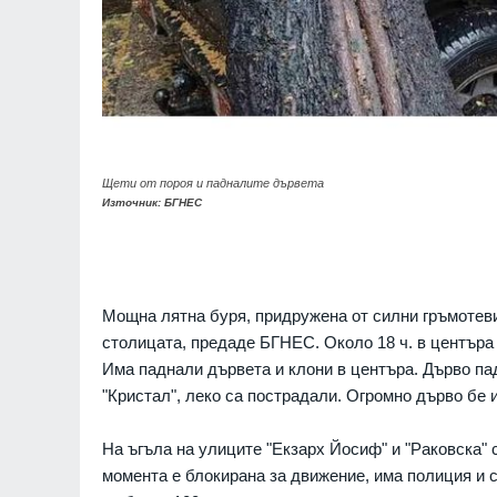
Щети от пороя и падналите дървета
Източник: БГНЕС
Мощна лятна буря, придружена от силни гръмотеви
столицата, предаде БГНЕС. Около 18 ч. в центъра
Има паднали дървета и клони в центъра. Дърво па
"Кристал", леко са пострадали. Огромно дърво бе
На ъгъла на улиците "Екзарх Йосиф" и "Раковска"
момента е блокирана за движение, има полиция и 