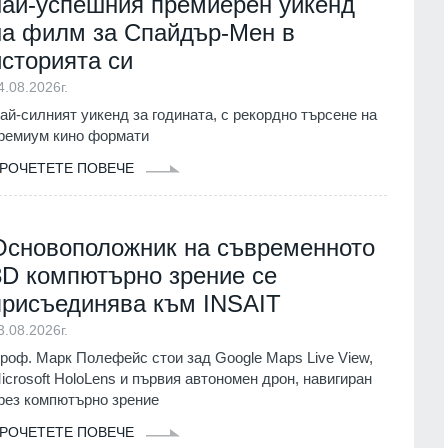
най-успешния премиерен уикенд
в
1.07.2026г.
на филм за Спайдър-Мен в
Враца
03.08.2026г.
историята си
 още не е
15
 ревизия на
Ансамбъл "Мездра" представи
4.08.2026г.
информационен
достойно България на една от най
ай-силният уикенд за годината, с рекордно търсене на
престижните фолклорни сцени в
ремиум кино формати
света
г.
Враца
03.08.2026г.
РОЧЕТЕТЕ ПОВЕЧЕ
 прагове и
16
т
Министърът на енергетиката ще
проведе във вторник работно
Основоположник на съвременното
01.08.2026г.
посещение в АЕЦ "Козлодуй"
3D компютърно зрение се
Враца
03.08.2026г.
ва Богородичният
присъединява към INSAIT
 имениците днес
17
3.08.2026г.
The Atlantic: Тръмп отказа да
ия
01.08.2026г.
предаде нови ракети "Пейтриът" н
роф. Марк Полефейс стои зад Google Maps Live View,
Украйна
icrosoft HoloLens и първия автономен дрон, навигиран
Община Горна
Светът
31.07.2026г.
рез компютърно зрение
реди три години
със SIM карта,
РОЧЕТЕТЕ ПОВЕЧЕ
18