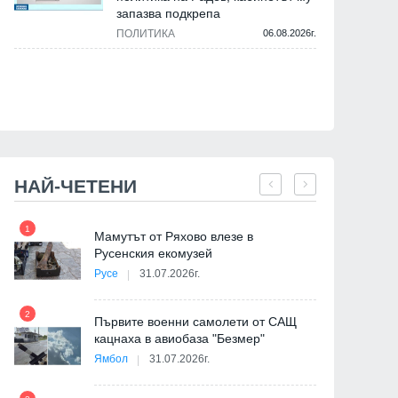
запазва подкрепа
16.07.2026г.
ПОЛИТИКА
06.08.2026г.
НАЙ-ЧЕТЕНИ
1
7
на
Мамутът от Ряхово влезе в
Русенския екомузей
Русе
31.07.2026г.
2
Първите военни самолети от САЩ
кацнаха в авиобаза "Безмер"
8
Ямбол
31.07.2026г.
де