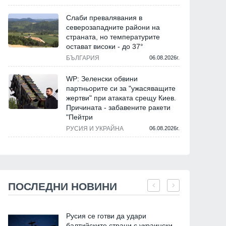
Слаби превалявания в
северозападните райони на
страната, но температурите
остават високи - до 37°
БЪЛГАРИЯ
06.08.2026г.
WP: Зеленски обвини
партньорите си за "ужасяващите
жертви" при атаката срещу Киев.
Причината - забавените ракети
"Пейтри
РУСИЯ И УКРАЙНА
06.08.2026г.
ПОСЛЕДНИ НОВИНИ
Русия се готви да удари
балтийските страни с украински