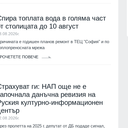
нител
Описаха състоянието на
корабоплавателния път в българск
1.07.2026г.
участък на р. Дунав
Спира топлата вода в голяма част
Русе
03.08.2026г.
от столицата до 10 август
3.08.2026г.
ричината е годишен планов ремонт в ТЕЦ "София" и по
оплопреносната мрежа
РОЧЕТЕТЕ ПОВЕЧЕ
Страхуват ги: НАП още не е
започнала данъчна ревизия на
Руския културно-информационен
център
2.08.2026г.
рез пролетта на 2025 г. депутат от ДБ подаде сигнал,