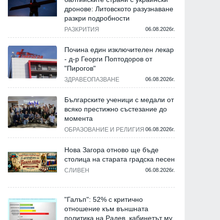
дронове: Литовското разузнаване
разкри подробности
РАЗКРИТИЯ
06.08.2026г.
Почина един изключителен лекар
- д-р Георги Поптодоров от
София
София
"Пирогов"
ЗДРАВЕОПАЗВАНЕ
06.08.2026г.
Българските ученици с медали от
всяко престижно състезание до
момента
ОБРАЗОВАНИЕ И РЕЛИГИЯ
06.08.2026г.
Нова Загора отново ще бъде
столица на старата градска песен
СЛИВЕН
06.08.2026г.
Д-р Ваня Тагарева: Над 2,5
Евакуираха президентс
млн. евро ще бъдат
заради сигнал за бомба
инвестирани в развитието на
"Галъп": 52% с критично
туризма и активния начин на
отношение към външната
15.07.2026г.
живот в район "Пан
политика на Радев, кабинетът му