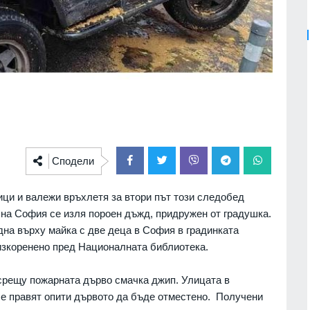
Сподели
ци и валежи връхлетя за втори път този следобед
 на София се изля пороен дъжд, придружен от градушка.
дна върху майка с две деца в София в градинката
 изкоренено пред Националната библиотека.
 срещу пожарната дърво смачка джип. Улицата в
се правят опити дървото да бъде отместено. Получени