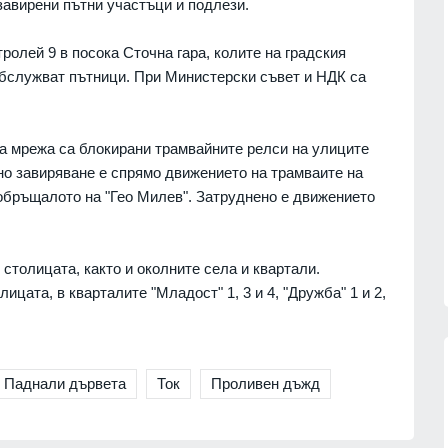
 завирени пътни участъци и подлези.
олей 9 в посока Сточна гара, колите на градския
обслужват пътници. При Министерски съвет и НДК са
а мрежа са блокирани трамвайните релси на улиците
но завиряване е спрямо движението на трамваите на
а обръщалото на "Гео Милев". Затруднено е движението
 столицата, както и околните села и квартали.
ицата, в кварталите "Младост" 1, 3 и 4, "Дружба" 1 и 2,
Паднали дървета
Ток
Проливен дъжд
сичките
Politico: Обменът на
ъжа на
разузнавателна информация