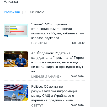
Алианса
Разкрития
06.08.2026г.
"Галъп": 52% с критично
отношение към външната
политика на Радев, кабинетът му
запазва подкрепа
ПОЛИТИКА
06.08.2026г.
Ал. Йорданов: Родата на
кандидата на "промяната" Гюров
е толкова червена, че все едно
ни се лансира за президент внук
на
МНЕНИЯ И АНАЛИЗИ
06.08.2026г.
Politico: Обменът на
разузнавателна информация
между САЩ и Украйна се е
върнал на предишни нива
СВЕТЪТ
06.08.2026г.