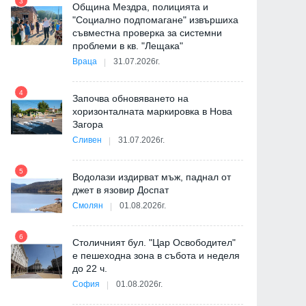
3
Община Мездра, полицията и
"Социално подпомагане" извършиха
съвместна проверка за системни
9
проблеми в кв. "Лещака"
Враца
31.07.2026г.
-
4
Започва обновяването на
хоризонталната маркировка в Нова
Загора
10
Сливен
31.07.2026г.
5
Водолази издирват мъж, паднал от
джет в язовир Доспат
11
Смолян
01.08.2026г.
6
а
Столичният бул. "Цар Освободител"
е пешеходна зона в събота и неделя
12
до 22 ч.
София
01.08.2026г.