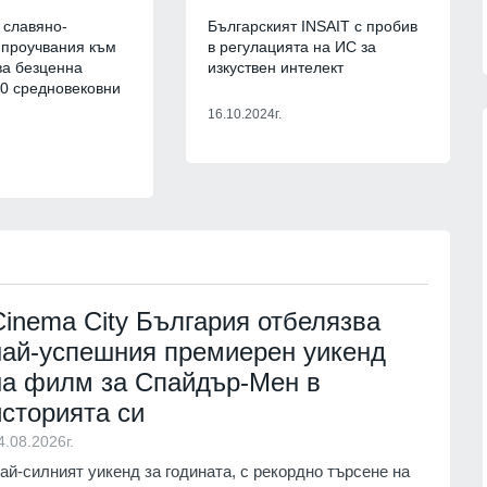
05.08.2026г.
 славяно-
Българският INSAIT с пробив
 проучвания към
в регулацията на ИС за
ва безценна
изкуствен интелект
00 средновековни
16.10.2024г.
13
Цар Освободител"
Страхуват ги: НАП още не е
в събота и неделя
започнала данъчна ревизия на
Руския културно-информационен
център
г.
София
02.08.2026г.
Cinema City България отбелязва
 мъж, паднал от
14
най-успешния премиерен уикенд
пат
Нови осигурителни прагове и
правила от 1 август
на филм за Спайдър-Мен в
г.
Бизнес и финанси
01.08.2026г.
историята си
 кампанията на
4.08.2026г.
15
тека "Зелени
На 1 август започва Богородичният
ай-силният уикенд за годината, с рекордно търсене на
започва днес в
пост, ето и кои са имениците днес