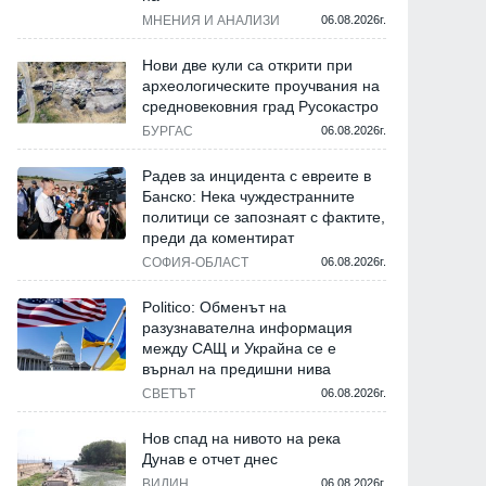
МНЕНИЯ И АНАЛИЗИ
06.08.2026г.
Нови две кули са открити при
археологическите проучвания на
средновековния град Русокастро
БУРГАС
06.08.2026г.
Радев за инцидента с евреите в
Банско: Нека чуждестранните
политици се запознаят с фактите,
преди да коментират
СОФИЯ-ОБЛАСТ
06.08.2026г.
Образование и религия
Образование и религия
Politico: Обменът на
разузнавателна информация
между САЩ и Украйна се е
върнал на предишни нива
СВЕТЪТ
06.08.2026г.
Нов спад на нивото на река
Дунав е отчет днес
ВИДИН
06.08.2026г.