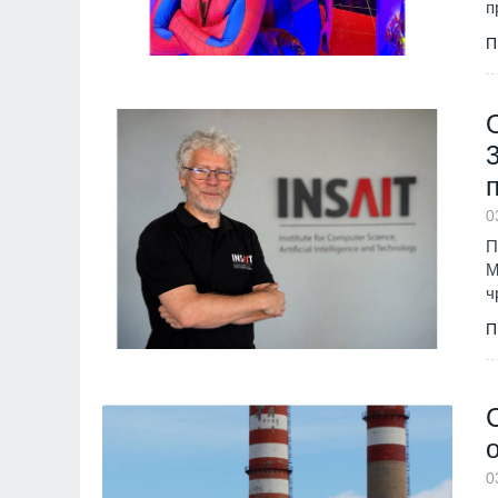
п
Южния парк
София
01.08.2026
П
10
Проект RESCALE щ
малки и средни пр
България и Сърбия
развитие на стойно
Бизнес и финанси
0
11
Общинският съвет 
П
одобри разкриване
M
служебни паркоме
ч
Сливен
30.07.2026
П
12
The Times: Август 
превърне в най-"п
за Путин и Русия
Русия и Украйна
3
0