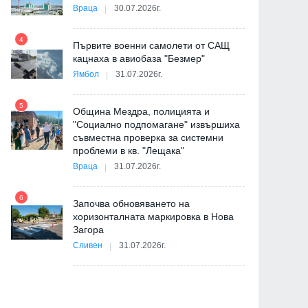
Враца
30.07.2026г.
4
Първите военни самолети от САЩ
10
кацнаха в авиобаза "Безмер"
Ямбол
31.07.2026г.
5
Община Мездра, полицията и
"Социално подпомагане" извършиха
съвместна проверка за системни
11
проблеми в кв. "Лещака"
на
Враца
31.07.2026г.
6
Започва обновяването на
хоризонталната маркировка в Нова
12
Загора
и
Сливен
31.07.2026г.