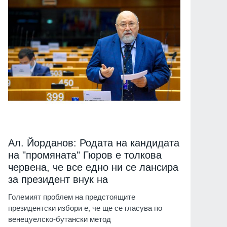
Ал. Йорданов: Родата на кандидата
на "промяната" Гюров е толкова
червена, че все едно ни се лансира
за президент внук на
Големият проблем на предстоящите
президентски избори е, че ще се гласува по
венецуелско-бутански метод