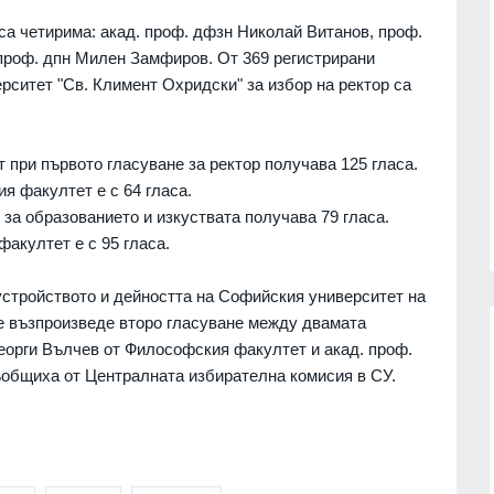
са четирима: акад. проф. дфзн Николай Витанов, проф.
 проф. дпн Милен Замфиров. От 369 регистрирани
ситет "Св. Климент Охридски" за избор на ректор са
 при първото гласуване за ректор получава 125 гласа.
я факултет е с 64 гласа.
за образованието и изкуствата получава 79 гласа.
акултет е с 95 гласа.
 устройството и дейността на Софийския университет на
се възпроизведе второ гласуване между двамата
Георги Вълчев от Философския факултет и акад. проф.
ъобщиха от Централната избирателна комисия в СУ.
"Френска целувка" на остров
и на
"Света Анастасия" на 6 август
рите
БУРГАС
05.08.2026г.
06.08.2026г.