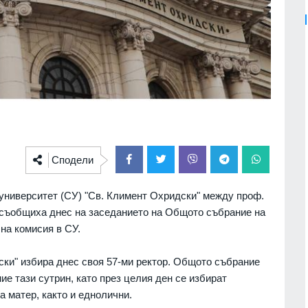
Сподели
университет (СУ) "Св. Климент Охридски" между проф.
, съобщиха днес на заседанието на Общото събрание на
на комисия в СУ.
ки" избира днес своя 57-ми ректор. Общото събрание
е тази сутрин, като през целия ден се избират
а матер, както и еднолични.