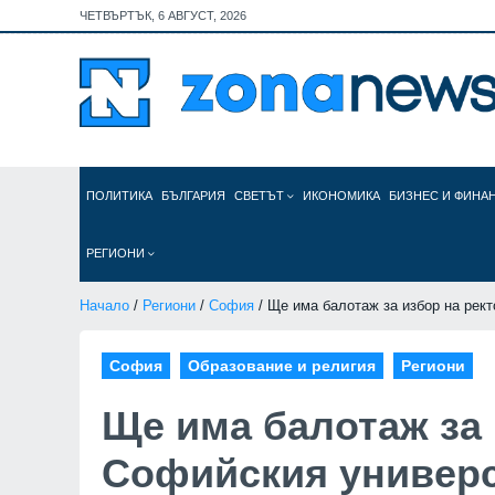
ЧЕТВЪРТЪК, 6 АВГУСТ, 2026
ПОЛИТИКА
БЪЛГАРИЯ
СВЕТЪТ
ИКОНОМИКА
БИЗНЕС И ФИНА
РЕГИОНИ
Начало
/
Региони
/
София
/ Ще има балотаж за избор на рек
София
Образование и религия
Региони
Ще има балотаж за 
Софийския универ