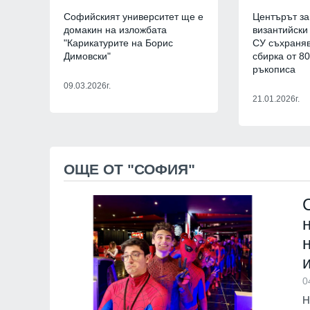
ЗДРАВЕОПАЗВАНЕ
Софийският университет ще е
Центърът за
домакин на изложбата
византийски
"Карикатурите на Борис
СУ съхраня
Димовски"
сбирка от 8
ръкописа
09.03.2026г.
21.01.2026г.
7
Столичният бул. "
е пешеходна зона 
до 22 ч.
ОЩЕ ОТ "СОФИЯ"
София
01.08.2026
8
Водолази издирват
джет в язовир Дос
Смолян
01.08.2026
9
Новото издание на
0
Столичната библио
Н
библиотеки 2026" 