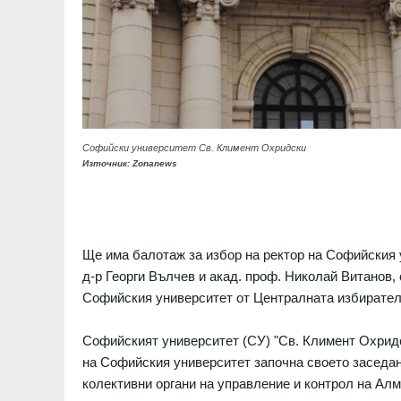
Софийски университет Св. Климент Охридски
Източник: Zonanews
Ще има балотаж за избор на ректор на Софийския 
д-р Георги Вълчев и акад. проф. Николай Витанов
Софийския университет от Централната избирател
Софийският университет (СУ) "Св. Климент Охридс
на Софийския университет започна своето заседани
колективни органи на управление и контрол на Алм