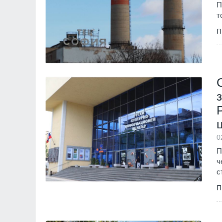
П
т
П
0
П
ч
с
П