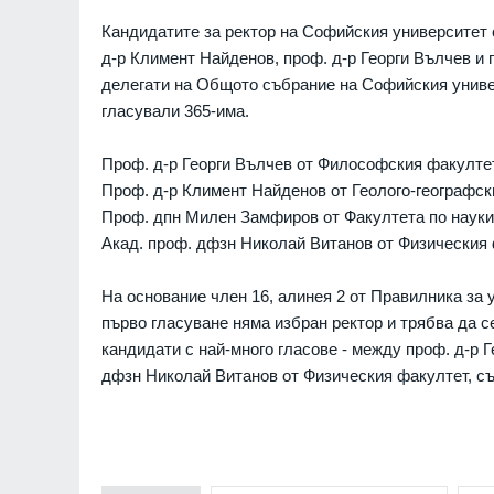
Кандидатите за ректор на Софийския университет 
д-р Климент Найденов, проф. д-р Георги Вълчев и
делегати на Общото събрание на Софийския универ
гласували 365-има.
Проф. д-р Георги Вълчев от Философския факултет
Проф. д-р Климент Найденов от Геолого-географски
Проф. дпн Милен Замфиров от Факултета по науки 
Акад. проф. дфзн Николай Витанов от Физическия ф
На основание член 16, алинея 2 от Правилника за
първо гласуване няма избран ректор и трябва да 
кандидати с най-много гласове - между проф. д-р 
дфзн Николай Витанов от Физическия факултет, с
Слаби превалявания в
северозападните район
страната, но температу
остават високи - до 37°