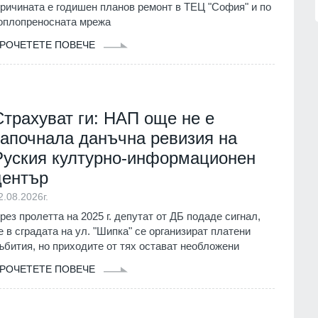
ричината е годишен планов ремонт в ТЕЦ "София" и по
оплопреносната мрежа
РОЧЕТЕТЕ ПОВЕЧЕ
Страхуват ги: НАП още не е
започнала данъчна ревизия на
Руския културно-информационен
център
2.08.2026г.
рез пролетта на 2025 г. депутат от ДБ подаде сигнал,
е в сградата на ул. "Шипка" се организират платени
ъбития, но приходите от тях остават необложени
РОЧЕТЕТЕ ПОВЕЧЕ