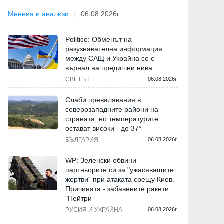
Мнения и анализи
06.08.2026г.
Politico: Обменът на
разузнавателна информация
между САЩ и Украйна се е
върнал на предишни нива
СВЕТЪТ
06.08.2026г.
Слаби превалявания в
северозападните райони на
страната, но температурите
остават високи - до 37°
БЪЛГАРИЯ
06.08.2026г.
WP: Зеленски обвини
партньорите си за "ужасяващите
жертви" при атаката срещу Киев.
Причината - забавените ракети
"Пейтри
РУСИЯ И УКРАЙНА
06.08.2026г.