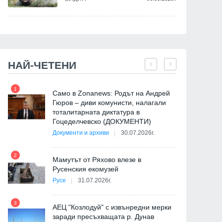
Световноизвестен
Регистрацията на делег
информатик с открита лекция
на Патриаршеския
в Софийския университет по
избирателен църковен 
покана на Insait
започва днес
09.09.2024г.
29.06.2024г.
НАЙ-ЧЕТЕНИ
1
7
Само в Zonanews: Родът на Андрей
Гюров – диви комунисти, налагали
тоталитарната диктатура в
Гоцеделчевско (ДОКУМЕНТИ)
Документи и архиви
30.07.2026г.
8
2
Мамутът от Ряхово влезе в
Русенския екомузей
Русе
31.07.2026г.
9
3
АЕЦ "Козлодуй" с извънредни мерки
заради пресъхващата р. Дунав