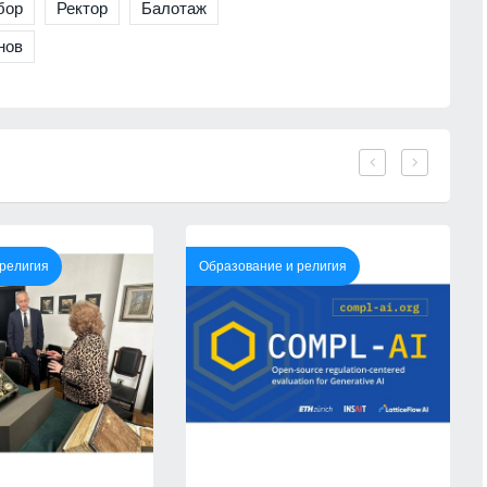
бор
Ректор
Балотаж
Сметната палата образува
производство за конфликт на
в Балчик
нов
интереси при Делян Пеевски
лан за
027
ПОЛИТИКА
05.08.2026г.
06.08.2026г.
Делото на държавата за
Пловдивския панаир зависи от
министъра на финансите
сяващите
ПЛОВДИВ
05.08.2026г.
ещу Киев.
 ракети
Зетят на главнокомандващия на
руските Въздушно-космически
религия
Образование и религия
06.08.2026г.
сили загинал при експлозията в
ресторант в центъра на Москва
 е –
РУСИЯ И УКРАЙНА
05.08.2026г.
тото към
Нов институт ще изследва
Я
06.08.2026г.
средновековното културно
наследство на Балканите
ни
КУЛТУРА
05.08.2026г.
истемата
контрол