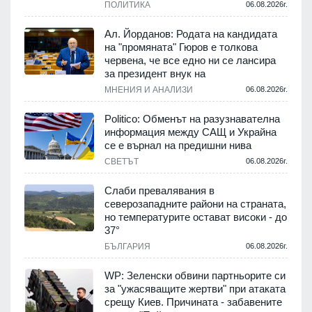
ПОЛИТИКА
06.08.2026г.
Ал. Йорданов: Родата на кандидата
на "промяната" Гюров е толкова
червена, че все едно ни се лансира
за президент внук на
МНЕНИЯ И АНАЛИЗИ
06.08.2026г.
Politico: Обменът на разузнавателна
информация между САЩ и Украйна
се е върнал на предишни нива
СВЕТЪТ
06.08.2026г.
Слаби превалявания в
северозападните райони на страната,
но температурите остават високи - до
37°
БЪЛГАРИЯ
06.08.2026г.
WP: Зеленски обвини партньорите си
за "ужасяващите жертви" при атаката
срещу Киев. Причината - забавените