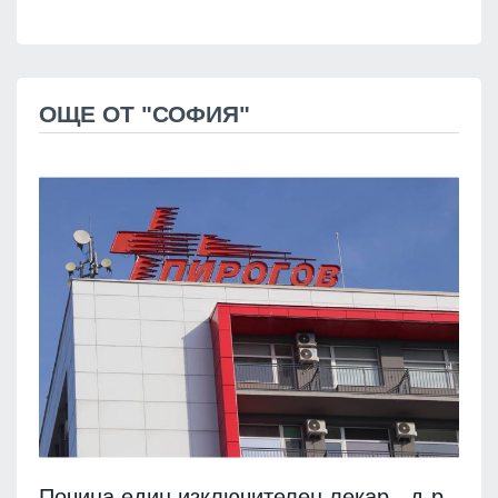
ОЩЕ ОТ "СОФИЯ"
Почина един изключителен лекар - д-р