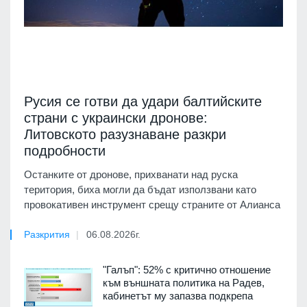
Русия се готви да удари балтийските
страни с украински дронове:
Литовското разузнаване разкри
подробности
Останките от дронове, прихванати над руска
територия, биха могли да бъдат използвани като
провокативен инструмент срещу страните от Алианса
Разкрития
06.08.2026г.
"Галъп": 52% с критично отношение
към външната политика на Радев,
кабинетът му запазва подкрепа