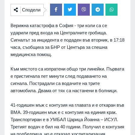
Сподели
Верижна катастрофа в София - три коли са се
ударили пред входа на Централните гробища.
Сигналът за инцидента е подаден във вторник, в 17:18
часа, съобщиха за БНР от Центъра за спешна
медицинска помощ.
Към мястото са изпратени общо три линейки. Първата
е пристигнала пет минути след подаването на
сигнала. Пострадали са водачите на трите
автомобила. Двама от тях са настанени в болници.
41-годишен мъж с контузия на главата и е откаран във
ВМА. 39-годишен мъж е с контузия на единия крак.
Транспортиран е в УМБАЛ Царица Йоанна – ИСУЛ.
Третият водач е бил на 40 години. Получил е контузия
на подбедрица, но е отказал хоспитализация.