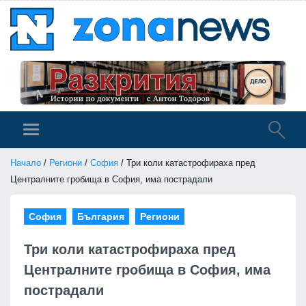
Начало
/
Региони
/
София
/ Три коли катастрофираха пред
Централните гробища в София, има пострадали
София
България
Региони
Три коли катастрофираха пред
Централните гробища в София, има
пострадали