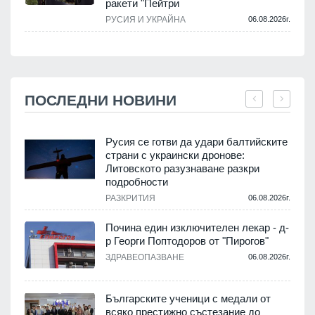
ракети "Пейтри
РУСИЯ И УКРАЙНА
06.08.2026г.
ПОСЛЕДНИ НОВИНИ
Русия се готви да удари балтийските
страни с украински дронове:
Литовското разузнаване разкри
подробности
.
РАЗКРИТИЯ
06.08.2026г.
Почина един изключителен лекар - д-
р Георги Поптодоров от "Пирогов"
.
ЗДРАВЕОПАЗВАНЕ
06.08.2026г.
,
Българските ученици с медали от
о
всяко престижно състезание до