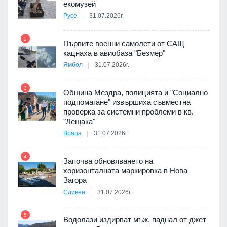
екомузей
Русе
31.07.2026г.
2
Първите военни самолети от САЩ
кацнаха в авиобаза "Безмер"
8
Ямбол
31.07.2026г.
 в
3
Община Мездра, полицията и "Социално
подпомагане" извършиха съвместна
проверка за системни проблеми в кв.
9
ойно
"Лещака"
те
Враца
31.07.2026г.
4
Започва обновяването на
хоризонталната маркировка в Нова
10
оведе
Загора
АЕЦ
Сливен
31.07.2026г.
5
Водолази издирват мъж, паднал от джет
11