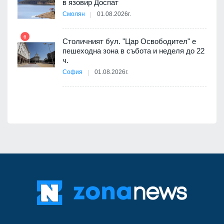
в язовир Доспат
е
Смолян
01.08.2026г.
6
Столичният бул. "Цар Освободител" е
12
пешеходна зона в събота и неделя до 22
ч.
я
София
01.08.2026г.