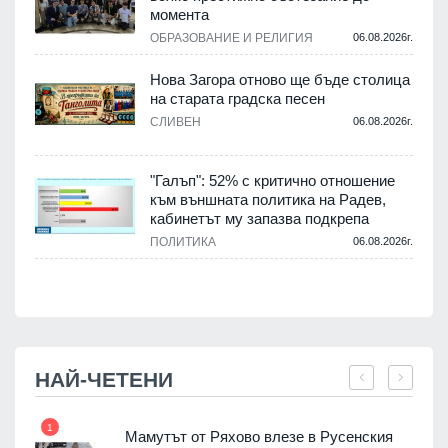
момента
.
ОБРАЗОВАНИЕ И РЕЛИГИЯ
06.08.2026г.
Нова Загора отново ще бъде столица
на старата градска песен
СЛИВЕН
06.08.2026г.
.
"Галъп": 52% с критично отношение
и
към външната политика на Радев,
а
кабинетът му запазва подкрепа
ПОЛИТИКА
06.08.2026г.
.
НАЙ-ЧЕТЕНИ
1
7
Мамутът от Ряхово влезе в Русенския