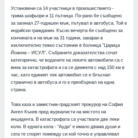
Установени са 14 участници в произшествието -
трима шофьори и 11 пътници. По-рано бе съобщено
за загинал 27-годишен мъж, пътувал в автобуса. Той е
индийски гражданин. Късно вечерта бе съобщено за
кончината и на мъж на 31 години, закаран в
изключително тежко състояние в болница "Царица
Йоанна – ИСУЛ". Събраните доказателства сочат
категорично, че водачите на леките автомобили са с
вина за катастрофата и са се движели с над 150 км в
час, като единият лек автомобил се е блъснал
странично в автобуса и го е преобърнал на една
страна.
Това каза и заместник-градският прокурор на София
Ангел Кънев пред журналисти на мястото на
инцидента. В катастрофата са участвали две леки
коли. В едната кола - "Ауди" е имало двама души и
сега те спорят помежду си кой точно е управлявал