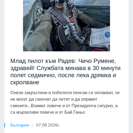
Млад пилот към Радев: Чичо Румене,
здравей! Службата минава в 30 минути
полет седмично, после лека дрямка и
скролване
Онези закръглени и побелели пенсии се оплакват, че
не могат да смогнат да летят и да оправят
смените...Взимат повече и от Президента сигурно, а
са мързеливи повече и от Бай Ганьо
България
07.08.2026г.