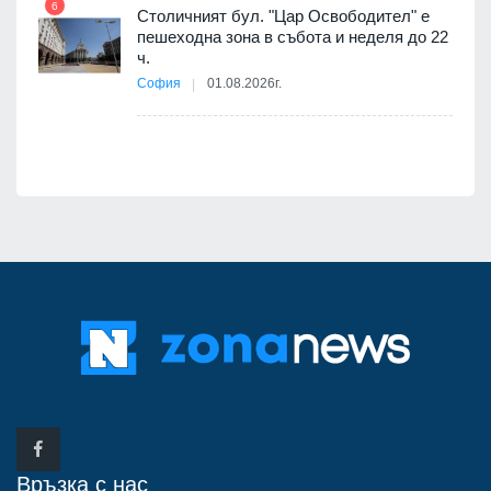
6
Столичният бул. "Цар Освободител" е
12
пешеходна зона в събота и неделя до 22
 няма
ч.
0 до
София
01.08.2026г.
Връзка с нас