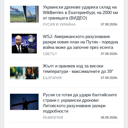
Украински дронове удариха склад на
Wildberries в Екатеринбург, на 2000 км
от границата (ВИДЕО)
РУСИЯ И УКРАЙНА
07.08.2026г.
WSJ: Американското разузнаване
разкри новия план на Путин - поредна
война може да започне през есента
СВЕТЪТ
07.08.2026г.
Жълт и оранжев код за високи
температури - максималните до 39°
БЪЛГАРИЯ
07.08.2026г.
Русия се готви да удари балтийските
страни с украински дронове:
Литовското разузнаване разкри
подробности
РАЗКРИТИЯ
06.08.2026г.