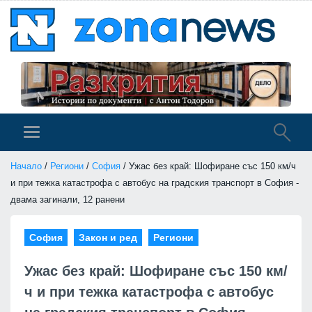
Начало
/
Региони
/
София
/ Ужас без край: Шофиране със 150 км/ч
и при тежка катастрофа с автобус на градския транспорт в София -
двама загинали, 12 ранени
София
Закон и ред
Региони
Ужас без край: Шофиране със 150 км/
ч и при тежка катастрофа с автобус