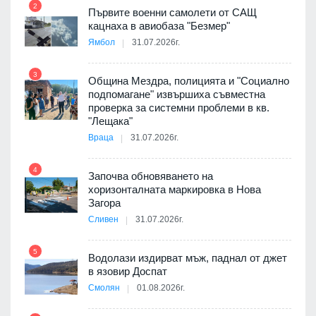
2
Първите военни самолети от САЩ
кацнаха в авиобаза "Безмер"
8
Ямбол
31.07.2026г.
3
Община Мездра, полицията и "Социално
подпомагане" извършиха съвместна
проверка за системни проблеми в кв.
9
"Лещака"
 в
Враца
31.07.2026г.
4
Започва обновяването на
ойно
хоризонталната маркировка в Нова
10
те
Загора
Сливен
31.07.2026г.
5
Водолази издирват мъж, паднал от джет
11
оведе
в язовир Доспат
АЕЦ
Смолян
01.08.2026г.