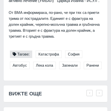
активно лечение (УМБАЛ) "Царица Йоанна - ИСУЛ".
От ВМА информираха, по-рано, че при тях са приети
трима от пострадалите. Единият е с фрактура на
долен крайник, черепно-мозъчна травма и гръбначна
травма. Вторият е с фрактура на долен крайник, а
третият е с гръдна травма.
Тагове:
Катастрофа
София
Автобус
Лека кола
Загинали
Ранени
ВИЖТЕ ОЩЕ