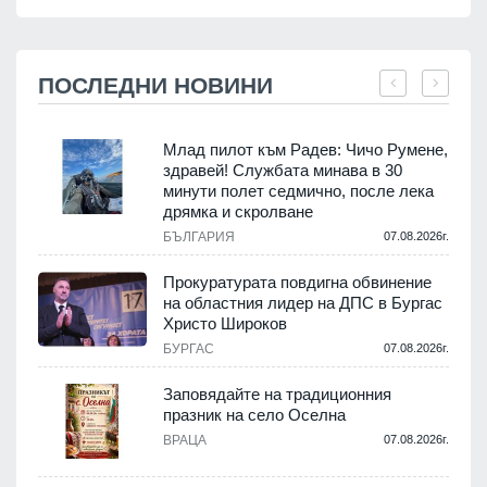
ПОСЛЕДНИ НОВИНИ
Млад пилот към Радев: Чичо Румене,
здравей! Службата минава в 30
минути полет седмично, после лека
дрямка и скролване
.
БЪЛГАРИЯ
07.08.2026г.
а
Прокуратурата повдигна обвинение
на областния лидер на ДПС в Бургас
.
Христо Широков
БУРГАС
07.08.2026г.
Заповядайте на традиционния
празник на село Оселна
.
ВРАЦА
07.08.2026г.