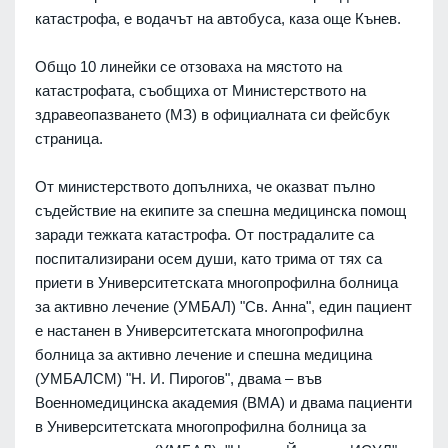
катастрофа, е водачът на автобуса, каза още Кънев.
Общо 10 линейки се отзоваха на мястото на
катастрофата, съобщиха от Министерството на
здравеопазването (МЗ) в официалната си фейсбук
страница.
От министерството допълниха, че оказват пълно
съдействие на екипите за спешна медицинска помощ
заради тежката катастрофа. От пострадалите са
поспитализирани осем души, като трима от тях са
приети в Университетската многопрофилна болница
за активно лечение (УМБАЛ) "Св. Анна", един пациент
е настанен в Университетската многопрофилна
болница за активно лечение и спешна медицина
(УМБАЛСМ) "Н. И. Пирогов", двама – във
Военномедицинска академия (ВМА) и двама пациенти
в Университетската многопрофилна болница за