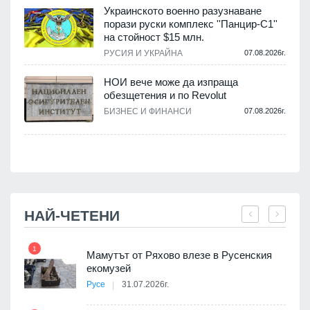
Украинското военно разузнаване
порази руски комплекс ''Панцир-С1''
на стойност $15 млн.
.
РУСИЯ И УКРАЙНА
07.08.2026г.
НОИ вече може да изпраща
обезщетения и по Revolut
.
БИЗНЕС И ФИНАНСИ
07.08.2026г.
НАЙ-ЧЕТЕНИ
1
7
Мамутът от Ряхово влезе в Русенския
екомузей
Русе
31.07.2026г.