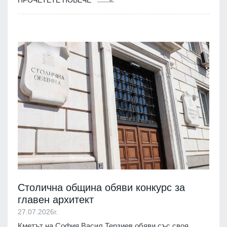
Столична община обяви конкурс за
главен архитект
27.07.2026г.
Кметът на София Васил Терзиев обяви със своя