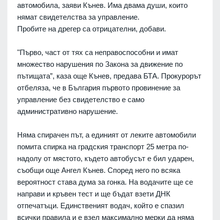
автомобила, заяви Кънев. Има двама души, които
нямат свидетелства за управление.
Пробите на дрегер са отрицателни, добави.
"Първо, част от тях са неправоспособни и имат
множество нарушения по Закона за движение по
пътищата”, каза още Кънев, предава БТА. Прокурорът
отбеляза, че в България първото провинение за
управление без свидетелство е само
административно нарушение.
Няма спирачен път, а единият от леките автомобили
помита спирка на градския транспорт 25 метра по-
надолу от мястото, където автобусът е бил ударен,
съобщи още Ангел Кънев. Според него по всяка
вероятност става дума за гонка. На водачите ще се
направи и кръвен тест и ще бъдат взети ДНК
отпечатъци. Единственият водач, който е спазил
всички правила и е взел максимално мерки да няма