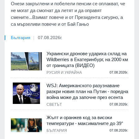
Онези закръглени и побелели пенсии се оплакват, че
не могат да смогнат да летят и да оправят
смените...Взимат повече и от Президента сигурно, а
са мързеливи повече и от Бай Ганьо
България
07.08.2026г.
Украински дронове удариха склад на
Wildberries в Екатеринбург, на 2000 км
от границата (ВИДЕО)
РУСИЯ И УКРАЙНА
07.08.2026г.
WSJ: Американското разузнаване
разкри новия план на Путин - поредна
война може да започне през есента
СВЕТЪТ
07.08.2026г.
Жълт и оранжев код за високи
температури - максималните до 39°
БЪЛГАРИЯ
07.08.2026г.