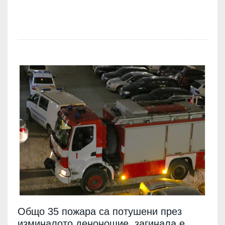
Общо 35 пожара са потушени през
изминалото денонощие, загинала е