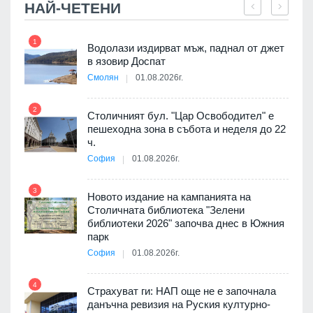
НАЙ-ЧЕТЕНИ
1
7
 няма
Водолази издирват мъж, паднал от джет
0 до
в язовир Доспат
Смолян
01.08.2026г.
2
8
Столичният бул. "Цар Освободител" е
3D
пешеходна зона в събота и неделя до 22
а към
ч.
София
01.08.2026г.
3
9
Новото издание на кампанията на
ията
Столичната библиотека "Зелени
та за
библиотеки 2026" започва днес в Южния
парк
София
01.08.2026г.
4
10
бва
Страхуват ги: НАП още не е започнала
данъчна ревизия на Руския културно-