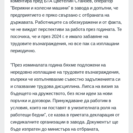
коментира пред БТА Цветелин Станоев, оператор
"Верижни и колесни машини" в завода и допълни, че
предприятието е пряко свързано с отбраната на
държавата. Работниците са обезкуражени и от факта,
че не виждат перспективи за работа през годината. Те
посочиха, че и през 2024 г. е имало забавяне на
трудовите възнаграждения, но все пак са изплащани
периодично.
"През изминалата година бяхме подложени на
нередовно изплащане на трудовите възнаграждения,
въпреки че изпълнявахме съвестно задълженията си
и спазвахме трудова дисциплина. Липса на визия за
бъдещето на дружеството, без ясни идеи за нови
поръчки и договори. Принуждаване да работим в
условия, които ни поставят в унизителната роля на
работещи бедни", се казва в приетата декларация от
синдикалните организации в завода. Документът ще
бъде изпратен до министъра на отбраната,