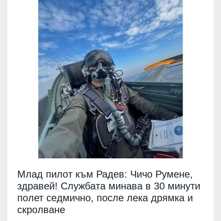
Млад пилот към Радев: Чичо Румене,
здравей! Службата минава в 30 минути
полет седмично, после лека дрямка и
скролване