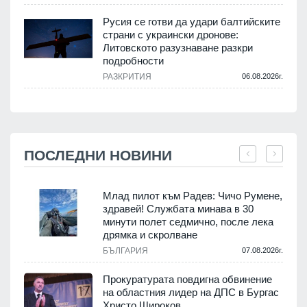
Русия се готви да удари балтийските
страни с украински дронове:
Литовското разузнаване разкри
подробности
РАЗКРИТИЯ
06.08.2026г.
ПОСЛЕДНИ НОВИНИ
Млад пилот към Радев: Чичо Румене,
здравей! Службата минава в 30
минути полет седмично, после лека
дрямка и скролване
.
БЪЛГАРИЯ
07.08.2026г.
а
Прокуратурата повдигна обвинение
на областния лидер на ДПС в Бургас
.
Христо Широков