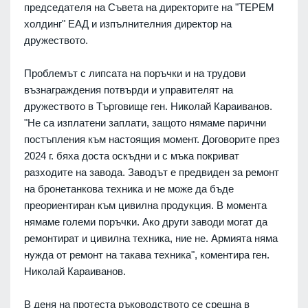
председателя на Съвета на директорите на "ТЕРЕМ
холдинг" ЕАД и изпълнителния директор на
дружеството.
Проблемът с липсата на поръчки и на трудови
възнаграждения потвърди и управителят на
дружеството в Търговище ген. Николай Караиванов.
"Не са изплатени заплати, защото нямаме парични
постъпления към настоящия момент. Договорите през
2024 г. бяха доста оскъдни и с мъка покриват
разходите на завода. Заводът е предвиден за ремонт
на бронетанкова техника и не може да бъде
преориентиран към цивилна продукция. В момента
нямаме големи поръчки. Ако други заводи могат да
ремонтират и цивилна техника, ние не. Армията няма
нужда от ремонт на такава техника", коментира ген.
Николай Караиванов.
В деня на протеста ръководството се срещна в