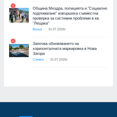
5
Община Мездра, полицията и "Социално
ите
подпомагане" извършиха съвместна
проверка за системни проблеми в кв.
11
"Лещака"
Враца
31.07.2026г.
6
Започва обновяването на
хоризонталната маркировка в Нова
12
Загора
Сливен
31.07.2026г.