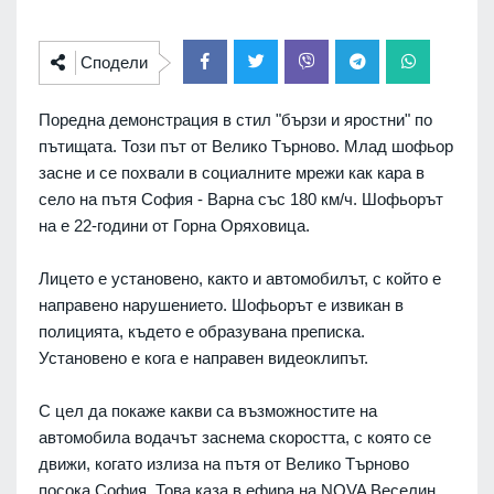
Сподели
Поредна демонстрация в стил "бързи и яростни" по
пътищата. Този път от Велико Търново. Млад шофьор
засне и се похвали в социалните мрежи как кара в
село на пътя София - Варна със 180 км/ч. Шофьорът
на е 22-години от Горна Оряховица.
Лицето е установено, както и автомобилът, с който е
направено нарушението. Шофьорът е извикан в
полицията, където е образувана преписка.
Установено е кога е направен видеоклипът.
С цел да покаже какви са възможностите на
автомобила водачът заснема скоростта, с която се
движи, когато излиза на пътя от Велико Търново
посока София. Това каза в ефира на NOVA Веселин