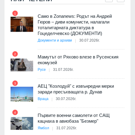
1
7
ала
Само в Zonanews: Родът на Андрей
о-
Гюров – диви комунисти, налагали
тоталитарната диктатура в
Гоцеделчевско (ДОКУМЕНТИ)
Документи и архиви
30.07.2026г.
8
а от
2
Мамутът от Ряхово влезе в Русенския
екомузей
Русе
31.07.2026г.
9
пост,
3
АЕЦ "Козлодуй" с извънредни мерки
заради пресъхващата р. Дунав
Враца
30.07.2026г.
4
елни
Първите военни самолети от САЩ
10
кацнаха в авиобаза "Безмер"
Ямбол
31.07.2026г.