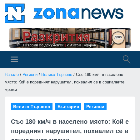
Начало
/
Региони
/
Велико Търново
/ Със 180 км/ч в населено
място: Кой е поредният нарушител, похвалил се в социалните
мрежи
Велико Търново
България
Региони
Със 180 км/ч в населено място: Кой е
поредният нарушител, похвалил се в