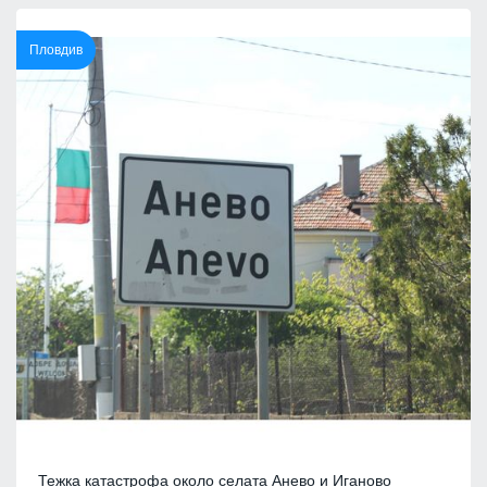
Пловдив
Тежка катастрофа около селата Анево и Иганово