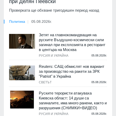
при Делян Пеевски
Проверката ще обхване тригодишен период назад
Политика
05.08.2026г.
Зетят на главнокомандващия на
руските Въздушно-космически сили
загинал при експлозията в ресторант
в центъра на Москва
РУСИЯ И УКРАЙНА
05.08.2026г.
Reuters: САЩ обмислят нов вариант
за производство на ракети за ЗРК
"Patriot" в Украйна
СВЕТЪТ
05.08.2026г.
Руските терористи атакуваха
Киевска област: 14 души са
загиналите, има много ранени, както и
разрушения (СНИМКИ+ВИДЕО)
РУСИЯ И УКРАЙНА
05.08.2026г.