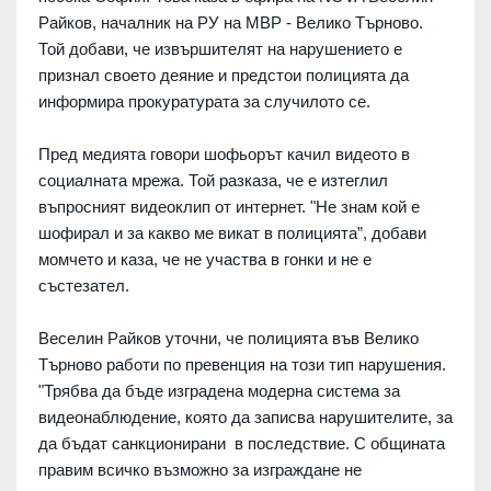
Райков, началник на РУ на МВР - Велико Търново.
Той добави, че извършителят на нарушението е
признал своето деяние и предстои полицията да
информира прокуратурата за случилото се.
Пред медията говори шофьорът качил видеото в
социалната мрежа. Той разказа, че е изтеглил
въпросният видеоклип от интернет. "Не знам кой е
шофирал и за какво ме викат в полицията”, добави
момчето и каза, че не участва в гонки и не е
състезател.
Веселин Райков уточни, че полицията във Велико
Търново работи по превенция на този тип нарушения.
"Трябва да бъде изградена модерна система за
видеонаблюдение, която да записва нарушителите, за
да бъдат санкционирани в последствие. С общината
правим всичко възможно за изграждане не