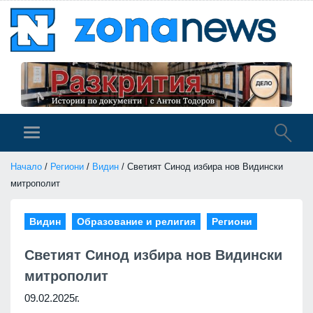
Начало
/
Региони
/
Видин
/ Светият Синод избира нов Видински
митрополит
Видин
Образование и религия
Региони
Светият Синод избира нов Видински
митрополит
09.02.2025г.