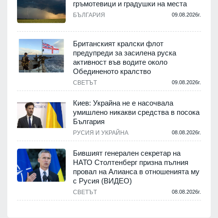
гръмотевици и градушки на места
БЪЛГАРИЯ
09.08.2026г.
Британският кралски флот
предупреди за засилена руска
активност във водите около
Обединеното кралство
СВЕТЪТ
09.08.2026г.
Киев: Украйна не е насочвала
умишлено никакви средства в посока
България
РУСИЯ И УКРАЙНА
08.08.2026г.
Бившият генерален секретар на
НАТО Столтенберг призна пълния
провал на Алианса в отношенията му
с Русия (ВИДЕО)
СВЕТЪТ
08.08.2026г.