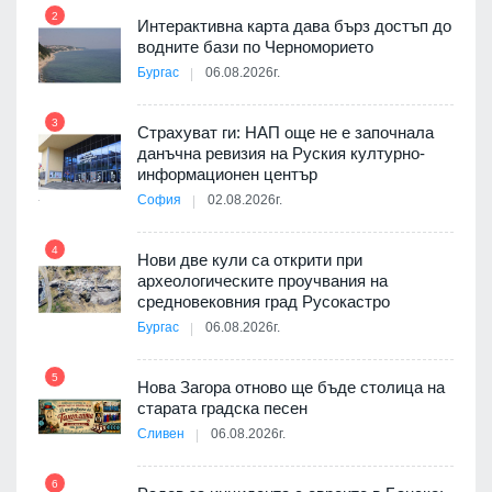
2
Интерактивна карта дава бърз достъп до
8
3D
водните бази по Черноморието
а към
Бургас
06.08.2026г.
3
Страхуват ги: НАП още не е започнала
данъчна ревизия на Руския културно-
9
ията
информационен център
та за
София
02.08.2026г.
4
Нови две кули са открити при
археологическите проучвания на
средновековния град Русокастро
10
път в
Бургас
06.08.2026г.
 4
5
Нова Загора отново ще бъде столица на
старата градска песен
Сливен
06.08.2026г.
11
 на
а, че
6
т