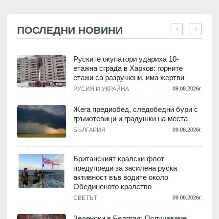
ПОСЛЕДНИ НОВИНИ
Руските окупатори удариха 10-
етажна сграда в Харков: горните
етажи са разрушени, има жертви
.
РУСИЯ И УКРАЙНА
09.08.2026г.
Жега предиобед, следобедни бури с
гръмотевици и градушки на места
.
БЪЛГАРИЯ
09.08.2026г.
Британският кралски флот
предупреди за засилена руска
активност във водите около
.
Обединеното кралство
СВЕТЪТ
09.08.2026г.
Зеленски в Белград: Получаваме