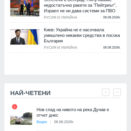
недостатъчно ракети за "Пейтриът",
.
Израел не ни дава системи за ПВО
РУСИЯ И УКРАЙНА
08.08.2026г.
м
Киев: Украйна не е насочвала
умишлено никакви средства в посока
България
.
РУСИЯ И УКРАЙНА
08.08.2026г.
НАЙ-ЧЕТЕНИ
1
7
Нов спад на нивото на река Дунав е
я
отчет днес
Видин
06.08.2026г.