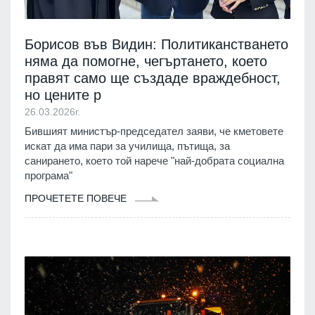
Борисов във Видин: Политиканстването
няма да помогне, чегъртането, което
правят само ще създаде враждебност,
но цените р
26.03.2026г.
Бившият министър-председател заяви, че кметовете
искат да има пари за училища, пътища, за
санирането, което той нарече "най-добрата социална
програма"
ПРОЧЕТЕТЕ ПОВЕЧЕ