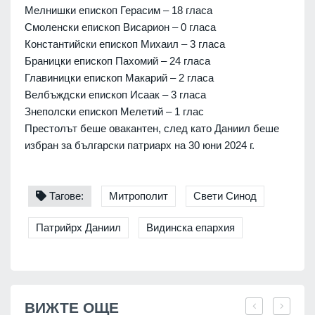
Мелнишки епископ Герасим – 18 гласа
Смоленски епископ Висарион – 0 гласа
Константийски епископ Михаил – 3 гласа
Браницки епископ Пахомий – 24 гласа
Главиницки епископ Макарий – 2 гласа
Велбъждски епископ Исаак – 3 гласа
Знеполски епископ Мелетий – 1 глас
Престолът беше овакантен, след като Даниил беше
избран за български патриарх на 30 юни 2024 г.
Тагове:
Митрополит
Свети Синод
Патрийрх Даниил
Видинска епархия
ВИЖТЕ ОЩЕ