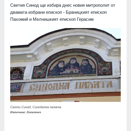
Светия Синод ще избира днес новия митрополит от
двамата избрани епископ - Браницкият епископ
Пахомий и Мелнишкият епископ Герасим
Свети Синод, Синодална палата
Източник: Zonanews