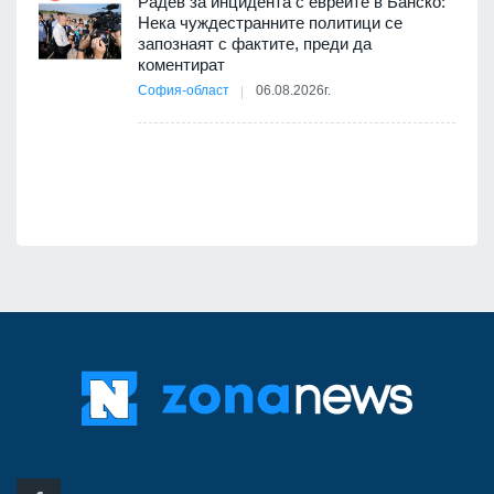
Радев за инцидента с евреите в Банско:
Нека чуждестранните политици се
запознаят с фактите, преди да
коментират
12
София-област
06.08.2026г.
оито
7