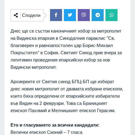
Сподели
Днес ще се състои каноничният избор за митрополит
на Видинска епархия в Синодалния параклис "Св.
благоверен и равноапостолен цар Борис-Михаил
Покръстител" в София. Светият Синод прие вчера за
легитимен проведения епархийски избор за нов
Видински митрополит.
Архиереите от Светия синод БПЦ-БП ще изберат
днес новия митрополит от двамата избрани епископи,
които бяха определени от епархийските избиратели
във Видин на 2 февруари. Това са Браницкият
епископ Пахомий и Мелнишкият епископ Герасим.
Ето и гласуването за всички кандидати:
Велички епископ Сионий – 7 гласа