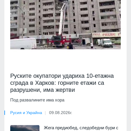
Руските окупатори удариха 10-етажна
сграда в Харков: горните етажи са
разрушени, има жертви
Под развалините има хора
Русия и Украйна
09.08.2026г.
Жега предиобед, следобедни бури с