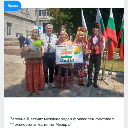
Враца
Започна Шестият международен фолклорен фестивал
"Фолклорната магия на Мездра"