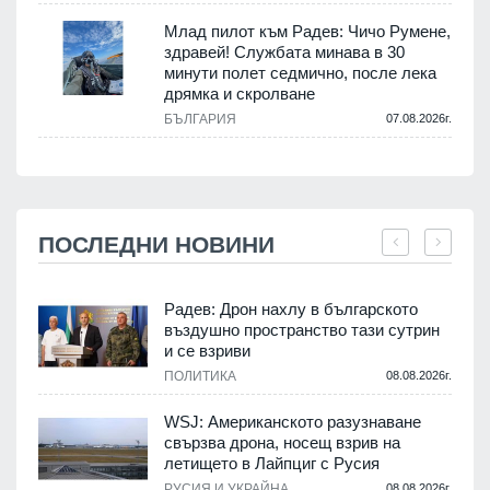
Млад пилот към Радев: Чичо Румене,
здравей! Службата минава в 30
минути полет седмично, после лека
дрямка и скролване
БЪЛГАРИЯ
07.08.2026г.
ПОСЛЕДНИ НОВИНИ
Радев: Дрон нахлу в българското
въздушно пространство тази сутрин
и се взриви
ПОЛИТИКА
08.08.2026г.
.
WSJ: Американското разузнаване
свързва дрона, носещ взрив на
летището в Лайпциг с Русия
.
РУСИЯ И УКРАЙНА
08.08.2026г.