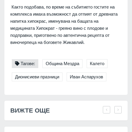
Както подобава, по време на събитието гостите на
комплекса имаха възможност да отпият от древната
напитка хипокрас, именувана на бащата на
медицината Хипократ - греяно вино с плодове и
подправки, приготвено по автентична рецепта от
виночерпеца на боговете Жикавлий.
Тагове:
Община Мездра
Калето
Дионисиеви празници
Иван Аспарухов
ВИЖТЕ ОЩЕ