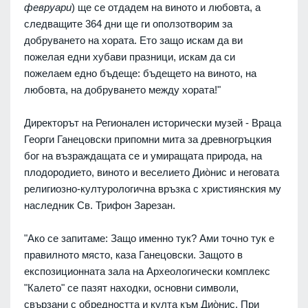
февруари
) ще се отдадем на виното и любовта, а
следващите 364 дни ще ги оползотворим за
добруването на хората. Ето защо искам да ви
пожелая едни хубави празници, искам да си
пожелаем едно бъдеще: бъдещето на виното, на
любовта, на добруването между хората!"
Директорът на Регионален исторически музей - Враца
Георги Ганецовски припомни мита за древногръцкия
бог на възраждащата се и умиращата природа, на
плодородието, виното и веселието Дио̀нис и неговата
религиозно-културологична връзка с християнския му
наследник Св. Трифон Зарезан.
"Ако се запитаме: Защо именно тук? Ами точно тук е
правилното място, каза Ганецовски. Защото в
експозиционната зала на Археологически комплекс
"Калето" се пазят находки, основни символи,
свързани с обредността и култа към Дио̀нис. При