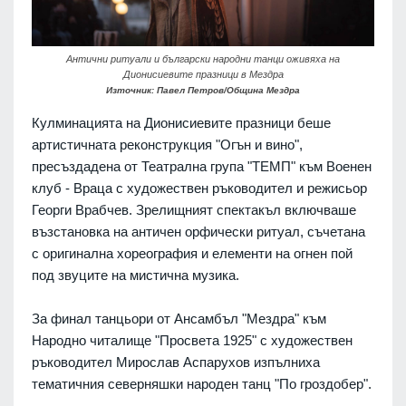
Антични ритуали и български народни танци оживяха на
Дионисиевите празници в Мездра
Източник: Павел Петров/Община Мездра
Кулминацията на Дионисиевите празници беше
артистичната реконструкция "Огън и вино",
пресъздадена от Театрална група "ТЕМП" към Военен
клуб - Враца с художествен ръководител и режисьор
Георги Врабчев. Зрелищният спектакъл включваше
възстановка на античен орфически ритуал, съчетана
с оригинална хореография и елементи на огнен пой
под звуците на мистична музика.
За финал танцьори от Ансамбъл "Мездра" към
Народно читалище "Просвета 1925" с художествен
ръководител Мирослав Аспарухов изпълниха
тематичния северняшки народен танц "По гроздобер".