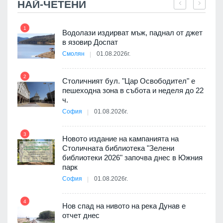
НАЙ-ЧЕТЕНИ
1
7
оведе
Водолази издирват мъж, паднал от джет
АЕЦ
в язовир Доспат
Смолян
01.08.2026г.
2
8
Столичният бул. "Цар Освободител" е
пешеходна зона в събота и неделя до 22
я
ч.
София
01.08.2026г.
9
3
Новото издание на кампанията на
 няма
Столичната библиотека "Зелени
0 до
библиотеки 2026" започва днес в Южния
парк
София
01.08.2026г.
10
4
3D
Нов спад на нивото на река Дунав е
а към
отчет днес