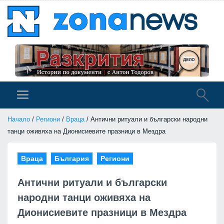
Начало
/
Региони
/
Враца
/ Антични ритуали и български народни
танци оживяха на Дионисиевите празници в Мездра
Враца
България
Региони
Антични ритуали и български
народни танци оживяха на
Дионисиевите празници в Мездра