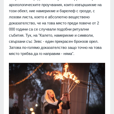
археологическите проучвания, които извършихме на
този обект, ние намерихме и барелеф с грозде, с
лозови листа, което е абсолютно веществено
доказателство, че на това място преди повече от 2
000 години са се случвали подобни ритуални
събития. Тук, на "Калето, намерихме и символи,
свързани със Зевс - един прекрасен бронзов орел.
Затова по-голямо доказателство защо точно на това
място трябва да го направим - няма".