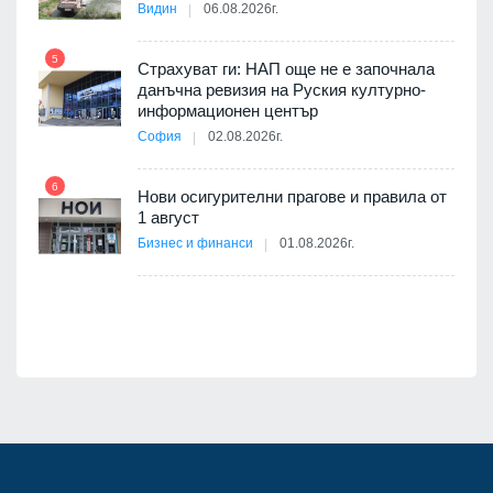
Видин
06.08.2026г.
11
5
Страхуват ги: НАП още не е започнала
ията
данъчна ревизия на Руския културно-
та за
информационен център
София
02.08.2026г.
12
6
Нови осигурителни прагове и правила от
ско:
1 август
Бизнес и финанси
01.08.2026г.