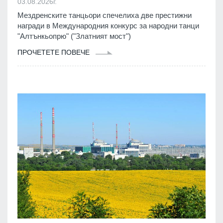
03.08.2026г.
Мездренските танцьори спечелиха две престижни
награди в Международния конкурс за народни танци
"Алтънкьопрю" ("Златният мост")
ПРОЧЕТЕТЕ ПОВЕЧЕ