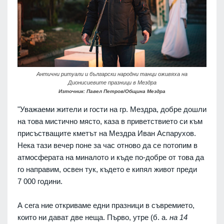
Антични ритуали и български народни танци оживяха на
Дионисиевите празници в Мездра
Източник: Павел Петров/Община Мездра
"Уважаеми жители и гости на гр. Мездра, добре дошли
на това мистично място, каза в приветствието си към
присъстващите кметът на Мездра Иван Аспарухов.
Нека тази вечер поне за час отново да се потопим в
атмосферата на миналото и къде по-добре от това да
го направим, освен тук, където е кипял живот преди
7 000 години.
А сега ние откриваме едни празници в съвремието,
които ни дават две неща. Първо, утре (б. а.
на 14