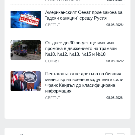
Американският Сенат прие закона за
"адски санкции" срещу Русия
СВЕТЪТ
08.08.2026г.
.
От днес до 30 август ще има има
промяна в движението на трамваи
№10, №12, №13, №15 и №18
т
СОФИЯ
08.08.2026г.
.
Пентагонът отне достъпа на бившия
министър на военновъздушните сили
Франк Кендъл до класифицирана
информация
СВЕТЪТ
08.08.2026г.
.