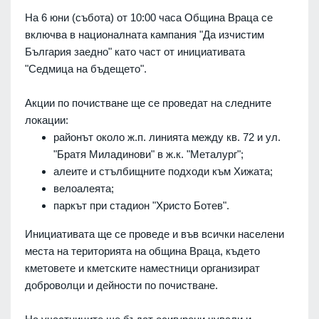
На 6 юни (събота) от 10:00 часа Община Враца се
включва в националната кампания "Да изчистим
България заедно" като част от инициативата
"Седмица на бъдещето".
Акции по почистване ще се проведат на следните
локации:
районът около ж.п. линията между кв. 72 и ул.
"Братя Миладинови" в ж.к. "Металург";
алеите и стълбищните подходи към Хижата;
велоалеята;
паркът при стадион "Христо Ботев".
Инициативата ще се проведе и във всички населени
места на територията на община Враца, където
кметовете и кметските наместници организират
доброволци и дейности по почистване.