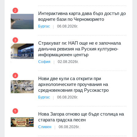
2
Интерактивна карта дава бърз достъп до
8
3D
водните бази по Черноморието
а към
Бургас
06.08.2026г.
3
Страхуват ги: НАП още не е започнала
данъчна ревизия на Руския културно-
9
ията
информационен център
та за
София
02.08.2026г.
4
Нови две кули са открити при
археологическите проучвания на
10
 на
средновековния град Русокастро
а, че
Бургас
06.08.2026г.
т
5
Нова Загора отново ще бъде столица на
старата градска песен
11
Сливен
06.08.2026г.