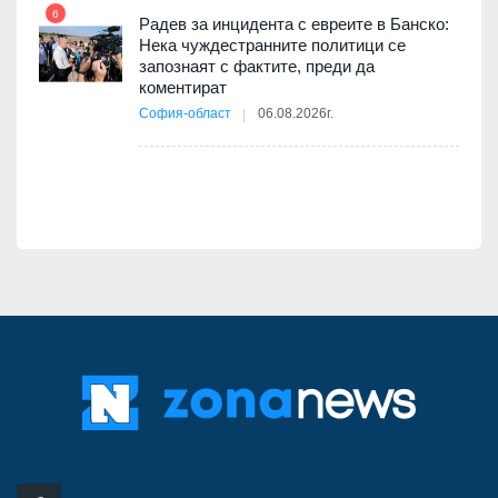
път в
6
 4
Радев за инцидента с евреите в Банско:
Нека чуждестранните политици се
запознаят с фактите, преди да
коментират
12
София-област
06.08.2026г.
д-р