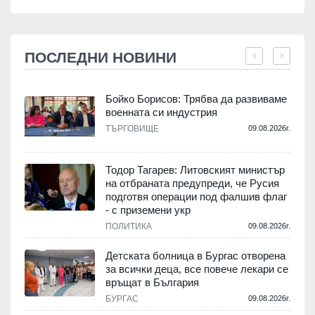
ПОСЛЕДНИ НОВИНИ
Бойко Борисов: Трябва да развиваме
военната си индустрия
.
ТЪРГОВИЩЕ
09.08.2026г.
Тодор Тагарев: Литовският министър
на отбраната предупреди, че Русия
т
подготвя операции под фалшив флаг
- с приземени укр
.
ПОЛИТИКА
09.08.2026г.
,
Детската болница в Бургас отворена
за всички деца, все повече лекари се
връщат в България
.
БУРГАС
09.08.2026г.