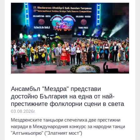
Ансамбъл "Мездра" представи
достойно България на една от най-
престижните фолклорни сцени в света
03.08.2026г.
Мездренските танцьори спечелиха две престижни
награди в Международния конкурс за народни танци
"Алтънкьопрю" ("Златният мост")