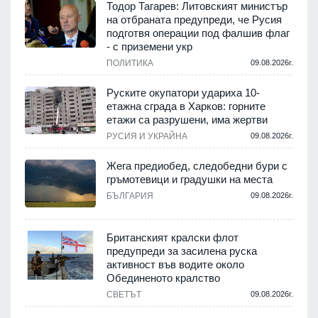
Тодор Тагарев: Литовският министър
на отбраната предупреди, че Русия
подготвя операции под фалшив флаг
- с приземени укр
ПОЛИТИКА
09.08.2026г.
Руските окупатори удариха 10-
етажна сграда в Харков: горните
етажи са разрушени, има жертви
РУСИЯ И УКРАЙНА
09.08.2026г.
Жега предиобед, следобедни бури с
гръмотевици и градушки на места
БЪЛГАРИЯ
09.08.2026г.
Британският кралски флот
предупреди за засилена руска
активност във водите около
Обединеното кралство
СВЕТЪТ
09.08.2026г.