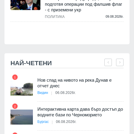
подготвя операции под фалшив флаг
- с приземени укр
.
ПОЛИТИКА
09.08.2026г.
НАЙ-ЧЕТЕНИ
1
7
Нов спад на нивото на река Дунав е
я
отчет днес
Видин
06.08.2026г.
2
Интерактивна карта дава бърз достъп до
8
 на
водните бази по Черноморието
а, че
Бургас
06.08.2026г.
т