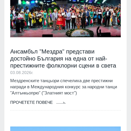
Ансамбъл "Мездра" представи
достойно България на една от най-
престижните фолклорни сцени в света
03.08.2026г.
Мездренските танцьори спечелиха две престижни
награди в Международния конкурс за народни танци
"Алтънкьопрю" ("Златният мост")
ПРОЧЕТЕТЕ ПОВЕЧЕ