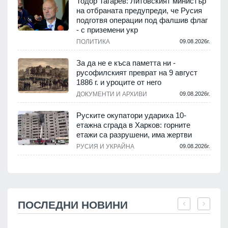
Тодор Тагарев: Литовският министър
на отбраната предупреди, че Русия
подготвя операции под фалшив флаг
- с приземени укр
ПОЛИТИКА
09.08.2026г.
За да не е къса паметта ни -
русофилският преврат на 9 август
1886 г. и уроците от него
ДОКУМЕНТИ И АРХИВИ
09.08.2026г.
Руските окупатори удариха 10-
етажна сграда в Харков: горните
етажи са разрушени, има жертви
РУСИЯ И УКРАЙНА
09.08.2026г.
ПОСЛЕДНИ НОВИНИ