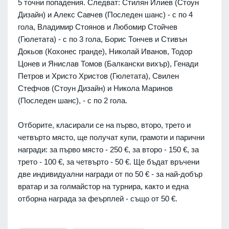
5 точни попадения. Следват: Стилян Илиев (Стоун
Дизайн) и Алекс Савчев (Последен шанс) - с по 4
гола, Владимир Стоянов и Любомир Стойчев
(Гюлетата) - с по 3 гола, Борис Тончев и Стивън
Докьов (Кохонес гранде), Николай Иванов, Тодор
Цонев и Янислав Томов (Балкански вихър), Генади
Петров и Христо Христов (Гюлетата), Свилен
Стефчов (Стоун Дизайн) и Никола Маринов
(Последен шанс), - с по 2 гола.
Отборите, класирали се на първо, второ, трето и
четвърто място, ще получат купи, грамоти и парични
награди: за първо място - 250 €, за второ - 150 €, за
трето - 100 €, за четвърто - 50 €. Ще бъдат връчени
две индивидуални награди от по 50 € - за най-добър
вратар и за голмайстор на турнира, както и една
отборна награда за феърплей - също от 50 €.