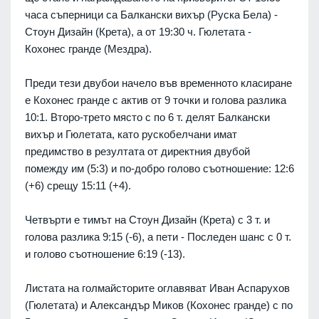
часа съперници са Балкански вихър (Руска Бела) -
Стоун Дизайн (Крета), а от 19:30 ч. Гюлетата -
Кохонес гранде (Мездра).
Преди тези двубои начело във временното класиране
е Кохонес гранде с актив от 9 точки и голова разлика
10:1. Второ-трето място с по 6 т. делят Балкански
вихър и Гюлетата, като рускобелчани имат
предимство в резултата от директния двубой
помежду им (5:3) и по-добро голово съотношение: 12:6
(+6) срещу 15:11 (+4).
Четвърти е тимът на Стоун Дизайн (Крета) с 3 т. и
голова разлика 9:15 (-6), а пети - Последен шанс с 0 т.
и голово съотношение 6:19 (-13).
Листата на голмайсторите оглавяват Иван Аспарухов
(Гюлетата) и Александър Миков (Кохонес гранде) с по