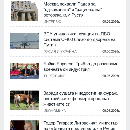
Москва похвали Радев за
"сдържаната" и "рационална"
реторика към Русия
.
ИНТЕРВЮ
09.08.2026г.
ВСУ унищожиха позиция на ПВО
система С-400 близо до двореца на
Путин
.
РУСИЯ И УКРАЙНА
09.08.2026г.
Бойко Борисов: Трябва да развиваме
военната си индустрия
ТЪРГОВИЩЕ
09.08.2026г.
.
Заради сушата и недостиг на фураж,
и
австрийските фермери продават
животните си
ИКОНОМИКА
09.08.2026г.
.
Тодор Тагарев: Литовският министър
на отбраната предупреди, че Русия