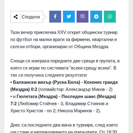
Сподели
Тази вечер приключва XXV открит общински турнир
по футбол на малки врати за фирмени, квартални и
селски отбори, организиран от Община Мездра.
Снощи се изиграха поредните две срещи в групата, в
която се играе по системата "всеки срещу всеки". В
тях се получиха следните резултати:
•
Балкански вихър (Руска Бела) - Кохонес гранде
(Мездра) 0:2
(голмайстор: Александър Миков - 2)
• и
Гюлетата (Мездра) - Последен шанс (Мездра)
7:2
(Любомир Стойчев - 3, Владимир Стоянов и
Христо Христов - по 2; Никола Маринов - 2).
Днес са последните два мача в турнира, след които
ще стане и награждаването на призьорите. От 18:30