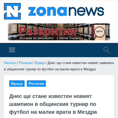
Начало
/
Региони
/
Враца
/ Днес ще стане известен новият шампион
в общинския турнир по футбол на малки врати в Мездра
Враца
Региони
Днес ще стане известен новият
шампион в общинския турнир по
футбол на малки врати в Мездра