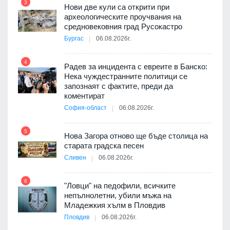
3
Нови две кули са открити при
археологическите проучвания на
9
средновековния град Русокастро
ията
Бургас
06.08.2026г.
та за
4
Радев за инцидента с евреите в Банско:
Нека чуждестранните политици се
10
запознаят с фактите, преди да
3D
коментират
а към
София-област
06.08.2026г.
5
Нова Загора отново ще бъде столица на
старата градска песен
11
оито
Сливен
06.08.2026г.
7
6
"Ловци" на педофили, всичките
непълнолетни, убили мъжа на
12
Младежкия хълм в Пловдив
бва
Пловдив
06.08.2026г.