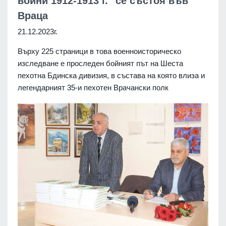
войни 1912-1913 г." се състоя във
Враца
21.12.2023г.
Върху 225 страници в това военноисторическо
изследване е проследен бойният път на Шеста
пехотна Бдинска дивизия, в състава на която влиза и
легендарният 35-и пехотен Врачански полк