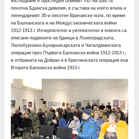
изследване е проследен бойният път на Шеста
пехотна Бдинска дивизия, в състава на която влиза и
легендарният 35-и пехотен Врачански полк, по време
на Балканската и на Междусъюзническата войни
1912-1913 г. Изчерпателно и увлекателно в книгата са
описани подвизите на бдинци в Лозенградската,
Люлебургазко-Бунархисарската и Чаталджанската
операции през Първата Балканска война 1912-1913 г.,
в отбраната на Дойран и в Кресненската операция във
Втората Балканска война 1913 г.