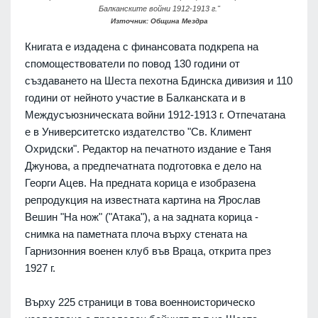
Балканските войни 1912-1913 г."
Източник: Община Мездра
Книгата е издадена с финансовата подкрепа на
спомоществователи по повод 130 години от
създаването на Шеста пехотна Бдинска дивизия и 110
години от нейното участие в Балканската и в
Междусъюзническата войни 1912-1913 г. Отпечатана
е в Университетско издателство "Св. Климент
Охридски". Редактор на печатното издание е Таня
Джунова, а предпечатната подготовка е дело на
Георги Ацев. На предната корица е изобразена
репродукция на известната картина на Ярослав
Вешин "На нож" ("Атака"), а на задната корица -
снимка на паметната плоча върху стената на
Гарнизонния военен клуб във Враца, открита през
1927 г.
Върху 225 страници в това военноисторическо