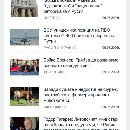
Москва похвали Радев за
"сдържаната" и "рационална"
реторика към Русия
.
ИНТЕРВЮ
09.08.2026г.
ВСУ унищожиха позиция на ПВО
система С-400 близо до двореца на
Путин
.
РУСИЯ И УКРАЙНА
09.08.2026г.
Бойко Борисов: Трябва да развиваме
военната си индустрия
ТЪРГОВИЩЕ
09.08.2026г.
.
Заради сушата и недостиг на фураж,
и
австрийските фермери продават
животните си
ИКОНОМИКА
09.08.2026г.
.
Тодор Тагарев: Литовският министър
на отбраната предупреди, че Русия