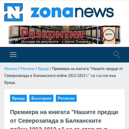
Начало
/
Региони
/
Враца
/ Премиера на книгата "Нашите предци от
Северозапада в Балканските войни 1912-1913 г." се състоя във
Враца
Враца
България
Региони
Премиера на книгата "Нашите предци
от Северозапада в Балканските