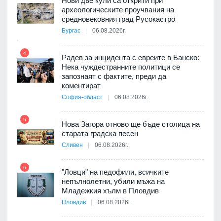
Нови две кули са открити при
археологическите проучвания на
9
средновековния град Русокастро
ията
Бургас
06.08.2026г.
та за
4
Радев за инцидента с евреите в Банско:
Нека чуждестранните политици се
10
запознаят с фактите, преди да
3D
коментират
а към
София-област
06.08.2026г.
5
Нова Загора отново ще бъде столица на
старата градска песен
11
оито
Сливен
06.08.2026г.
7
6
"Ловци" на педофили, всичките
непълнолетни, убили мъжа на
12
Младежкия хълм в Пловдив
бва
Пловдив
06.08.2026г.