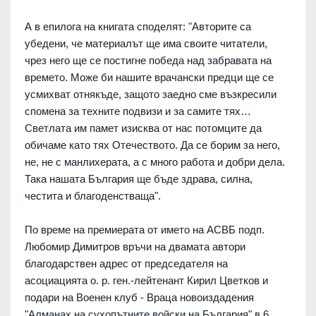
А в епилога на книгата споделят: "Авторите са
убедени, че материалът ще има своите читатели,
чрез него ще се постигне победа над забравата на
времето. Може би нашите врачански предци ще се
усмихват отнякъде, защото заедно сме възкресили
спомена за техните подвизи и за самите тях…
Светлата им памет изисква от нас потомците да
обичаме като тях Отечеството. Да се борим за него,
не, не с манлихерата, а с много работа и добри дела.
Така нашата България ще бъде здрава, силна,
честита и благоденстваща".
По време на премиерата от името на АСВБ подп.
Любомир Димитров връчи на двамата автори
благодарствен адрес от председателя на
асоциацията о. р. ген.-лейтенант Кирил Цветков и
подари на Военен клуб - Враца новоиздадения
"Алманах на сухопътните войски на България" в 6