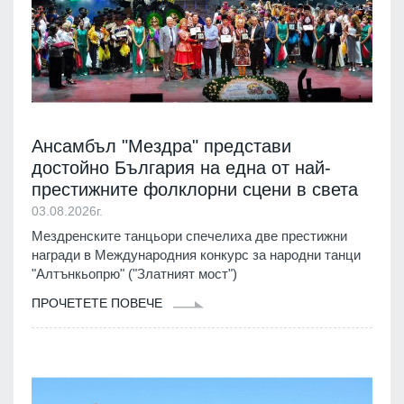
Ансамбъл "Мездра" представи
достойно България на една от най-
престижните фолклорни сцени в света
03.08.2026г.
Мездренските танцьори спечелиха две престижни
награди в Международния конкурс за народни танци
"Алтънкьопрю" ("Златният мост")
ПРОЧЕТЕТЕ ПОВЕЧЕ