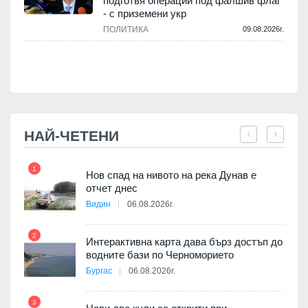
подготвя операции под фалшив флаг
- с приземени укр
.
ПОЛИТИКА
09.08.2026г.
НАЙ-ЧЕТЕНИ
1
7
Нов спад на нивото на река Дунав е
я
отчет днес
Видин
06.08.2026г.
2
Интерактивна карта дава бърз достъп до
8
 на
водните бази по Черноморието
а, че
Бургас
06.08.2026г.
т
3