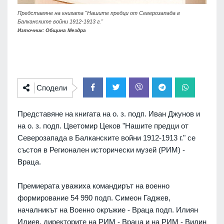
Представяне на книгата "Нашите предци от Северозапада в
Балканските войни 1912-1913 г."
Източник: Община Мездра
Сподели
Представяне на книгата на о. з. подп. Иван Джунов и
на о. з. подп. Цветомир Цеков "Нашите предци от
Северозапада в Балканските войни 1912-1913 г." се
състоя в Регионален исторически музей (РИМ) -
Враца.
Премиерата уважиха командирът на военно
формирование 54 990 подп. Симеон Гаджев,
началникът на Военно окръжие - Враца подп. Илиян
Илиев, директорите на РИМ - Враца и на РИМ - Видин