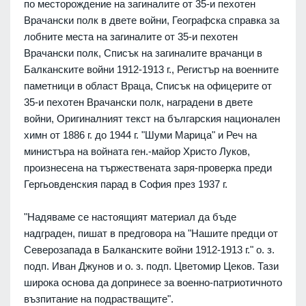
по месторождение на загиналите от 35-и пехотен
Врачански полк в двете войни, Географска справка за
лобните места на загиналите от 35-и пехотен
Врачански полк, Списък на загиналите врачанци в
Балканските войни 1912-1913 г., Регистър на военните
паметници в област Враца, Списък на офицерите от
35-и пехотен Врачански полк, наградени в двете
войни, Оригиналният текст на българския национален
химн от 1886 г. до 1944 г. "Шуми Марица" и Реч на
министъра на войната ген.-майор Христо Луков,
произнесена на тържествената заря-проверка преди
Гергьовденския парад в София през 1937 г.
"Надяваме се настоящият материал да бъде
надграден, пишат в предговора на "Нашите предци от
Северозапада в Балканските войни 1912-1913 г." о. з.
подп. Иван Джунов и о. з. подп. Цветомир Цеков. Тази
широка основа да допринесе за военно-патриотичното
възпитание на подрастващите".