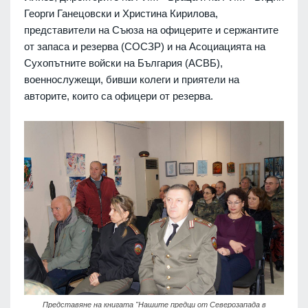
Георги Ганецовски и Христина Кирилова,
представители на Съюза на офицерите и сержантите
от запаса и резерва (СОСЗР) и на Асоциацията на
Сухопътните войски на България (АСВБ),
военнослужещи, бивши колеги и приятели на
авторите, които са офицери от резерва.
Представяне на книгата "Нашите предци от Северозапада в