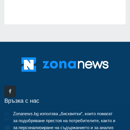
Връзка с нас
Zonanews.bg използва „бисквитки“, които помагат
Контакти
за подобряване престоя на потребителите, както и
за персонализиране на съдържанието и за анализ
info@zonanews.bg