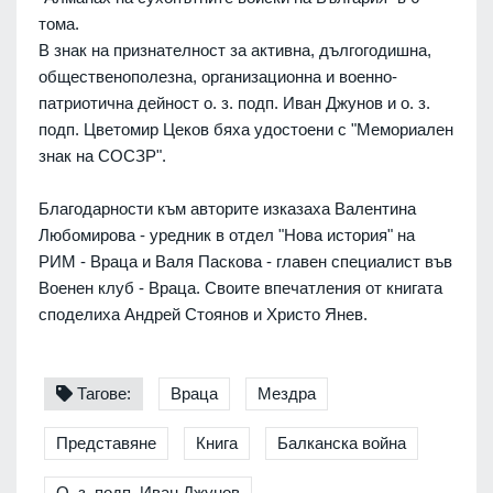
тома.
В знак на признателност за активна, дългогодишна,
общественополезна, организационна и военно-
патриотична дейност о. з. подп. Иван Джунов и о. з.
подп. Цветомир Цеков бяха удостоени с "Мемориален
знак на СОСЗР".
Благодарности към авторите изказаха Валентина
Любомирова - уредник в отдел "Нова история" на
РИМ - Враца и Валя Паскова - главен специалист във
Военен клуб - Враца. Своите впечатления от книгата
споделиха Андрей Стоянов и Христо Янев.
Тагове:
Враца
Мездра
Представяне
Книга
Балканска война
О. з. подп. Иван Джунов