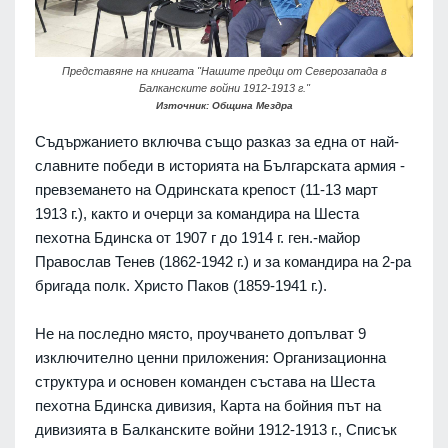
Представяне на книгата "Нашите предци от Северозапада в
Балканските войни 1912-1913 г."
Източник: Община Мездра
Съдържанието включва също разказ за една от най-
славните победи в историята на Българската армия -
превземането на Одринската крепост (11-13 март
1913 г.), както и очерци за командира на Шеста
пехотна Бдинска от 1907 г до 1914 г. ген.-майор
Православ Тенев (1862-1942 г.) и за командира на 2-ра
бригада полк. Христо Паков (1859-1941 г.).
Не на последно място, проучването допълват 9
изключително ценни приложения: Организационна
структура и основен команден състава на Шеста
пехотна Бдинска дивизия, Карта на бойния път на
дивизията в Балканските войни 1912-1913 г., Списък