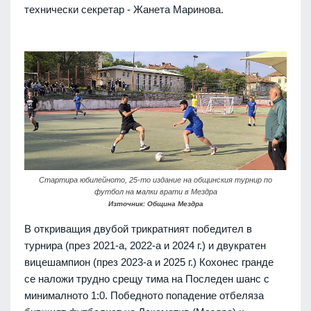
технически секретар - Жанета Маринова.
Стартира юбилейното, 25-то издание на общинския турнир по
футбол на малки врати в Мездра
Източник: Община Мездра
В откриващия двубой трикратният победител в
турнира (през 2021-а, 2022-а и 2024 г.) и двукратен
вицешампион (през 2023-а и 2025 г.) Кохонес гранде
се наложи трудно срещу тима на Последен шанс с
минималното 1:0. Победното попадение отбеляза