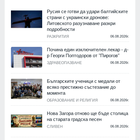
Русия се готви да удари балтийските
страни с украински дронове:
Литовското разузнаване разкри
подробности
.
РАЗКРИТИЯ
06.08.2026г.
Почина един изключителен лекар - д-
р Георги Поптодоров от "Пирогов"
.
ЗДРАВЕОПАЗВАНЕ
06.08.2026г.
,
Българските ученици с медали от
о
всяко престижно състезание до
момента
.
ОБРАЗОВАНИЕ И РЕЛИГИЯ
06.08.2026г.
Нова Загора отново ще бъде столица
на старата градска песен
СЛИВЕН
06.08.2026г.
.