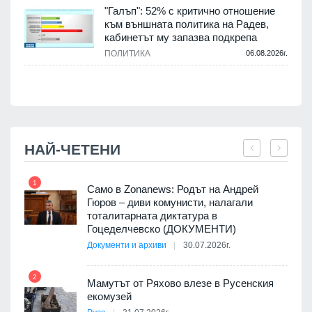
"Галъп": 52% с критично отношение
и
към външната политика на Радев,
а
кабинетът му запазва подкрепа
ПОЛИТИКА
06.08.2026г.
.
НАЙ-ЧЕТЕНИ
1
7
ала
Само в Zonanews: Родът на Андрей
о-
Гюров – диви комунисти, налагали
тоталитарната диктатура в
Гоцеделчевско (ДОКУМЕНТИ)
Документи и архиви
30.07.2026г.
8
а от
2
Мамутът от Ряхово влезе в Русенския
екомузей