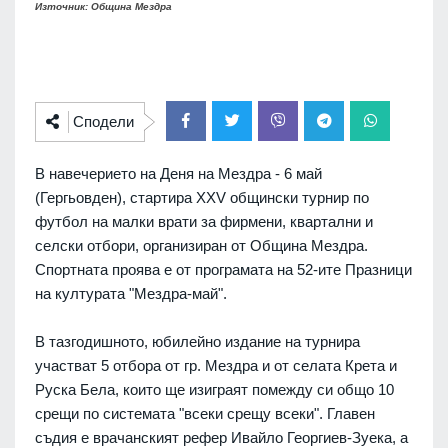
Източник: Община Мездра
Сподели
В навечерието на Деня на Мездра - 6 май
(Гергьовден), стартира XXV общински турнир по
футбол на малки врати за фирмени, квартални и
селски отбори, организиран от Община Мездра.
Спортната проява е от програмата на 52-ите Празници
на културата "Мездра-май".
В тазгодишното, юбилейно издание на турнира
участват 5 отборa от гр. Мездра и от селата Крета и
Руска Бела, които ще изиграят помежду си общо 10
срещи по системата "всеки срещу всеки". Главен
съдия е врачанският рефер Ивайло Георгиев-Зуека, а