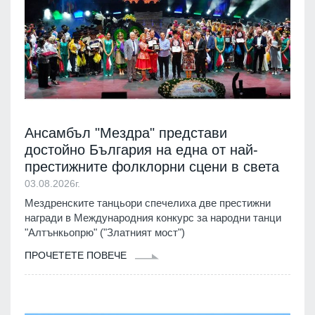
Ансамбъл "Мездра" представи
достойно България на една от най-
престижните фолклорни сцени в света
03.08.2026г.
Мездренските танцьори спечелиха две престижни
награди в Международния конкурс за народни танци
"Алтънкьопрю" ("Златният мост")
ПРОЧЕТЕТЕ ПОВЕЧЕ