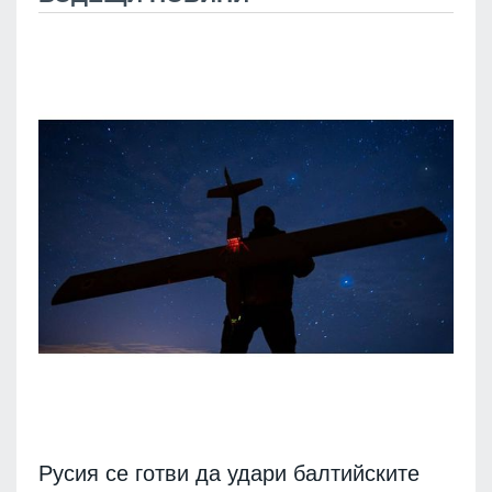
Русия се готви да удари балтийските