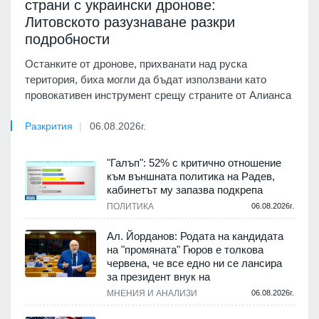
страни с украински дронове:
Литовското разузнаване разкри
подробности
Останките от дронове, прихванати над руска
територия, биха могли да бъдат използвани като
провокативен инструмент срещу страните от Алианса
Разкрития
06.08.2026г.
"Галъп": 52% с критично отношение
към външната политика на Радев,
кабинетът му запазва подкрепа
ПОЛИТИКА
06.08.2026г.
Ал. Йорданов: Родата на кандидата
на "промяната" Гюров е толкова
червена, че все едно ни се лансира
за президент внук на
МНЕНИЯ И АНАЛИЗИ
06.08.2026г.