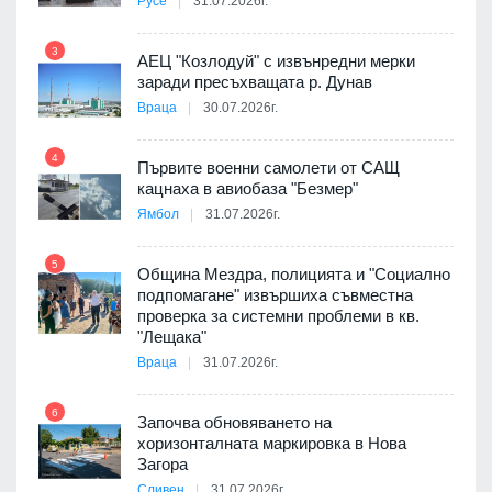
Русе
31.07.2026г.
9
пост,
3
АЕЦ "Козлодуй" с извънредни мерки
заради пресъхващата р. Дунав
Враца
30.07.2026г.
4
елни
Първите военни самолети от САЩ
10
кацнаха в авиобаза "Безмер"
Ямбол
31.07.2026г.
5
Община Мездра, полицията и "Социално
ите
подпомагане" извършиха съвместна
проверка за системни проблеми в кв.
11
"Лещака"
Враца
31.07.2026г.
6
Започва обновяването на
хоризонталната маркировка в Нова
12
Загора
Сливен
31.07.2026г.