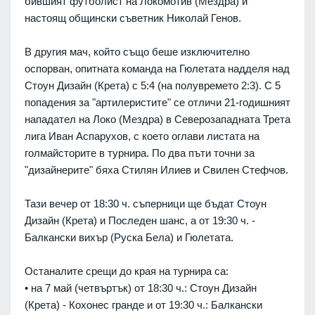
бившият футболист на Локомотив (Мездра) и
настоящ общински съветник Николай Генов.
В другия мач, който също беше изключително
оспорван, опитната команда на Гюлетата надделя над
Стоун Дизайн (Крета) с 5:4 (на полувремето 2:3). С 5
попадения за "артилеристите" се отличи 21-годишният
нападател на Локо (Мездра) в Северозападната Трета
лига Иван Аспарухов, с което оглави листата на
голмайсторите в турнира. По два пъти точни за
"дизайнерите" бяха Стилян Илиев и Свилен Стефчов.
Тази вечер от 18:30 ч. съперници ще бъдат Стоун
Дизайн (Крета) и Последен шанс, а от 19:30 ч. -
Балкански вихър (Руска Бела) и Гюлетата.
Останалите срещи до края на турнира са:
• на 7 май (четвъртък) от 18:30 ч.: Стоун Дизайн
(Крета) - Кохонес гранде и от 19:30 ч.: Балкански