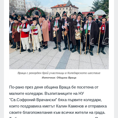
Враца с рекорден брой участници в Коледарското шествие
Източник: Община Враца
По-рано през деня община Враца бе посетена от
малките коледари. Възпитаниците на НУ
"Св.Софроний Врачански” бяха първите коледари,
които поздравиха кметът Калин Каменов и отправиха
своите благопожелания към всички жители на града.