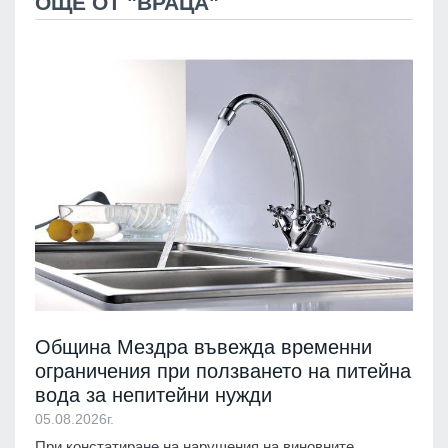
ОЩЕ ОТ "ВРАЦА"
Община Мездра въвежда временни
ограничения при ползването на питейна
вода за непитейни нужди
05.08.2026г.
При констатиране на нарушения на виновните