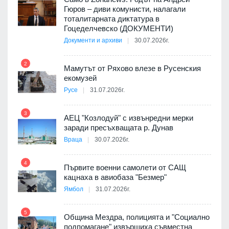
о-
Гюров – диви комунисти, налагали
тоталитарната диктатура в
Гоцеделчевско (ДОКУМЕНТИ)
Документи и архиви
30.07.2026г.
8
а от
2
Мамутът от Ряхово влезе в Русенския
екомузей
Русе
31.07.2026г.
9
пост,
3
АЕЦ "Козлодуй" с извънредни мерки
заради пресъхващата р. Дунав
Враца
30.07.2026г.
4
елни
Първите военни самолети от САЩ
10
кацнаха в авиобаза "Безмер"
Ямбол
31.07.2026г.
5
Община Мездра, полицията и "Социално
ите
подпомагане" извършиха съвместна