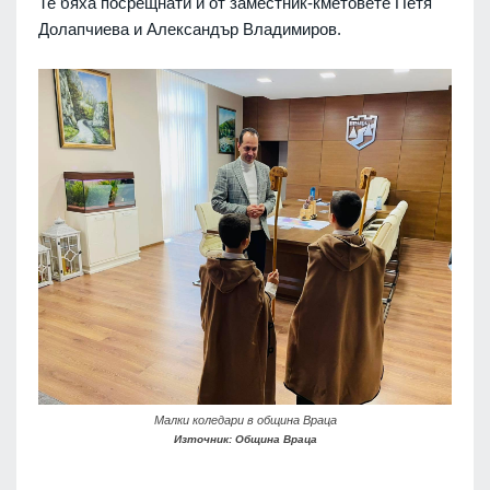
Те бяха посрещнати и от заместник-кметовете Петя
Долапчиева и Александър Владимиров.
Малки коледари в община Враца
Източник: Община Враца