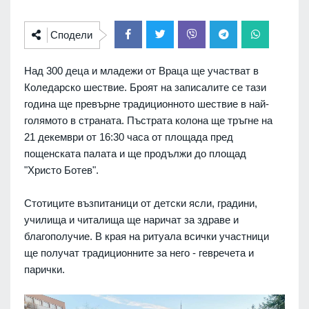
Сподели
Над 300 деца и младежи от Враца ще участват в
Коледарско шествие. Броят на записалите се тази
година ще превърне традиционното шествие в най-
голямото в страната.
Пъстрата колона ще тръгне на
21 декември от 16:30 часа от площада пред
пощенската палата и ще продължи до площад
"Христо Ботев".
Стотиците възпитаници от детски ясли, градини,
училища и читалища ще наричат за здраве и
благополучие.
В края на ритуала всички участници
ще получат традиционните за него - гевречета и
парички.