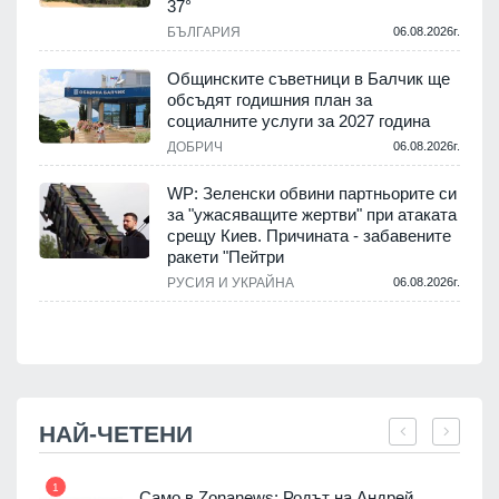
37°
БЪЛГАРИЯ
06.08.2026г.
а
Общинските съветници в Балчик ще
обсъдят годишния план за
социалните услуги за 2027 година
.
ДОБРИЧ
06.08.2026г.
WP: Зеленски обвини партньорите си
е
за "ужасяващите жертви" при атаката
срещу Киев. Причината - забавените
ракети "Пейтри
.
РУСИЯ И УКРАЙНА
06.08.2026г.
НАЙ-ЧЕТЕНИ
1
7
ала
Само в Zonanews: Родът на Андрей