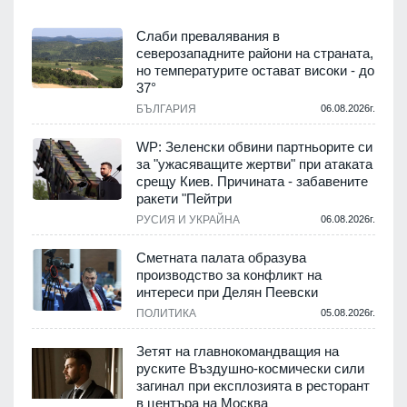
Слаби превалявания в
северозападните райони на страната,
но температурите остават високи - до
37°
БЪЛГАРИЯ
06.08.2026г.
WP: Зеленски обвини партньорите си
за "ужасяващите жертви" при атаката
срещу Киев. Причината - забавените
ракети "Пейтри
РУСИЯ И УКРАЙНА
06.08.2026г.
Сметната палата образува
производство за конфликт на
интереси при Делян Пеевски
ПОЛИТИКА
05.08.2026г.
Зетят на главнокомандващия на
руските Въздушно-космически сили
загинал при експлозията в ресторант
в центъра на Москва