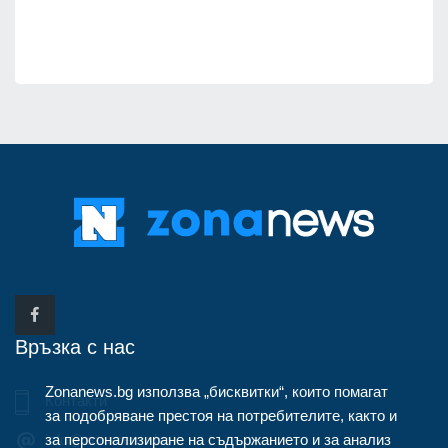
Връзка с нас
Zonanews.bg използва „бисквитки“, които помагат
Контакти
за подобряване престоя на потребителите, както и
за персонализиране на съдържанието и за анализ
info@zonanews.bg