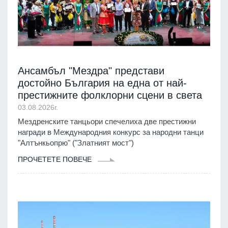
Ансамбъл "Мездра" представи
достойно България на една от най-
престижните фолклорни сцени в света
03.08.2026г.
Мездренските танцьори спечелиха две престижни
награди в Международния конкурс за народни танци
"Алтънкьопрю" ("Златният мост")
ПРОЧЕТЕТЕ ПОВЕЧЕ