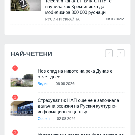
Telegram каналът "ВЧК-ОГПУ" е
научила как Кремъл иска да
мобилизира 800 000 руснаци
.
РУСИЯ И УКРАЙНА
08.08.2026г.
НАЙ-ЧЕТЕНИ
1
7
3D
Нов спад на нивото на река Дунав е
а към
отчет днес
Видин
06.08.2026г.
2
Страхуват ги: НАП още не е започнала
8
ията
данъчна ревизия на Руския културно-
та за
информационен център
София
02.08.2026г.
3