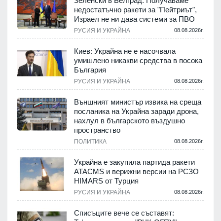
Зеленски в Белград: Получаваме
недостатъчно ракети за "Пейтриът",
Израел не ни дава системи за ПВО
.
РУСИЯ И УКРАЙНА
08.08.2026г.
Киев: Украйна не е насочвала
м
умишлено никакви средства в посока
България
.
РУСИЯ И УКРАЙНА
08.08.2026г.
е
Външният министър извика на среща
посланика на Украйна заради дрона,
нахлул в българското въздушно
пространство
.
ПОЛИТИКА
08.08.2026г.
Украйна е закупила партида ракети
ATACMS и верижни версии на РСЗО
HIMARS от Турция
.
РУСИЯ И УКРАЙНА
08.08.2026г.
Списъците вече се съставят: