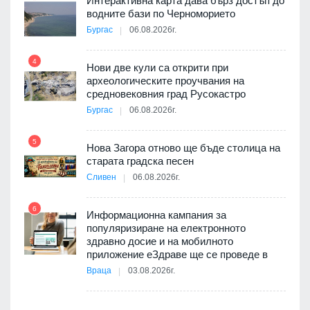
Интерактивна карта дава бърз достъп до
водните бази по Черноморието
9
път в
Бургас
06.08.2026г.
 4
4
Нови две кули са открити при
археологическите проучвания на
средновековния град Русокастро
10
Бургас
06.08.2026г.
5
Нова Загора отново ще бъде столица на
старата градска песен
Сливен
06.08.2026г.
11
 на
а, че
6
т
Информационна кампания за
популяризиране на електронното
здравно досие и на мобилното
приложение еЗдраве ще се проведе в
12
Враца
03.08.2026г.
оито
7