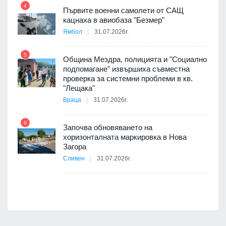
4
елни
Първите военни самолети от САЩ
10
кацнаха в авиобаза "Безмер"
Ямбол
31.07.2026г.
5
Община Мездра, полицията и "Социално
ите
подпомагане" извършиха съвместна
проверка за системни проблеми в кв.
11
"Лещака"
Враца
31.07.2026г.
6
Започва обновяването на
хоризонталната маркировка в Нова
12
Загора
Сливен
31.07.2026г.