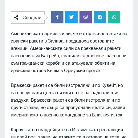
Сподели
Американската армия заяви, че е отблъснала атаки на
ирански ракети в Залива, предадоха световните
агенции. Американските сили са прехванали ракети,
насочени към Бахрейн, свалили са дронове, насочени
към граждански кораби и са атакували обекти на
иранския остров Кешм в Ормузкия проток.
Вражески ракети са били изстреляни и по Кувейт, но
са пропуснали целта си или са се разпаднали във
въздуха. Вражески ракети са били изстреляни и по
други страни, но също са пропуснали целта си, заяви
американското военно командване за Близкия изток.
Корпусът на гвардейците на Ислямската революция
на свой ред, заяви, че атаките са в отговор на това, че