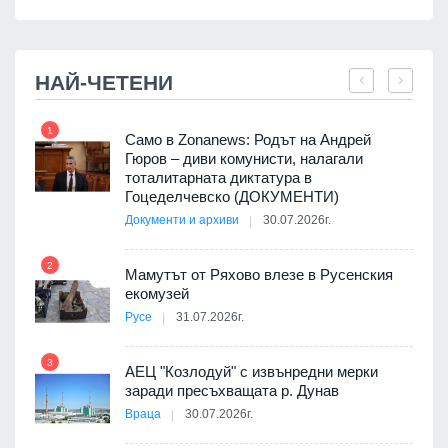
НАЙ-ЧЕТЕНИ
1
7
ала
Само в Zonanews: Родът на Андрей
о-
Гюров – диви комунисти, налагали
тоталитарната диктатура в
Гоцеделчевско (ДОКУМЕНТИ)
Документи и архиви
30.07.2026г.
8
а от
2
Мамутът от Ряхово влезе в Русенския
екомузей
Русе
31.07.2026г.
9
пост,
3
АЕЦ "Козлодуй" с извънредни мерки
заради пресъхващата р. Дунав
Враца
30.07.2026г.