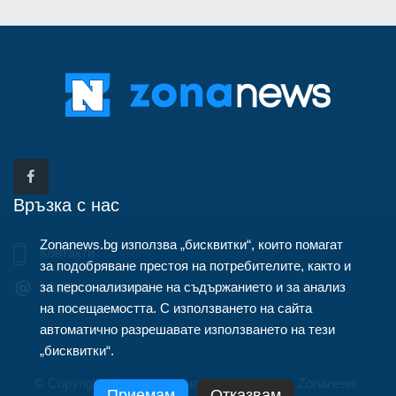
Връзка с нас
Zonanews.bg използва „бисквитки“, които помагат
Контакти
за подобряване престоя на потребителите, както и
за персонализиране на съдържанието и за анализ
info@zonanews.bg
на посещаемостта. С използването на сайта
автоматично разрешавате използването на тези
„бисквитки“.
© Copyright 2020, Информационна агенция Zonanews.
Приемам
Отказвам