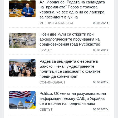
Ал. Йорданов: Родата на кандидата
на "промяната" Гюров е толкова
червена, че все едно ни се лансира
за президент внук на
.
МНЕНИЯ И АНАЛИЗИ
06.08.2026г.
Нови две кули са открити при
археологическите проучвания на
средновековния град Русокастро
.
БУРГАС
06.08.2026г.
Радев за инцидента с евреите в
и
Банско: Нека чуждестранните
политици се запознаят с фактите,
преди да коментират
.
СОФИЯ-ОБЛАСТ
06.08.2026г.
Politico: Обменът на разузнавателна
информация между САЩ и Украйна
се е върнал на предишни нива
.
СВЕТЪТ
06.08.2026г.