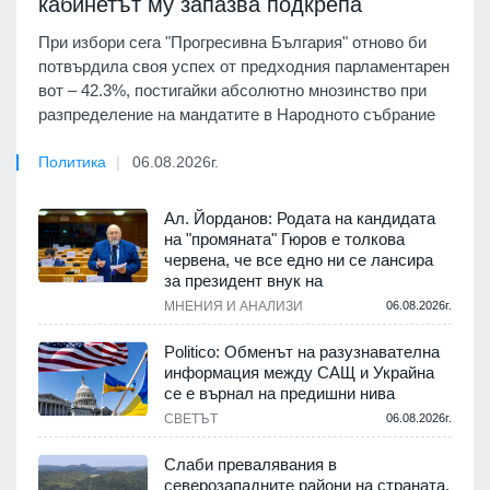
кабинетът му запазва подкрепа
При избори сега "Прогресивна България" отново би
потвърдила своя успех от предходния парламентарен
вот – 42.3%, постигайки абсолютно мнозинство при
разпределение на мандатите в Народното събрание
Политика
06.08.2026г.
Ал. Йорданов: Родата на кандидата
на "промяната" Гюров е толкова
червена, че все едно ни се лансира
за президент внук на
МНЕНИЯ И АНАЛИЗИ
06.08.2026г.
Politico: Обменът на разузнавателна
информация между САЩ и Украйна
се е върнал на предишни нива
СВЕТЪТ
06.08.2026г.
Слаби превалявания в
северозападните райони на страната,