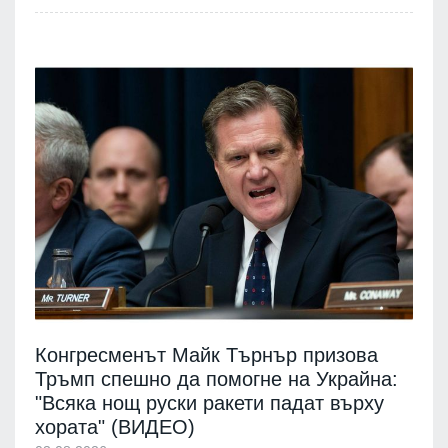
Конгресменът Майк Търнър призова
Тръмп спешно да помогне на Украйна:
"Всяка нощ руски ракети падат върху
хората" (ВИДЕО)