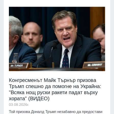
Конгресменът Майк Търнър призова
Тръмп спешно да помогне на Украйна:
"Всяка нощ руски ракети падат върху
хората" (ВИДЕО)
03.08.2026г.
Той призова Доналд Тръмп незабавно да предостави