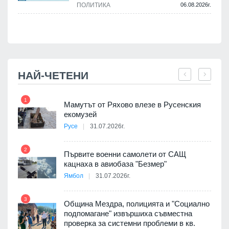
ПОЛИТИКА
06.08.2026г.
.
НАЙ-ЧЕТЕНИ
1
7
Мамутът от Ряхово влезе в Русенския
екомузей
Русе
31.07.2026г.
2
Първите военни самолети от САЩ
кацнаха в авиобаза "Безмер"
8
Ямбол
31.07.2026г.
 в
3
Община Мездра, полицията и "Социално
подпомагане" извършиха съвместна
проверка за системни проблеми в кв.
9