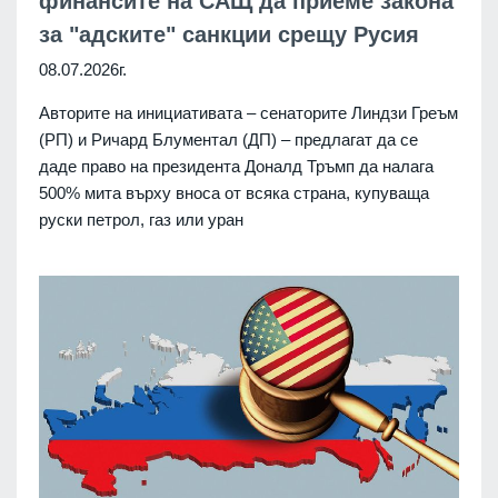
финансите на САЩ да приеме закона
за "адските" санкции срещу Русия
08.07.2026г.
Авторите на инициативата – сенаторите Линдзи Греъм
(РП) и Ричард Блументал (ДП) – предлагат да се
даде право на президента Доналд Тръмп да налага
500% мита върху вноса от всяка страна, купуваща
руски петрол, газ или уран