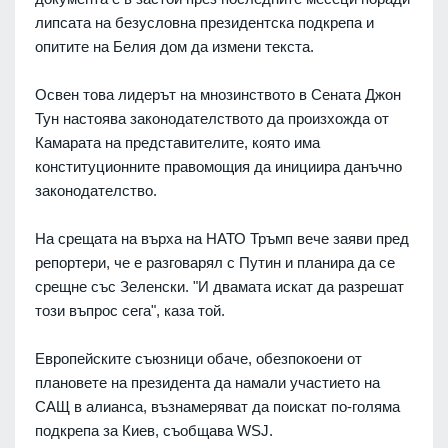
липсата на безусловна президентска подкрепа и
опитите на Белия дом да измени текста.
Освен това лидерът на мнозинството в Сената Джон
Тун настоява законодателството да произхожда от
Камарата на представителите, която има
конституционните правомощия да инициира данъчно
законодателство.
На срещата на върха на НАТО Тръмп вече заяви пред
репортери, че е разговарял с Путин и планира да се
срещне със Зеленски. "И двамата искат да разрешат
този въпрос сега", каза той.
Европейските съюзници обаче, обезпокоени от
плановете на президента да намали участието на
САЩ в алианса, възнамеряват да поискат по-голяма
подкрепа за Киев, съобщава WSJ.