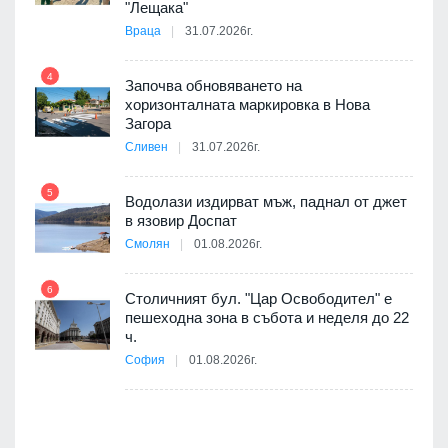
ойно
"Лещака"
те
Враца
31.07.2026г.
4
Започва обновяването на
хоризонталната маркировка в Нова
10
оведе
Загора
АЕЦ
Сливен
31.07.2026г.
5
Водолази издирват мъж, паднал от джет
11
в язовир Доспат
е
Смолян
01.08.2026г.
6
Столичният бул. "Цар Освободител" е
12
пешеходна зона в събота и неделя до 22
ч.
я
София
01.08.2026г.