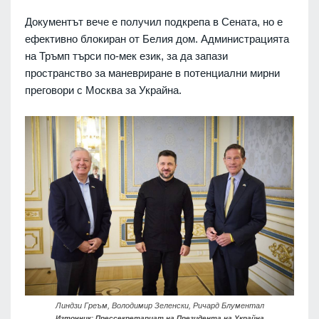
Документът вече е получил подкрепа в Сената, но е
ефективно блокиран от Белия дом. Администрацията
на Тръмп търси по-мек език, за да запази
пространство за маневриране в потенциални мирни
преговори с Москва за Украйна.
Линдзи Греъм, Володимир Зеленски, Ричард Блументал
Източник: Прессекретариат на Президента на Украйна