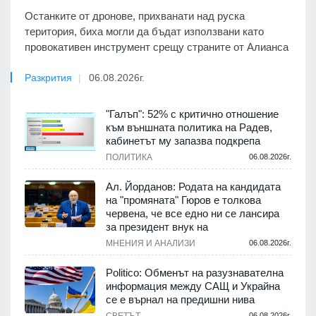
Останките от дронове, прихванати над руска
територия, биха могли да бъдат използвани като
провокативен инструмент срещу страните от Алианса
Разкрития
06.08.2026г.
"Галъп": 52% с критично отношение
към външната политика на Радев,
кабинетът му запазва подкрепа
ПОЛИТИКА
06.08.2026г.
Ал. Йорданов: Родата на кандидата
на "промяната" Гюров е толкова
червена, че все едно ни се лансира
за президент внук на
МНЕНИЯ И АНАЛИЗИ
06.08.2026г.
Politico: Обменът на разузнавателна
информация между САЩ и Украйна
се е върнал на предишни нива
СВЕТЪТ
06.08.2026г.