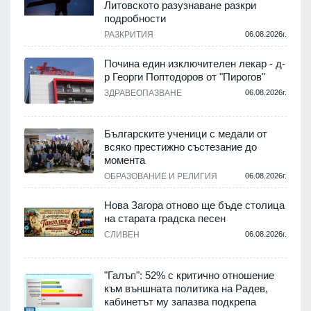
Литовското разузнаване разкри
подробности
.
РАЗКРИТИЯ
06.08.2026г.
Почина един изключителен лекар - д-
р Георги Поптодоров от "Пирогов"
.
ЗДРАВЕОПАЗВАНЕ
06.08.2026г.
,
Българските ученици с медали от
о
всяко престижно състезание до
момента
.
ОБРАЗОВАНИЕ И РЕЛИГИЯ
06.08.2026г.
Нова Загора отново ще бъде столица
на старата градска песен
СЛИВЕН
06.08.2026г.
.
"Галъп": 52% с критично отношение
и
към външната политика на Радев,
а
кабинетът му запазва подкрепа