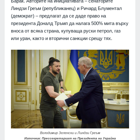
Барак. Авторите на инициативата – сенаторите
Линдзи Греъм (републиканец) и Ричард Блументал
(демократ) – предлагат да се даде право на
президента Доналд Тръмп да налага 500% мита върху
вноса от всяка страна, купуваща руски петрол, газ
или уран, както и вторични санкции срещу тях.
Володимир Зеленски и Линдзи Греъм
Източник: Прессекретариат на Президента на Украйна