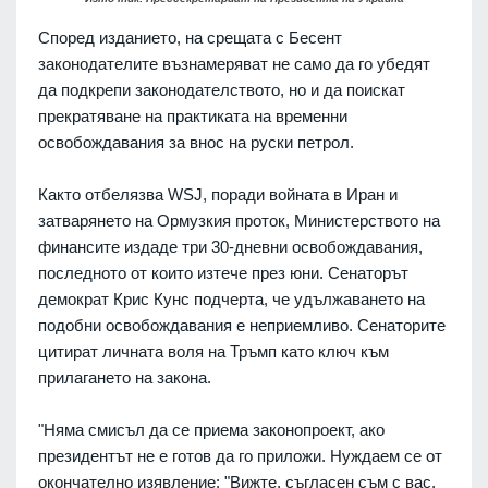
Според изданието, на срещата с Бесент
законодателите възнамеряват не само да го убедят
да подкрепи законодателството, но и да поискат
прекратяване на практиката на временни
освобождавания за внос на руски петрол.
Както отбелязва WSJ, поради войната в Иран и
затварянето на Ормузкия проток, Министерството на
финансите издаде три 30-дневни освобождавания,
последното от които изтече през юни. Сенаторът
демократ Крис Кунс подчерта, че удължаването на
подобни освобождавания е неприемливо. Сенаторите
цитират личната воля на Тръмп като ключ към
прилагането на закона.
"Няма смисъл да се приема законопроект, ако
президентът не е готов да го приложи. Нуждаем се от
окончателно изявление: "Вижте, съгласен съм с вас,