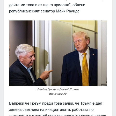
дайте ми това и аз ще го приложа", обясни
републиканският сенатор Майк Раундс.
Линдзи Греъм и Доналд Тръмп
Източник: AP
Въпреки че Греъм преди това заяви, че Тръмп е дал
зелена светлина на инициативата, работата по
документа е в застой през последните месеци поради