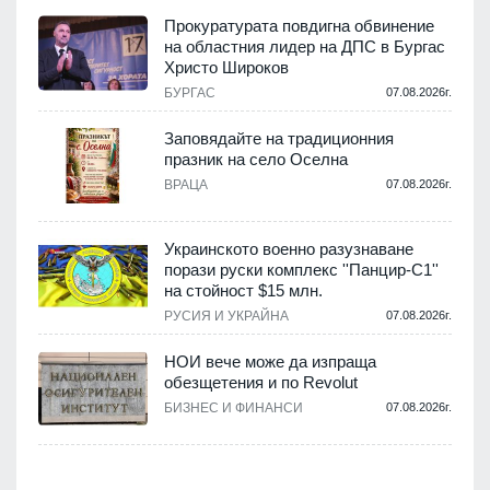
а
Прокуратурата повдигна обвинение
на областния лидер на ДПС в Бургас
.
Христо Широков
БУРГАС
07.08.2026г.
Заповядайте на традиционния
празник на село Оселна
.
ВРАЦА
07.08.2026г.
Украинското военно разузнаване
порази руски комплекс ''Панцир-С1''
на стойност $15 млн.
.
РУСИЯ И УКРАЙНА
07.08.2026г.
НОИ вече може да изпраща
обезщетения и по Revolut
.
БИЗНЕС И ФИНАНСИ
07.08.2026г.