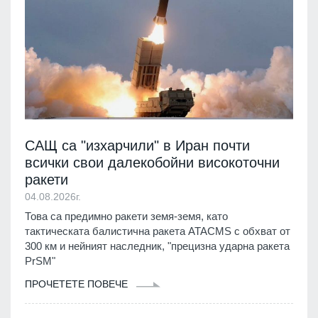
САЩ са "изхарчили" в Иран почти
всички свои далекобойни високоточни
ракети
04.08.2026г.
Това са предимно ракети земя-земя, като
тактическата балистична ракета ATACMS с обхват от
300 км и нейният наследник, "прецизна ударна ракета
PrSM"
ПРОЧЕТЕТЕ ПОВЕЧЕ