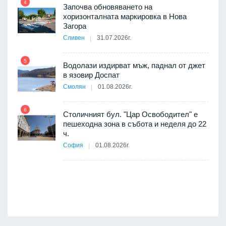
4
Започва обновяването на
хоризонталната маркировка в Нова
10
Загора
ойно
Сливен
31.07.2026г.
те
5
Водолази издирват мъж, паднал от джет
11
в язовир Доспат
Смолян
01.08.2026г.
оведе
АЕЦ
6
Столичният бул. "Цар Освободител" е
12
пешеходна зона в събота и неделя до 22
ч.
София
01.08.2026г.
я