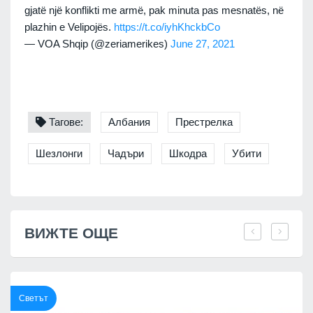
gjatë një konflikti me armë, pak minuta pas mesnatës, në
plazhin e Velipojës.
https://t.co/iyhKhckbCo
— VOA Shqip (@zeriamerikes)
June 27, 2021
Тагове:
Албания
Престрелка
Шезлонги
Чадъри
Шкодра
Убити
ВИЖТЕ ОЩЕ
Светът