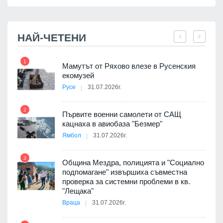
НАЙ-ЧЕТЕНИ
1
7
Мамутът от Ряхово влезе в Русенския
екомузей
Русе
31.07.2026г.
2
Първите военни самолети от САЩ
кацнаха в авиобаза "Безмер"
8
Ямбол
31.07.2026г.
3
Община Мездра, полицията и "Социално
подпомагане" извършиха съвместна
проверка за системни проблеми в кв.
9
"Лещака"
Враца
31.07.2026г.
 в