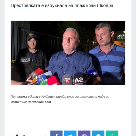
Престрелката е избухнала на плаж край Шкодра
Четирима убити в Албания заради спор за шезлонги и чадъри
Източник: Dardanium.com