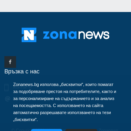
Връзка с нас
Zonanews.bg използва „бисквитки“, които помагат
Контакти
за подобряване престоя на потребителите, както и
за персонализиране на съдържанието и за анализ
info@zonanews.bg
на посещаемостта. С използването на сайта
автоматично разрешавате използването на тези
„бисквитки“.
© Copyright 2020, Информационна агенция Zonanews.