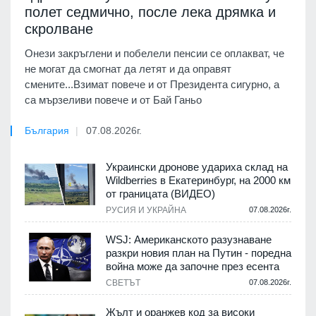
полет седмично, после лека дрямка и
скролване
Онези закръглени и побелели пенсии се оплакват, че
не могат да смогнат да летят и да оправят
смените...Взимат повече и от Президента сигурно, а
са мързеливи повече и от Бай Ганьо
България
07.08.2026г.
Украински дронове удариха склад на
Wildberries в Екатеринбург, на 2000 км
от границата (ВИДЕО)
РУСИЯ И УКРАЙНА
07.08.2026г.
WSJ: Американското разузнаване
разкри новия план на Путин - поредна
война може да започне през есента
СВЕТЪТ
07.08.2026г.
Жълт и оранжев код за високи