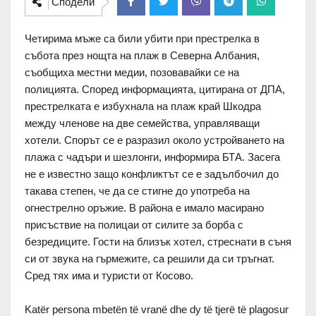
Сподели
Четирима мъже са били убити при престрелка в
събота през нощта на плаж в Северна Албания,
съобщиха местни медии, позовавайки се на
полицията.
Според информацията, цитирана от ДПА,
престрелката е избухнала на плаж край Шкодра
между членове на две семейства, управляващи
хотели. Спорът се е разразил около устройването на
плажа с чадъри и шезлонги, информира БТА.
Засега
не е известно защо конфликтът се е задълбочил до
такава степен, че да се стигне до употреба на
огнестрелно оръжие. В района е имало масирано
присъствие на полицаи от силите за борба с
безредиците.
Гости на близък хотел, стреснати в съня
си от звука на гърмежите, са решили да си тръгнат.
Сред тях има и туристи от Косово.
Katër persona mbetën të vranë dhe dy të tjerë të plagosur