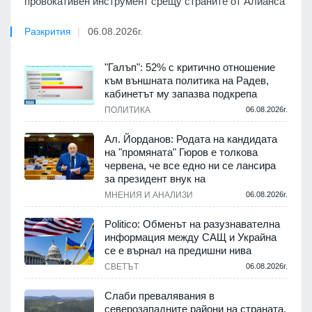
провокативен инструмент срещу страните от Алианса
Разкрития
06.08.2026г.
"Галъп": 52% с критично отношение
към външната политика на Радев,
кабинетът му запазва подкрепа
ПОЛИТИКА
06.08.2026г.
Ал. Йорданов: Родата на кандидата
на "промяната" Гюров е толкова
червена, че все едно ни се лансира
за президент внук на
МНЕНИЯ И АНАЛИЗИ
06.08.2026г.
Politico: Обменът на разузнавателна
информация между САЩ и Украйна
се е върнал на предишни нива
СВЕТЪТ
06.08.2026г.
Слаби превалявания в
северозападните райони на страната,