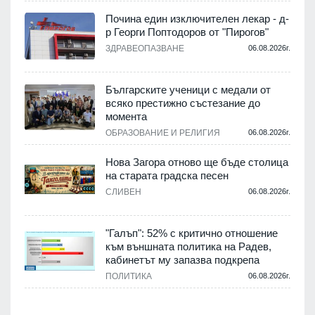
Почина един изключителен лекар - д-
р Георги Поптодоров от "Пирогов"
.
ЗДРАВЕОПАЗВАНЕ
06.08.2026г.
,
Българските ученици с медали от
о
всяко престижно състезание до
момента
.
ОБРАЗОВАНИЕ И РЕЛИГИЯ
06.08.2026г.
Нова Загора отново ще бъде столица
на старата градска песен
СЛИВЕН
06.08.2026г.
.
"Галъп": 52% с критично отношение
и
към външната политика на Радев,
а
кабинетът му запазва подкрепа
ПОЛИТИКА
06.08.2026г.
.