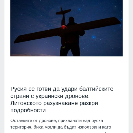
Русия се готви да удари балтийските
страни с украински дронове:
Литовското разузнаване разкри
подробности
Останките от дронове, прихванати над руска
територия, биха могли да бъдат използвани като