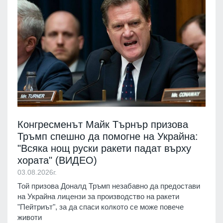
Конгресменът Майк Търнър призова
Тръмп спешно да помогне на Украйна:
"Всяка нощ руски ракети падат върху
хората" (ВИДЕО)
03.08.2026г.
Той призова Доналд Тръмп незабавно да предостави
на Украйна лицензи за производство на ракети
"Пейтриът", за да спаси колкото се може повече
животи