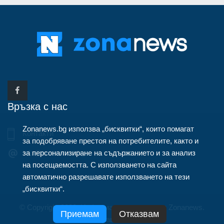
Връзка с нас
Zonanews.bg използва „бисквитки“, които помагат
Контакти
за подобряване престоя на потребителите, както и
за персонализиране на съдържанието и за анализ
info@zonanews.bg
на посещаемостта. С използването на сайта
автоматично разрешавате използването на тези
„бисквитки“.
© Copyright 2020, Информационна агенция Zonanews.
Приемам
Отказвам
Всички права запазени.