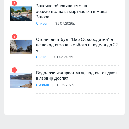
4
Започва обновяването на
хоризонталната маркировка в Нова
10
оведе
Загора
АЕЦ
Сливен
31.07.2026г.
5
Столичният бул. "Цар Освободител" е
11
пешеходна зона в събота и неделя до 22
е
ч.
София
01.08.2026г.
6
12
Водолази издирват мъж, паднал от джет
в язовир Доспат
я
Смолян
01.08.2026г.