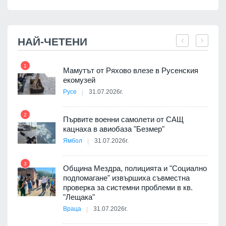
НАЙ-ЧЕТЕНИ
1
7
Мамутът от Ряхово влезе в Русенския
екомузей
Русе
31.07.2026г.
2
Първите военни самолети от САЩ
кацнаха в авиобаза "Безмер"
8
Ямбол
31.07.2026г.
 в
3
Община Мездра, полицията и "Социално
подпомагане" извършиха съвместна
проверка за системни проблеми в кв.
9
ойно
"Лещака"
те
Враца
31.07.2026г.