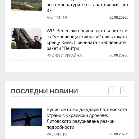
но температурите остават високи - до
37°
БЪЛГАРИЯ
06.08.2026г.
WP: Зеленски обвини партньорите си
за "ужасяващите жертви" при атаката
срещу Киев. Причината - забавените
ракети "Пейтри
РУСИЯ И УКРАЙНА
06.08.2026г.
ПОСЛЕДНИ НОВИНИ
Русия се готви да удари балтийските
страни с украински дронове:
Литовското разузнаване разкри
подробности
.
РАЗКРИТИЯ
06.08.2026г.