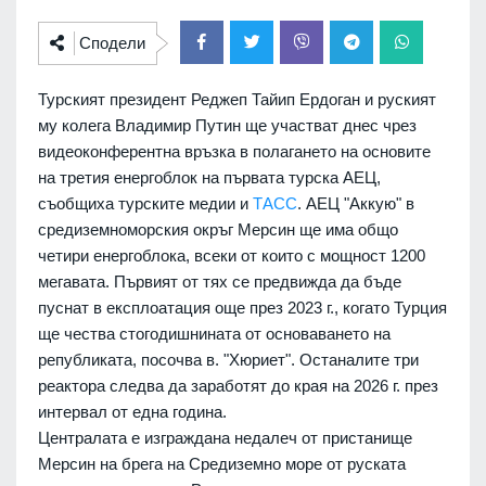
Сподели
Турският президент Реджеп Тайип Ердоган и руският
му колега Владимир Путин ще участват днес чрез
видеоконферентна връзка в полагането на основите
на третия енергоблок на първата турска АЕЦ,
съобщиха турските медии и
ТАСС
.
АЕЦ "Аккую" в
средиземноморския окръг Мерсин ще има общо
четири енергоблока, всеки от които с мощност 1200
мегавата. Първият от тях се предвижда да бъде
пуснат в експлоатация още през 2023 г., когато Турция
ще чества стогодишнината от основаването на
републиката, посочва в. "Хюриет". Останалите три
реактора следва да заработят до края на 2026 г. през
интервал от една година.
Централата е изграждана недалеч от пристанище
Мерсин на брега на Средиземно море от руската