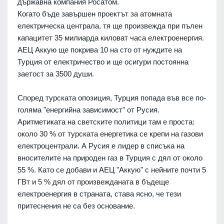
държавна компания Росатом.
Когато бъде завършен проектът за атомната
електрическа централа, тя ще произвежда при пълен
капацитет 35 милиарда киловат часа електроенергия.
АЕЦ Аккую ще покрива 10 на сто от нуждите на
Турция от електричество и ще осигури постоянна
заетост за 3500 души.
Според турската опозиция, Турция попада във все по-
голяма "енергийна зависимост" от Русия.
Аритметиката на светските политици там е проста:
около 30 % от турската енергетика се крепи на газови
електроцентрали. А Русия е лидер в списъка на
вносителите на природен газ в Турция с дял от около
55 %. Като се добави и АЕЦ "Аккую" с нейните почти 5
ГВт и 5 % дял от произвежданата в бъдеще
електроенергия в страната, става ясно, че тези
притеснения не са без основание.