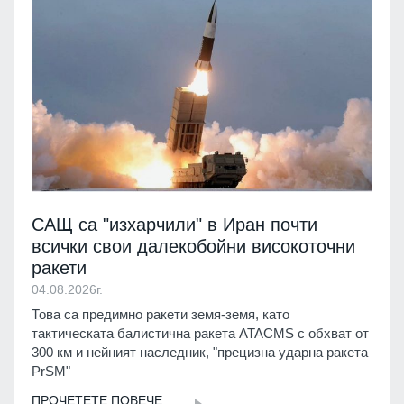
САЩ са "изхарчили" в Иран почти
всички свои далекобойни високоточни
ракети
04.08.2026г.
Това са предимно ракети земя-земя, като
тактическата балистична ракета ATACMS с обхват от
300 км и нейният наследник, "прецизна ударна ракета
PrSM"
ПРОЧЕТЕТЕ ПОВЕЧЕ