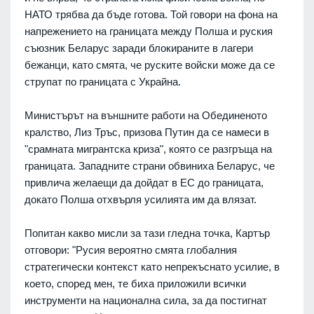
НАТО трябва да бъде готова. Той говори на фона на
напрежението на границата между Полша и руския
съюзник Беларус заради блокираните в лагери
бежанци, като смята, че руските войски може да се
струпат по границата с Украйна.
Министърът на външните работи на Обединеното
кралство, Лиз Тръс, призова Путин да се намеси в
"срамната мигрантска криза", която се разгръща на
границата. Западните страни обвиниха Беларус, че
привлича желаещи да дойдат в ЕС до границата,
докато Полша отхвърля усилията им да влязат.
Попитан какво мисли за тази гледна точка, Картър
отговори: "Русия вероятно смята глобалния
стратегически контекст като непрекъснато усилие, в
което, според мен, те биха приложили всички
инструменти на национална сила, за да постигнат