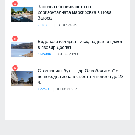
4
Започва обновяването на
ойно
хоризонталната маркировка в Нова
10
те
Загора
Сливен
31.07.2026г.
5
Водолази издирват мъж, паднал от джет
11
оведе
в язовир Доспат
АЕЦ
Смолян
01.08.2026г.
6
Столичният бул. "Цар Освободител" е
12
пешеходна зона в събота и неделя до 22
ч.
я
София
01.08.2026г.