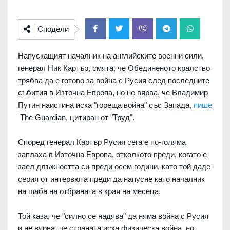
Сподели
Напускащият началник на английските военни сили,
генерал Ник Картър, смята, че Обединеното кралство
трябва да е готово за война с Русия след последните
събития в Източна Европа, но не вярва, че Владимир
Путин наистина иска "гореща война" със Запада,
пише
The Guardian, цитиран от "Труд".
Според генерал Картър Русия сега е по-голяма
заплаха в Източна Европа, отколкото преди, когато е
заел длъжността си преди осем години, като той даде
серия от интервюта преди да напусне като началник
на щаба на отбраната в края на месеца.
Той каза, че "силно се надява" да няма война с Русия
и не вярва, че страната иска физическа война, но