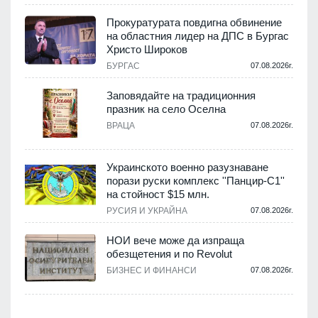
а
Прокуратурата повдигна обвинение
на областния лидер на ДПС в Бургас
.
Христо Широков
БУРГАС
07.08.2026г.
Заповядайте на традиционния
празник на село Оселна
.
ВРАЦА
07.08.2026г.
Украинското военно разузнаване
порази руски комплекс ''Панцир-С1''
на стойност $15 млн.
.
РУСИЯ И УКРАЙНА
07.08.2026г.
НОИ вече може да изпраща
обезщетения и по Revolut
.
БИЗНЕС И ФИНАНСИ
07.08.2026г.