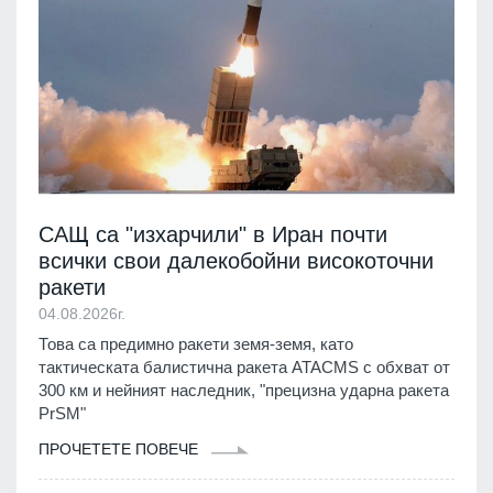
САЩ са "изхарчили" в Иран почти
всички свои далекобойни високоточни
ракети
04.08.2026г.
Това са предимно ракети земя-земя, като
тактическата балистична ракета ATACMS с обхват от
300 км и нейният наследник, "прецизна ударна ракета
PrSM"
ПРОЧЕТЕТЕ ПОВЕЧЕ