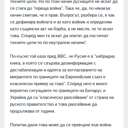
техните цели. Но по този начин руснаците не искат да
се стига до "гореща война". Така че, да, по някакъв
начин смятам, че е прав. Въпросът, разбира се, е как
се дефинира войната и аз като войник я определям
като същински акт на борба, а не мисля, че те искат
това. Според мен те искат да опитат да постигнат
техните цели по по-неутрални начини".
По-късно той каза пред BBC, че Русия е в "хибридна
книга, в която се свързва дезинформация с
дестабилизация и идеята за изтласкването на
мигрантите по границите на Европейския съюз е
класически пример за това".
Според него е много
вероятно ситуациите по границите на Беларус и
Украйна да са "класическо разсейване" от страна на
руското правителство и това разсейване да
продължава от години.
Попитан дали това може да се превърне във война