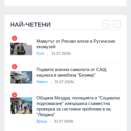
НАЙ-ЧЕТЕНИ
1
7
Мамутът от Ряхово влезе в Русенския
екомузей
Русе
31.07.2026г.
2
Първите военни самолети от САЩ
кацнаха в авиобаза "Безмер"
8
Ямбол
31.07.2026г.
3
Община Мездра, полицията и "Социално
подпомагане" извършиха съвместна
проверка за системни проблеми в кв.
9
"Лещака"
 в
Враца
31.07.2026г.