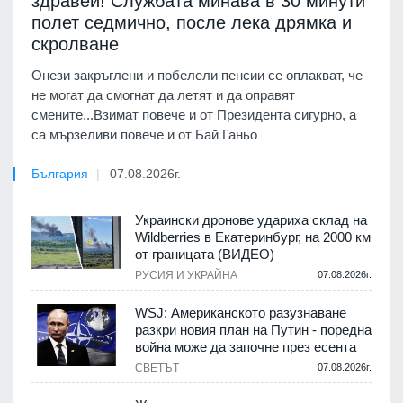
здравей! Службата минава в 30 минути
полет седмично, после лека дрямка и
скролване
Онези закръглени и побелели пенсии се оплакват, че
не могат да смогнат да летят и да оправят
смените...Взимат повече и от Президента сигурно, а
са мързеливи повече и от Бай Ганьо
България
07.08.2026г.
Украински дронове удариха склад на
Wildberries в Екатеринбург, на 2000 км
от границата (ВИДЕО)
РУСИЯ И УКРАЙНА
07.08.2026г.
WSJ: Американското разузнаване
разкри новия план на Путин - поредна
война може да започне през есента
СВЕТЪТ
07.08.2026г.