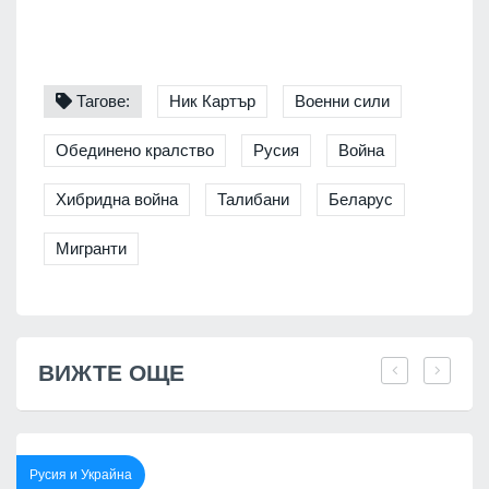
Тагове:
Ник Картър
Военни сили
Обединено кралство
Русия
Война
Хибридна война
Талибани
Беларус
Мигранти
ВИЖТЕ ОЩЕ
Русия и Украйна