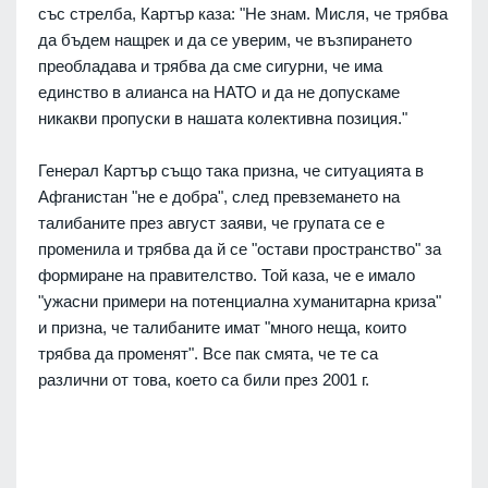
със стрелба, Картър каза: "Не знам. Мисля, че трябва
да бъдем нащрек и да се уверим, че възпирането
преобладава и трябва да сме сигурни, че има
единство в алианса на НАТО и да не допускаме
никакви пропуски в нашата колективна позиция."
Генерал Картър също така призна, че ситуацията в
Афганистан "не е добра", след превземането на
талибаните през август заяви, че групата се е
променила и трябва да й се "остави пространство" за
формиране на правителство.
Той каза, че е имало
"ужасни примери на потенциална хуманитарна криза"
и призна, че талибаните имат "много неща, които
трябва да променят". Все пак смята, че те са
различни от това, което са били през 2001 г.