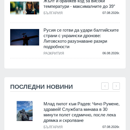
Жълт и оранжев код за високи
температури - максималните до 39°
БЪЛГАРИЯ
07.08.2026г.
Русия се готви да удари балтийските
страни с украински дронове:
Литовското разузнаване разкри
подробности
РАЗКРИТИЯ
06.08.2026г.
ПОСЛЕДНИ НОВИНИ
Млад пилот към Радев: Чичо Румене,
здравей! Службата минава в 30
минути полет седмично, после лека
дрямка и скролване
.
БЪЛГАРИЯ
07.08.2026г.