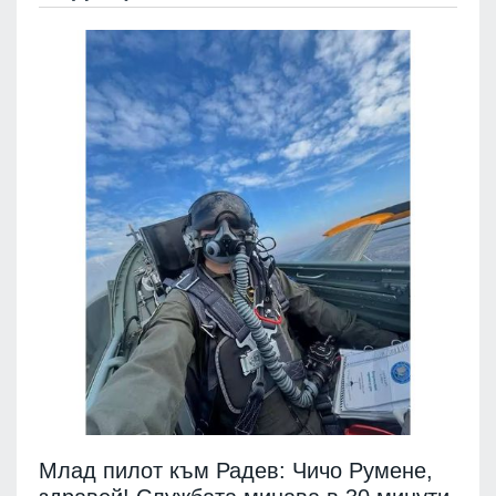
Млад пилот към Радев: Чичо Румене,