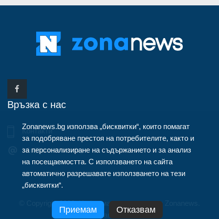
Връзка с нас
Zonanews.bg използва „бисквитки“, които помагат
Контакти
за подобряване престоя на потребителите, както и
за персонализиране на съдържанието и за анализ
info@zonanews.bg
на посещаемостта. С използването на сайта
автоматично разрешавате използването на тези
„бисквитки“.
© Copyright 2020, Информационна агенция Zonanews.
Приемам
Отказвам
Всички права запазени.