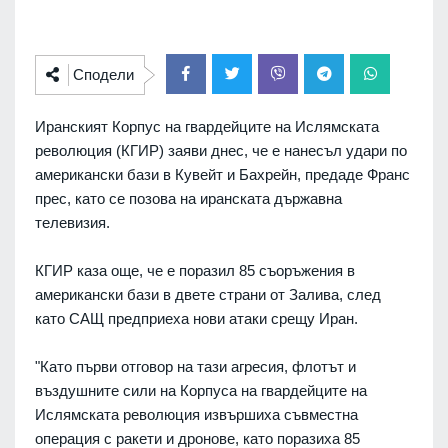
Сподели
Иранският Корпус на гвардейците на Ислямската
революция (КГИР) заяви днес, че е нанесъл удари по
американски бази в Кувейт и Бахрейн, предаде Франс
прес, като се позова на иранската държавна
телевизия.
КГИР каза още, че е поразил 85 съоръжения в
американски бази в двете страни от Залива, след
като САЩ предприеха нови атаки срещу Иран.
"Като първи отговор на тази агресия, флотът и
въздушните сили на Корпуса на гвардейците на
Ислямската революция извършиха съвместна
операция с ракети и дронове, като поразиха 85