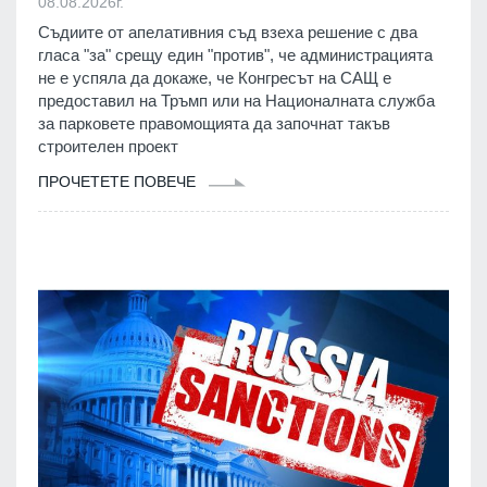
08.08.2026г.
Съдиите от апелативния съд взеха решение с два
гласа "за" срещу един "против", че администрацията
не е успяла да докаже, че Конгресът на САЩ е
предоставил на Тръмп или на Националната служба
за парковете правомощията да започнат такъв
строителен проект
ПРОЧЕТЕТЕ ПОВЕЧЕ