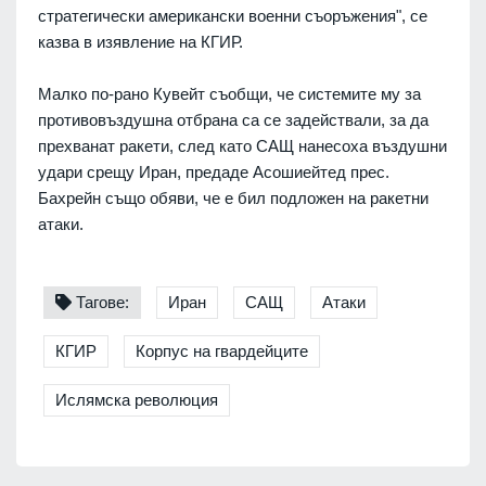
стратегически американски военни съоръжения", се
казва в изявление на КГИР.
Малко по-рано Кувейт съобщи, че системите му за
противовъздушна отбрана са се задействали, за да
прехванат ракети, след като САЩ нанесоха въздушни
удари срещу Иран, предаде Асошиейтед прес.
Бахрейн също обяви, че е бил подложен на ракетни
атаки.
Тагове:
Иран
САЩ
Атаки
КГИР
Корпус на гвардейците
Ислямска революция