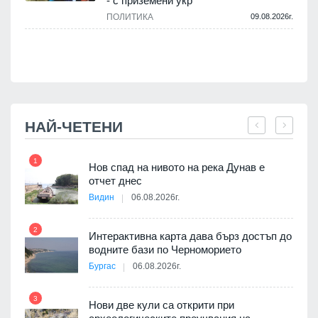
- с приземени укр
.
ПОЛИТИКА
09.08.2026г.
НАЙ-ЧЕТЕНИ
1
7
Нов спад на нивото на река Дунав е
я
отчет днес
Видин
06.08.2026г.
2
Интерактивна карта дава бърз достъп до
8
 на
водните бази по Черноморието
а, че
Бургас
06.08.2026г.
т
3
Нови две кули са открити при