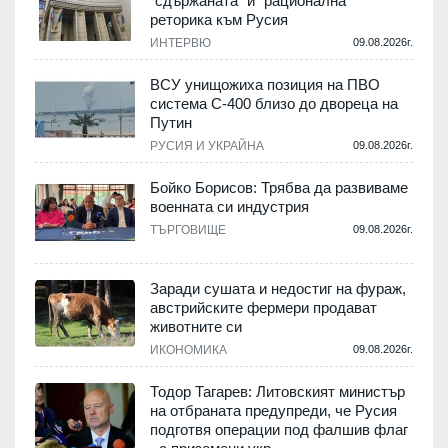
"сдържаната" и "рационална"
реторика към Русия
.
ИНТЕРВЮ
09.08.2026г.
ВСУ унищожиха позиция на ПВО
система С-400 близо до двореца на
Путин
.
РУСИЯ И УКРАЙНА
09.08.2026г.
Бойко Борисов: Трябва да развиваме
военната си индустрия
ТЪРГОВИЩЕ
09.08.2026г.
.
Заради сушата и недостиг на фураж,
и
австрийските фермери продават
животните си
ИКОНОМИКА
09.08.2026г.
.
Тодор Тагарев: Литовският министър
на отбраната предупреди, че Русия
подготвя операции под фалшив флаг