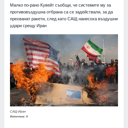
Малко по-рано Кувейт съобщи, че системите му за
противовъздушна отбрана са се задействали, за да
прехванат ракети, след като САЩ нанесоха въздушни
удари срещу Иран
САЩ-Иран
Източник: X