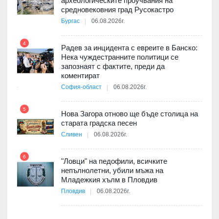
археологическите проучвания на
9
средновековния град Русокастро
3D
Бургас
06.08.2026г.
а към
4
Радев за инцидента с евреите в Банско:
Нека чуждестранните политици се
10
запознаят с фактите, преди да
ията
коментират
та за
София-област
06.08.2026г.
5
Нова Загора отново ще бъде столица на
старата градска песен
11
оито
Сливен
06.08.2026г.
7
6
"Ловци" на педофили, всичките
непълнолетни, убили мъжа на
12
Младежкия хълм в Пловдив
бва
Пловдив
06.08.2026г.