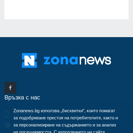
Връзка с нас
Zonanews.bg използва „бисквитки“, които помагат
Контакти
за подобряване престоя на потребителите, както и
за персонализиране на съдържанието и за анализ
info@zonanews.bg
на посещаемостта. С използването на сайта