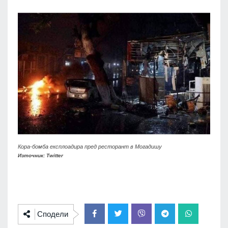
Кора-бомба експлоадира пред ресторант в Могадишу
Източник: Twitter
Сподели