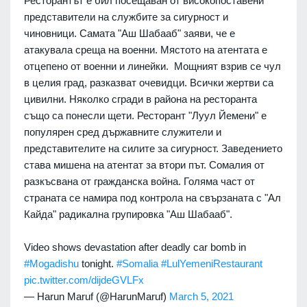
Ресторантът е бил посещаван от високопоставени
представители на службите за сигурност и
чиновници. Самата "Аш Шабааб" заяви, че е
атакувала среща на военни. Мястото на атентата е
отцепено от военни и линейки. Мощният взрив се чул
в целия град, разказват очевидци. Всички жертви са
цивилни. Няколко сгради в района на ресторанта
също са понесли щети. Ресторант "Луул Йемени" е
популярен сред държавните служители и
представителите на силите за сигурност. Заведението
става мишена на атентат за втори път. Сомалия от
разкъсвана от гражданска война. Голяма част от
страната се намира под контрола на свързаната с "Ал
Кайда" радикална групировка "Аш Шабааб".
Video shows devastation after deadly car bomb in
#Mogadishu
tonight.
#Somalia
#LulYemeniRestaurant
pic.twitter.com/dijdeGVLFx
— Harun Maruf (@HarunMaruf)
March 5, 2021