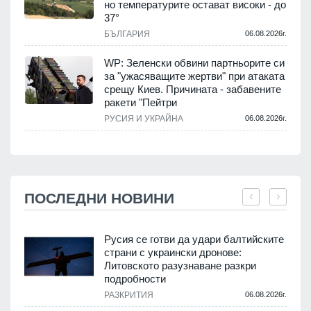
но температурите остават високи - до
37°
БЪЛГАРИЯ
06.08.2026г.
WP: Зеленски обвини партньорите си
за "ужасяващите жертви" при атаката
срещу Киев. Причината - забавените
ракети "Пейтри
РУСИЯ И УКРАЙНА
06.08.2026г.
ПОСЛЕДНИ НОВИНИ
Русия се готви да удари балтийските
страни с украински дронове:
Литовското разузнаване разкри
подробности
.
РАЗКРИТИЯ
06.08.2026г.