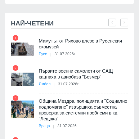
НАЙ-ЧЕТЕНИ
1
7
Мамутът от Ряхово влезе в Русенския
екомузей
Русе
31.07.2026г.
2
Първите военни самолети от САЩ
кацнаха в авиобаза "Безмер"
8
Ямбол
31.07.2026г.
 в
3
Община Мездра, полицията и "Социално
подпомагане" извършиха съвместна
проверка за системни проблеми в кв.
9
ойно
"Лещака"
те
Враца
31.07.2026г.