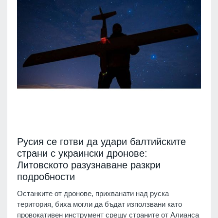
Русия се готви да удари балтийските
страни с украински дронове:
Литовското разузнаване разкри
подробности
Останките от дронове, прихванати над руска
територия, биха могли да бъдат използвани като
провокативен инструмент срещу страните от Алианса