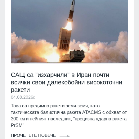
САЩ са "изхарчили" в Иран почти
всички свои далекобойни високоточни
ракети
04.08.2026г.
Това са предимно ракети земя-земя, като
тактическата балистична ракета ATACMS с обхват от
300 км и нейният наследник, "прецизна ударна ракета
PrSM"
ПРОЧЕТЕТЕ ПОВЕЧЕ