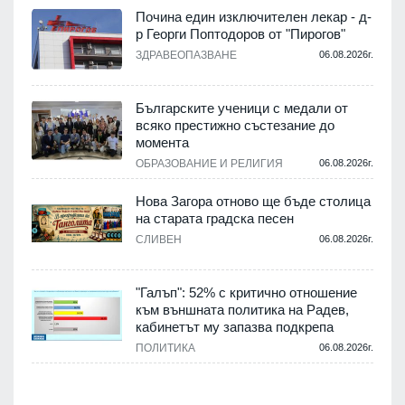
Почина един изключителен лекар - д-
р Георги Поптодоров от "Пирогов"
.
ЗДРАВЕОПАЗВАНЕ
06.08.2026г.
,
Българските ученици с медали от
о
всяко престижно състезание до
момента
.
ОБРАЗОВАНИЕ И РЕЛИГИЯ
06.08.2026г.
Нова Загора отново ще бъде столица
на старата градска песен
СЛИВЕН
06.08.2026г.
.
"Галъп": 52% с критично отношение
и
към външната политика на Радев,
а
кабинетът му запазва подкрепа
ПОЛИТИКА
06.08.2026г.
.