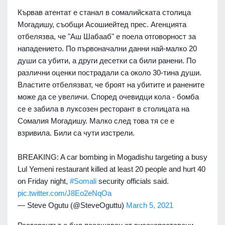
Кървав атентат е станал в сомалийската столица
Могадишу, съобщи Асошиейтед прес. Агенцията
отбелязва, че "Аш Шабааб" е поела отговорност за
нападението. По първоначални данни най-малко 20
души са убити, а други десетки са били ранени. По
различни оценки пострадали са около 30-тина души.
Властите отбелязват, че броят на убитите и ранените
може да се увеличи. Според очевидци кола - бомба
се е забила в луксозен ресторант в столицата на
Сомалия Могадишу. Малко след това тя се е
взривила. Били са чути изстрели.
BREAKING: A car bombing in Mogadishu targeting a busy
Lul Yemeni restaurant killed at least 20 people and hurt 40
on Friday night,
#Somali
security officials said.
pic.twitter.com/J8Eo2eNqOa
— Steve Ogutu (@SteveOguttu)
March 5, 2021