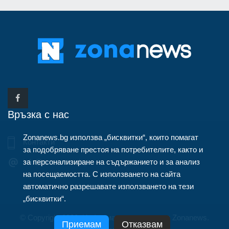
Връзка с нас
Zonanews.bg използва „бисквитки“, които помагат
Контакти
за подобряване престоя на потребителите, както и
за персонализиране на съдържанието и за анализ
info@zonanews.bg
на посещаемостта. С използването на сайта
автоматично разрешавате използването на тези
„бисквитки“.
© Copyright 2020, Информационна агенция Zonanews.
Приемам
Отказвам