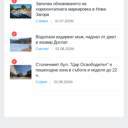
4
Започва обновяването на
хоризонталната маркировка в Нова
10
оведе
Загора
АЕЦ
Сливен
31.07.2026г.
5
Водолази издирват мъж, паднал от джет
11
в язовир Доспат
Смолян
01.08.2026г.
я
6
Столичният бул. "Цар Освободител" е
12
пешеходна зона в събота и неделя до 22
ч.
 няма
София
01.08.2026г.
0 до