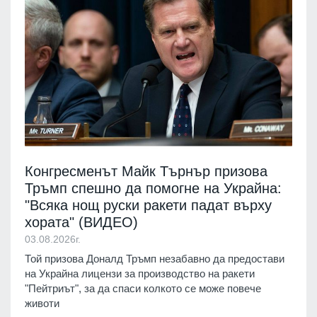
Конгресменът Майк Търнър призова
Тръмп спешно да помогне на Украйна:
"Всяка нощ руски ракети падат върху
хората" (ВИДЕО)
03.08.2026г.
Той призова Доналд Тръмп незабавно да предостави
на Украйна лицензи за производство на ракети
"Пейтриът", за да спаси колкото се може повече
животи